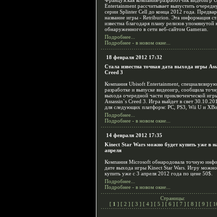
Французская компания-разработчик видеоигр U
Entertainment рассчитывает выпустить очередн
серии Splinter Cell до конца 2012 года. Предва
название игры - Retriburion. Эта информация ст
известна благодаря плану релизов упомянутой 
обнаруженного в сети веб-сайтом Gameran.
Подробнее...
Подробнее - в новом окне...
18 февраля 2012 17:32
Стала известна точная дата выхода игры Assa
Creed 3
Компания Ubisoft Entertainment, специализиру
разработке и выпуске видеоигр, сообщила точ
выхода очередной части приключенческой игр
Assassin`s Creed 3. Игра выйдет в свет 30.10.20
для следующих платформ: PC, PS3, Wii U и XBo
Подробнее...
Подробнее - в новом окне...
14 февраля 2012 17:35
Kinect Star Wars можно будет купить уже в н
апреля
Компания Microsoft обнародовала точную инф
дате выхода игры Kinect Star Wars. Игру можно
купить уже с 3 апреля 2012 года по цене 50$.
Подробнее...
Подробнее - в новом окне...
Страницы:
[
1
] [
2
] [
3
] [
4
] [
5
] [
6
] [
7
] [
8
] [
9
] [
1