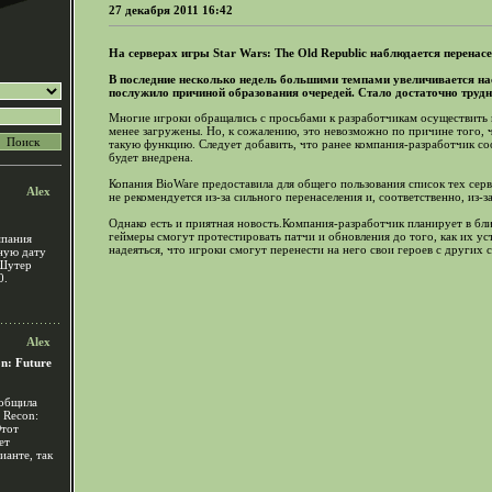
27 декабря 2011 16:42
На серверах игры Star Wars: The Old Republic наблюдается перенас
В последние несколько недель большими темпами увеличивается нас
послужило причиной образования очередей. Стало достаточно трудн
Многие игроки обращались с просьбами к разработчикам осуществить п
менее загружены. Но, к сожалению, это невозможно по причине того, 
такую функцию. Следует добавить, что ранее компания-разработчик со
будет внедрена.
Копания BioWare предоставила для общего пользования список тех сер
Alex
не рекомендуется из-за сильного перенаселения и, соответственно, из-з
Однако есть и приятная новость.Компания-разработчик планирует в бл
геймеры смогут протестировать патчи и обновления до того, как их у
мпания
надеяться, что игроки смогут перенести на него свои героев с других 
чную дату
 Шутер
0.
Alex
n: Future
ообщила
 Recon:
Этот
ет
ианте, так