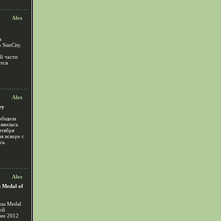
Alex
и
 SimCity.
ой части
ется
Alex
ey
ообщила
оявилась
нтября
я вскоре с
ась
Alex
 Medal of
гры Medal
ой
ени 2012