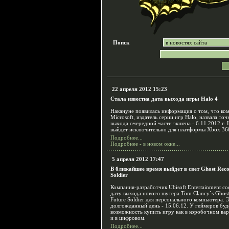
Поиск
22 апреля 2012 15:23
Стала известна дата выхода игры Halo 4
Накануне появилась информация о том, что ко
Microsoft, издатель серии игр Halo, назвала то
выхода очередной части экшена - 6.11.2012 г.
выйдет исключительно для платформы Xbox 36
Подробнее...
Подробнее - в новом окне...
5 апреля 2012 17:47
В ближайшее время выйдет в свет Ghost Reco
Soldier
Компания-разработчик Ubisoft Entertainment с
дату выхода нового шутера Tom Clancy`s Ghost
Future Soldier для персонального компьютера. 
долгожданный день - 15.06.12. У геймеров буд
возможность купить игру как в коробочном вар
и в цифровом.
Подробнее...