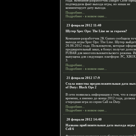
года. Компания-разработчик Danger Close офи
подтвердила факт выхода игры, но никак не
комментирует дату выхода.
Подробнее...
Подробнее - в новом окне...
23 февраля 2012 11:40
Шутер Spec Ops: The Line не за горами?
Компания-разработчик 2K Games сообщила то
выхода игры Spec Ops: The Line. Шутер выйдет
26.06.2012 года. Пользователи, которые оформ
предварительный заказ, в бонус получат допол
FUBAR для многопользовательского режима. И
выпущена для следующих платформ: PC, XBOX 
3.
Подробнее...
Подробнее - в новом окне...
21 февраля 2012 17:9
Стала известна предположительная дата вых
of Duty: Black Ops 2
В сети появилась информация о том, что в ско
времени, а именно до конца 2012 года, должна
очередная игра из серии Call oа Duty.
Подробнее...
Подробнее - в новом окне...
20 февраля 2012 14:40
Названа приблизительная дата выхода игры S
Cell 6