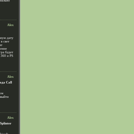
циально
Alex
чную дату
 в свет
ят
нение
гра будет
360 и PS
Alex
ода Call
ром
 выйти
Alex
plinter