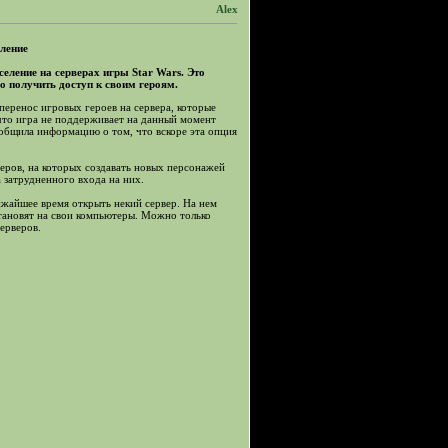
Alex
еление
еление на серверах игры Star Wars. Это
о получить доступ к своим героям.
еренос игровых героев на сервера, которые
что игра не поддерживает на данный момент
общила информацию о том, что вскоре эта опция
веров, на которых создавать новых персонажей
а затрудненного входа на них.
ижайшее время открыть некий сервер. На нем
становят на свои компьютеры. Можно только
серверов.