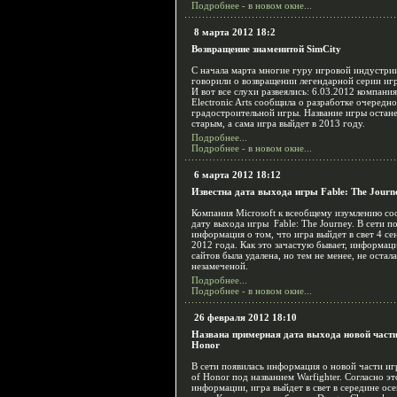
Подробнее - в новом окне...
8 марта 2012 18:2
Возвращение знаменитой SimCity
С начала марта многие гуру игровой индустри
говорили о возвращении легендарной серии игр
И вот все слухи развеялись: 6.03.2012 компания
Electronic Arts сообщила о разработке очередн
градостроительной игры. Название игры остан
старым, а сама игра выйдет в 2013 году.
Подробнее...
Подробнее - в новом окне...
6 марта 2012 18:12
Известна дата выхода игры Fable: The Journ
Компания Microsoft к всеобщему изумлению с
дату выхода игры Fable: The Journey. В сети п
информация о том, что игра выйдет в свет 4 се
2012 года. Как это зачастую бывает, информаци
сайтов была удалена, но тем не менее, не остал
незамеченой.
Подробнее...
Подробнее - в новом окне...
26 февраля 2012 18:10
Названа примерная дата выхода новой части
Honor
В сети появилась информация о новой части и
of Honor под названием Warfighter. Согласно эт
информации, игра выйдет в свет в середине ос