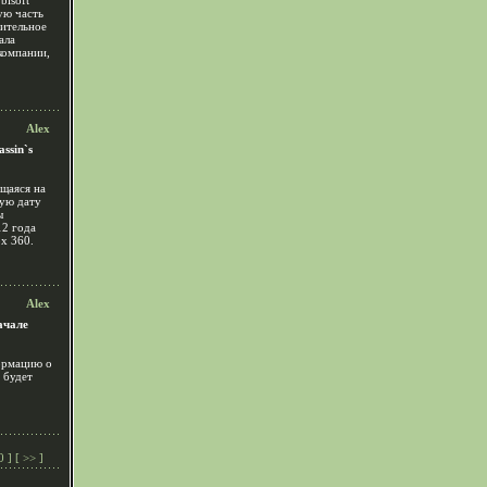
bisoft
ую часть
рительное
ала
компании,
Alex
ssin`s
ющаяся на
ную дату
ы
12 года
x 360.
Alex
ачале
ормацию о
 будет
0
] [
>>
]