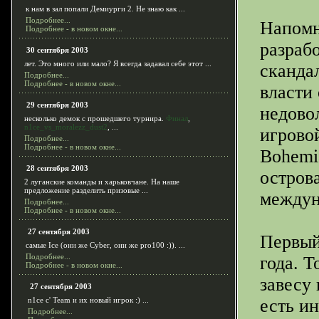
к нам в зал попали Демиурги 2. Не знаю как ...
Подробнее...
Напомни
Подробнее - в новом окне...
разраб
30 сентября 2003
лет. Это много или мало? Я всегда задавал себе этот ...
сканда
Подробнее...
Подробнее - в новом окне...
власти
29 сентября 2003
недовол
несколько демок с прошедшего турнира.
Финал
,
n1ce_vs_moralezz_dust2
, ...
игрово
Подробнее...
Подробнее - в новом окне...
Bohemia
28 сентября 2003
остров
2 луганские команды и харьковчане. На наше
предложение разделить призовые ...
междун
Подробнее...
Подробнее - в новом окне...
27 сентября 2003
Первый
самые Ice (они же Cyber, они же pro100 :)). ...
Подробнее...
года. 
Подробнее - в новом окне...
завесу
27 сентября 2003
n1ce с' Team и их новый игрок :) ...
есть и
Подробнее...