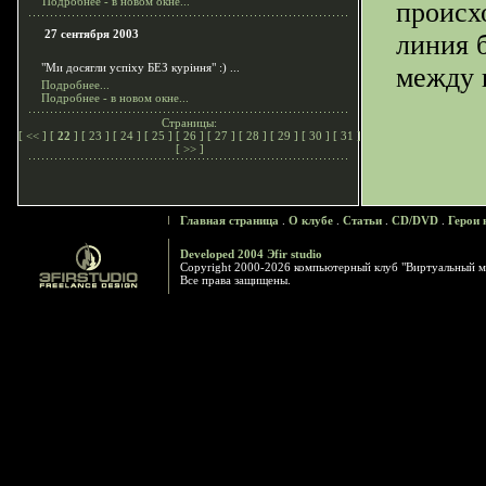
Подробнее - в новом окне...
происх
27 сентября 2003
линия 
"Ми досягли успiху БЕЗ курiння" :) ...
между 
Подробнее...
Подробнее - в новом окне...
Страницы:
[
<<
] [
22
] [
23
] [
24
] [
25
] [
26
] [
27
] [
28
] [
29
] [
30
] [
31
]
[
>>
]
Главная страница
.
О клубе
.
Статьи
.
CD/DVD
.
Герои 
Developed 2004 Эfir studio
Copyright 2000-2026 компьютерный клуб "Виртуальный м
Все права защищены.