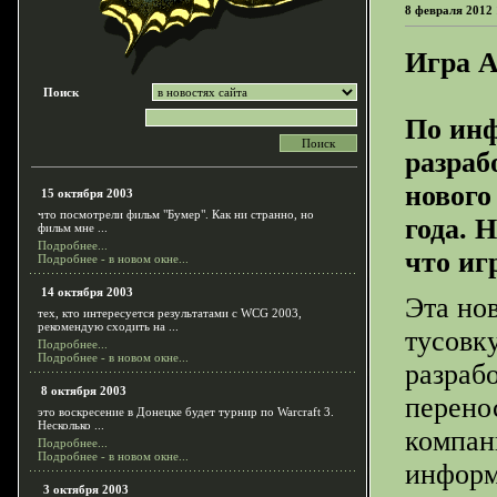
8 февраля 2012 
Игра A
Поиск
По инф
разраб
нового
15 октября 2003
что посмотрели фильм "Бумер". Как ни странно, но
года. 
фильм мне ...
Подробнее...
что иг
Подробнее - в новом окне...
14 октября 2003
Эта но
тех, кто интересуется результатами с WCG 2003,
рекомендую сходить на ...
тусовк
Подробнее...
Подробнее - в новом окне...
разраб
8 октября 2003
перено
это воскресение в Донецке будет турнир по Warcraft 3.
Несколько ...
компан
Подробнее...
Подробнее - в новом окне...
информ
3 октября 2003