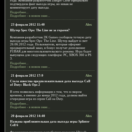
года. Компания-разработчик Danger Close официально
подтвердила факт выхода игры, но никак не
комментирует дату выхода.
Подробнее...
Подробнее - в новом окне...
23 февраля 2012 11:40
Alex
Шутер Spec Ops: The Line не за горами?
Компания-разработчик 2K Games сообщила точную дату
выхода игры Spec Ops: The Line. Шутер выйдет в свет
26.06.2012 года. Пользователи, которые оформят
предварительный заказ, в бонус получат дополнение
FUBAR для многопользовательского режима. Игра будет
выпущена для следующих платформ: PC, XBOX 360 и PS
3.
Подробнее...
Подробнее - в новом окне...
21 февраля 2012 17:9
Alex
Стала известна предположительная дата выхода Call
of Duty: Black Ops 2
В сети появилась информация о том, что в скором
времени, а именно до конца 2012 года, должна выйти
очередная игра из серии Call oа Duty.
Подробнее...
Подробнее - в новом окне...
20 февраля 2012 14:40
Alex
Названа приблизительная дата выхода игры Splinter
Cell 6