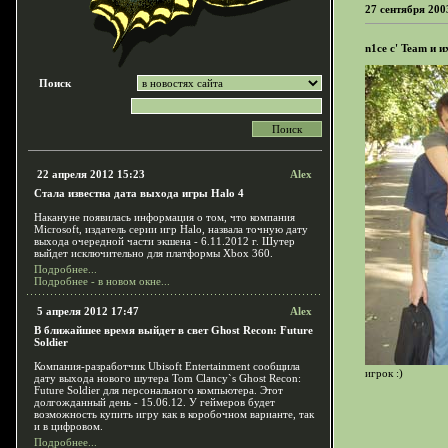
27 сентября 200
n1ce с' Team и и
Поиск
22 апреля 2012 15:23
Alex
Стала известна дата выхода игры Halo 4
Накануне появилась информация о том, что компания
Microsoft, издатель серии игр Halo, назвала точную дату
выхода очередной части экшена - 6.11.2012 г. Шутер
выйдет исключительно для платформы Xbox 360.
Подробнее...
Подробнее - в новом окне...
5 апреля 2012 17:47
Alex
В ближайшее время выйдет в свет Ghost Recon: Future
Soldier
Компания-разработчик Ubisoft Entertainment сообщила
игрок :)
дату выхода нового шутера Tom Clancy`s Ghost Recon:
Future Soldier для персонального компьютера. Этот
долгожданный день - 15.06.12. У геймеров будет
возможность купить игру как в коробочном варианте, так
и в цифровом.
Подробнее...