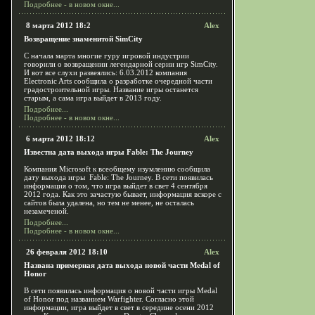
Подробнее - в новом окне...
8 марта 2012 18:2
Alex
Возвращение знаменитой SimCity
С начала марта многие гуру игровой индустрии
говорили о возвращении легендарной серии игр SimCity.
И вот все слухи развеялись: 6.03.2012 компания
Electronic Arts сообщила о разработке очередной части
градостроительной игры. Название игры останется
старым, а сама игра выйдет в 2013 году.
Подробнее...
Подробнее - в новом окне...
6 марта 2012 18:12
Alex
Известна дата выхода игры Fable: The Journey
Компания Microsoft к всеобщему изумлению сообщила
дату выхода игры Fable: The Journey. В сети появилась
информация о том, что игра выйдет в свет 4 сентября
2012 года. Как это зачастую бывает, информация вскоре с
сайтов была удалена, но тем не менее, не осталась
незамеченой.
Подробнее...
Подробнее - в новом окне...
26 февраля 2012 18:10
Alex
Названа примерная дата выхода новой части Medal of
Honor
В сети появилась информация о новой части игры Medal
of Honor под названием Warfighter. Согласно этой
информации, игра выйдет в свет в середине осени 2012