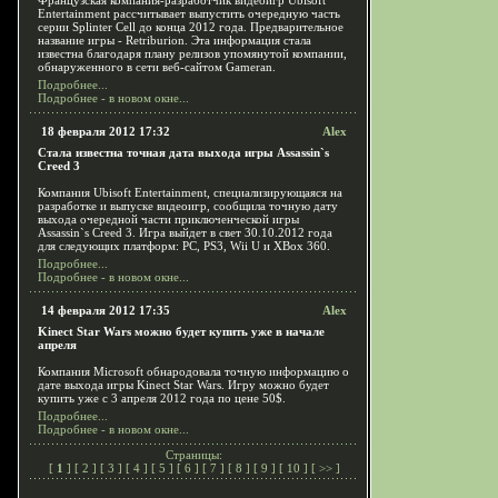
Французская компания-разработчик видеоигр Ubisoft
Entertainment рассчитывает выпустить очередную часть
серии Splinter Cell до конца 2012 года. Предварительное
название игры - Retriburion. Эта информация стала
известна благодаря плану релизов упомянутой компании,
обнаруженного в сети веб-сайтом Gameran.
Подробнее...
Подробнее - в новом окне...
18 февраля 2012 17:32
Alex
Стала известна точная дата выхода игры Assassin`s
Creed 3
Компания Ubisoft Entertainment, специализирующаяся на
разработке и выпуске видеоигр, сообщила точную дату
выхода очередной части приключенческой игры
Assassin`s Creed 3. Игра выйдет в свет 30.10.2012 года
для следующих платформ: PC, PS3, Wii U и XBox 360.
Подробнее...
Подробнее - в новом окне...
14 февраля 2012 17:35
Alex
Kinect Star Wars можно будет купить уже в начале
апреля
Компания Microsoft обнародовала точную информацию о
дате выхода игры Kinect Star Wars. Игру можно будет
купить уже с 3 апреля 2012 года по цене 50$.
Подробнее...
Подробнее - в новом окне...
Страницы:
[
1
] [
2
] [
3
] [
4
] [
5
] [
6
] [
7
] [
8
] [
9
] [
10
] [
>>
]