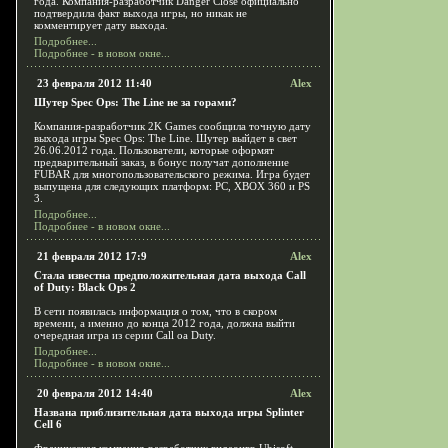
года. Компания-разработчик Danger Close официально
подтвердила факт выхода игры, но никак не
комментирует дату выхода.
Подробнее...
Подробнее - в новом окне...
23 февраля 2012 11:40
Alex
Шутер Spec Ops: The Line не за горами?
Компания-разработчик 2K Games сообщила точную дату
выхода игры Spec Ops: The Line. Шутер выйдет в свет
26.06.2012 года. Пользователи, которые оформят
предварительный заказ, в бонус получат дополнение
FUBAR для многопользовательского режима. Игра будет
выпущена для следующих платформ: PC, XBOX 360 и PS
3.
Подробнее...
Подробнее - в новом окне...
21 февраля 2012 17:9
Alex
Стала известна предположительная дата выхода Call
of Duty: Black Ops 2
В сети появилась информация о том, что в скором
времени, а именно до конца 2012 года, должна выйти
очередная игра из серии Call oа Duty.
Подробнее...
Подробнее - в новом окне...
20 февраля 2012 14:40
Alex
Названа приблизительная дата выхода игры Splinter
Cell 6