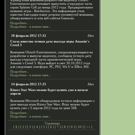
Французская компания-разработчик видеоигр Ubisoft
Entertainment рассчитывает выпустить очередную часть
серии Splinter Cell до конца 2012 года. Предварительное
название игры - Retriburion. Эта информация стала
известна благодаря плану релизов упомянутой компании,
обнаруженного в сети веб-сайтом Gameran.
Подробнее...
Подробнее - в новом окне...
18 февраля 2012 17:32
Alex
Стала известна точная дата выхода игры Assassin`s
Creed 3
Компания Ubisoft Entertainment, специализирующаяся на
разработке и выпуске видеоигр, сообщила точную дату
выхода очередной части приключенческой игры
Assassin`s Creed 3. Игра выйдет в свет 30.10.2012 года
для следующих платформ: PC, PS3, Wii U и XBox 360.
Подробнее...
Подробнее - в новом окне...
14 февраля 2012 17:35
Alex
Kinect Star Wars можно будет купить уже в начале
апреля
Компания Microsoft обнародовала точную информацию о
дате выхода игры Kinect Star Wars. Игру можно будет
купить уже с 3 апреля 2012 года по цене 50$.
Подробнее...
Подробнее - в новом окне...
Страницы:
[
1
] [
2
] [
3
] [
4
] [
5
] [
6
] [
7
] [
8
] [
9
] [
10
] [
>>
]