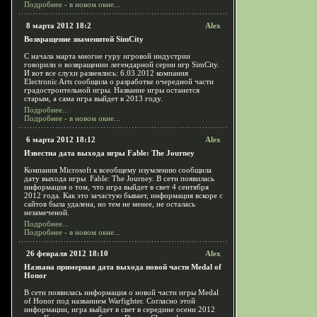
Подробнее - в новом окне...
8 марта 2012 18:2
Alex
Возвращение знаменитой SimCity
С начала марта многие гуру игровой индустрии
говорили о возвращении легендарной серии игр SimCity.
И вот все слухи развеялись: 6.03.2012 компания
Electronic Arts сообщила о разработке очередной части
градостроительной игры. Название игры останется
старым, а сама игра выйдет в 2013 году.
Подробнее...
Подробнее - в новом окне...
6 марта 2012 18:12
Alex
Известна дата выхода игры Fable: The Journey
Компания Microsoft к всеобщему изумлению сообщила
дату выхода игры Fable: The Journey. В сети появилась
информация о том, что игра выйдет в свет 4 сентября
2012 года. Как это зачастую бывает, информация вскоре с
сайтов была удалена, но тем не менее, не осталась
незамеченой.
Подробнее...
Подробнее - в новом окне...
26 февраля 2012 18:10
Alex
Названа примерная дата выхода новой части Medal of
Honor
В сети появилась информация о новой части игры Medal
of Honor под названием Warfighter. Согласно этой
информации, игра выйдет в свет в середине осени 2012