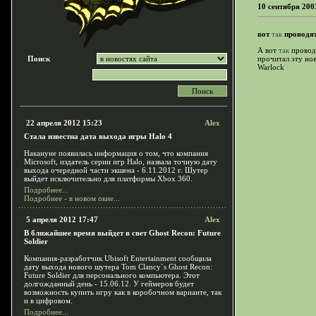
10 сентября 200
вот
так
проводят
А вот
так
проводя
Поиск
прочитал эту но
Warlock
22 апреля 2012 15:23
Alex
Стала известна дата выхода игры Halo 4
Накануне появилась информация о том, что компания
Microsoft, издатель серии игр Halo, назвала точную дату
выхода очередной части экшена - 6.11.2012 г. Шутер
выйдет исключительно для платформы Xbox 360.
Подробнее...
Подробнее - в новом окне...
5 апреля 2012 17:47
Alex
В ближайшее время выйдет в свет Ghost Recon: Future
Soldier
Компания-разработчик Ubisoft Entertainment сообщила
дату выхода нового шутера Tom Clancy`s Ghost Recon:
Future Soldier для персонального компьютера. Этот
долгожданный день - 15.06.12. У геймеров будет
возможность купить игру как в коробочном варианте, так
и в цифровом.
Подробнее...