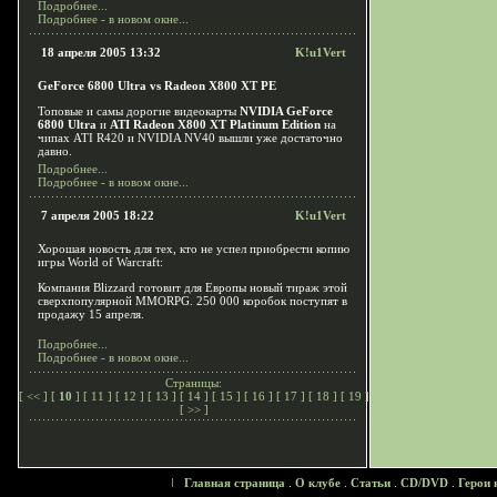
Подробнее...
Подробнее - в новом окне...
18 апреля 2005 13:32
K!u1Vert
GeForce 6800 Ultra vs Radeon X800 XT PE
Топовые и самы дорогие видеокарты
NVIDIA GeForce
6800 Ultra
и
ATI Radeon X800 XT Platinum Edition
на
чипах ATI R420 и NVIDIA NV40 вышли уже достаточно
давно.
Подробнее...
Подробнее - в новом окне...
7 апреля 2005 18:22
K!u1Vert
Хорошая новость для тех, кто не успел приобрести копию
игры World of Warcraft:
Компания Blizzard готовит для Европы новый тираж этой
сверхпопулярной MMORPG. 250 000 коробок поступят в
продажу 15 апреля.
Подробнее...
Подробнее - в новом окне...
Страницы:
[
<<
] [
10
] [
11
] [
12
] [
13
] [
14
] [
15
] [
16
] [
17
] [
18
] [
19
]
[
>>
]
Главная страница
.
О клубе
.
Статьи
.
CD/DVD
.
Герои 