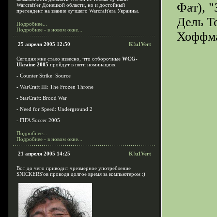
Фат), 
Warcraft'er Донецкой области, но и достойный
претендент на звание лучшего Warcraft'era Украины.
Дель Т
Подробнее...
Подробнее - в новом окне...
Хоффма
25 апреля 2005 12:50
K!u1Vert
Сегодня мне стало извесно, что отборочные
WCG-
Ukraine 2005
пройдут в пяти номинациях
- Counter Strike: Source
- WarCraft III: The Frozen Throne
- StarCraft: Brood War
- Need for Speed: Underground 2
- FIFA Soccer 2005
Подробнее...
Подробнее - в новом окне...
21 апреля 2005 14:25
K!u1Vert
Вот до чего приводит чрезмерное употребление
SNICKERS'ов проводя долгое время за компьютером :)