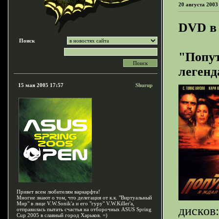
20 августа 2003
DVD в 
Поиск
"Попут
легенд
15 мая 2005 17:57
Shurup
Привет всем любителям варкарфта!
Многие знают о том, что делегация от к.к. "Виртуальный
Мир" в лице V.W.Sonik'a и его "гуру" V.W.Killer'a,
дисков:
отправилась пытать счастья на отборочных ASUS Spring
Cup 2005 в славный город Харьков. =)