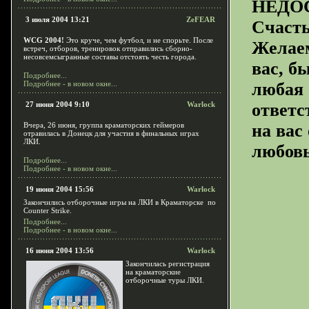
НЕДО
3 июля 2004 13:21
ZeFEAR
Счасть
WCG 2004!
Это круче, чем футбол, и не спорьте. После
Желаем
встреч, отборов, тренировок отправились сборно-
несовсемсыгранные составы отстоять честь города.
вас, б
Подробнее...
Подробнее - в новом окне...
любая 
27 июня 2004 9:10
Warlock
ответс
Вчера, 26 июня, группа краматорских геймеров
на вас
отравилась в Донецк для участия в финальных играх
ЛКИ.
любов
Подробнее...
Подробнее - в новом окне...
19 июня 2004 15:56
Warlock
Закончились отборочные игры на ЛКИ в Краматорске по
Counter Strike.
Подробнее...
Подробнее - в новом окне...
16 июня 2004 13:56
Warlock
Закончилась регистрация
на краматорские
отборочные туры ЛКИ.