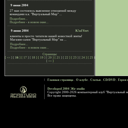
9 июня 2004
27 мая состоялось выяснение отношений между
командами к.к. "Виртуальный Мир" ...
Подробнее...
Подробнее - в новом окне...
9 июня 2004
K!u1Vert
клиенты и просто читатели нашей новостной ленты!
Магазин-салон "Виртуальный Мир" на ...
Подробнее...
Подробнее - в новом окне...
Страницы:
[
<<
] [
16
] [
17
] [
18
] [
19
] [
20
] [
21
] [
22
] [
23
] [
24
] [
25
]
[
>>
]
Главная страница
.
О клубе
.
Статьи
.
CD/DVD
.
Герои 
Developed 2004 Эfir studio
Copyright 2000-2026 компьютерный клуб "Виртуальный м
Все права защищены.