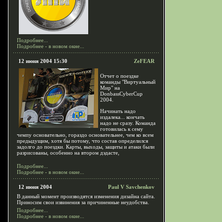
Подробнее...
Подробнее - в новом окне...
12 июня 2004 15:30
ZeFEAR
Отчет о поездке
команды "Виртуальный
Мир" на
DonbassCyberCup
2004.
Начинать надо
издалека... кончать
надо не сразу. Команда
готовилась к сему
чемпу основательно, гораздо основательнее, чем ко всем
предыдущим, хотя бы потому, что состав определился
задолго до поездки. Карты, выходы, защиты и атаки были
разрисованы, особенно на втором дэдасте,
Подробнее...
Подробнее - в новом окне...
12 июня 2004
Paul V Savchenkov
В данный момент производятся изменения дизайна сайта.
Приносим свои извинения за причиненные неудобства.
Подробнее...
Подробнее - в новом окне...