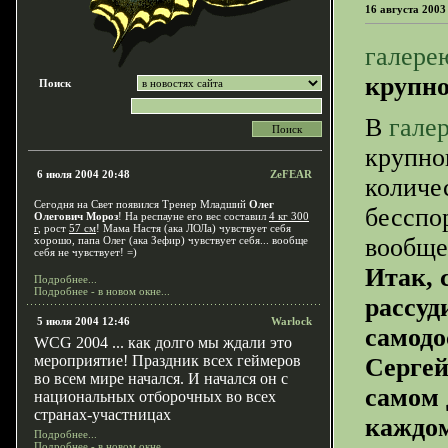
16 августа 2003
галере
крупно
Поиск
В
гале
крупно
6 июля 2004 20:48
ZeFEAR
количе
Сегодня на Свет появился Тренер Младший
Олег
бесспо
Олегович Мороз
! На респауне его вес составил
4 кг 300
г
, рост
57 см
! Мама Настя (ака ЛОЛа) чувствует себя
вообще
хорошо, папа Олег (ака Зефир) чувствует себя... вообще
себя не чувствует! =)
Итак, 
Подробнее...
Подробнее - в новом окне...
рассуд
5 июля 2004 12:46
Warlock
самодо
WCG
2004 ... как долго мы ждали это
мероприятие! Праздник всех геймеров
Сергей
во всем мире начался. И начался он с
самом 
национальных отборочных во всех
странах-участницах
каждом
Подробнее...
Подробнее - в новом окне...