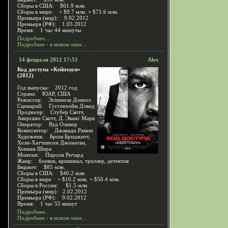
Сборы в США: $61.9 млн.
Сборы в мире: + $9.7 млн. = $71.6 млн.
Премьера (мир): 9.02.2012
Премьера (РФ): 1.03.2012
Время: 1 час 44 минуты
Подробнее...
Подробнее - в новом окне...
14 февраля 2012 17:51
Alex
Код доступа «Кейптаун»
(2012)
Год выпуска: 2012 год
Страна: ЮАР, США
Режиссер: Эспиноза Дэниэл
Сценарий: Гуггенхейм Дэвид
Продюсер: Стубер Скотт,
Аверсано Скотт, Д. Эванс Марк
Оператор: Вуд Оливер
Композитор: Джавади Рамин
Художник: Брош Бриджитт,
Хели-Хатчинсон Джонатан,
Хокман Шира
Монтаж: Пирсон Ричард
Жанр: боевик, криминал, триллер, детектив
Бюджет: $85 млн.
Сборы в США: $40.2 млн.
Сборы в мире + $10.2 млн. = $50.4 млн.
Сборы в России: $1.5 млн.
Премьера (мир): 2.02.2012
Премьера (РФ): 9.02.2012
Время: 1 час 55 минут
Подробнее...
Подробнее - в новом окне...