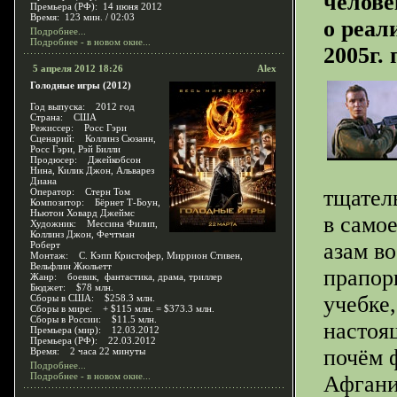
челове
Премьера (РФ): 14 июня 2012
Время: 123 мин. / 02:03
о реал
Подробнее...
Подробнее - в новом окне...
2005г.
5 апреля 2012 18:26
Alex
Голодные игры (2012)
Год выпуска: 2012 год
Страна: США
Режиссер: Росс Гэри
Сценарий: Коллинз Сюзанн,
Росс Гэри, Рэй Билли
Продюсер: Джейкобсон
Нина, Килик Джон, Альварез
Диана
тщател
Оператор: Стерн Том
Композитор: Бёрнет Т-Боун,
Ньютон Ховард Джеймс
в само
Художник: Мессина Филип,
Коллинз Джон, Фечтман
азам в
Роберт
Монтаж: С. Кэпп Кристофер, Миррион Стивен,
Вельфлин Жюльетт
прапор
Жанр: боевик, фантастика, драма, триллер
Бюджет: $78 млн.
учебке,
Сборы в США: $258.3 млн.
Сборы в мире: + $115 млн. = $373.3 млн.
Сборы в России: $11.5 млн.
настоя
Премьера (мир): 12.03.2012
Премьера (РФ): 22.03.2012
почём 
Время: 2 часа 22 минуты
Подробнее...
Подробнее - в новом окне...
Афгани