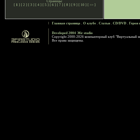
Страницы:
[
1
] [
2
] [
3
] [
4
] [
5
] [
6
] [
7
] [
8
] [
9
] [
10
] [
>>
]
Главная страница
.
О клубе
.
Статьи
.
CD/DVD
.
Герои 
Developed 2004 Эfir studio
Copyright 2000-2026 компьютерный клуб "Виртуальный м
Все права защищены.