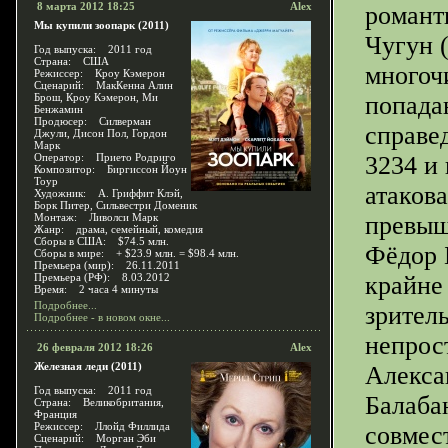
8 марта 2012 18:25
Alex
романт
Мы купили зоопарк (2011)
Чугун 
Год выпуска: 2011 год
Страна: США
многоч
Режиссер: Кроу Кэмерон
Сценарий: МакКенна Алин
Брош, Кроу Кэмерон, Ми
попадаю
Бенжамин
Продюсер: Силверман
справе
Джули, Дисон Пол, Гордон
Марк
Оператор: Прието Родриго
3234 и 
Композитор: Биргиссон Йоун
Тоур
атаков
Художник: А. Гриффит Клэй,
Борк Питер, Сильвестри Доменик
Монтаж: Ливолси Марк
превыш
Жанр: драма, семейный, комедия
Сборы в США: $74.5 млн.
Фёдор 
Сборы в мире: + $23.9 млн. = $98.4 млн.
Премьера (мир): 26.11.2011
Премьера (РФ): 8.03.2012
крайне
Время: 2 часа 4 минуты
Подробнее...
зрител
Подробнее - в новом окне...
непрос
26 февраля 2012 18:26
Alex
Железная леди (2011)
Алекса
Год выпуска: 2011 год
Балаба
Страна: Великобритания,
Франция
Режиссер: Ллойд Филлида
совмес
Сценарий: Морган Эби