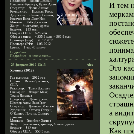
Продюсер: Джонс Дамиан,
И тем 
Ивернель Франсуа, Кулик Адам
Оператор: Дэвис Эллиот
Композитор: Ньюман Томас
меркам
Художник: Эллиотт Саймон,
Кратчер Билл, Дент Ник
постан
Монтаж: Райт Джастин
Жанр: биография, драма
Бюджет: $13 млн.
обеспе
Сборы в США: $25 млн.
Сборы в мире: + $35.8 млн. = $60.8 млн.
сюжете
Премьера (мир): 26.12.2011
Премьера (РФ): 1.03.2012
Время: 1 час 45 минут
понима
Подробнее...
Подробнее - в новом окне...
халтур
23 февраля 2012 13:13
Alex
Это кас
Хроника (2012)
запоми
Год выпуска: 2012 год
Страна: Великобритания,
заканч
США
Режиссер: Транк Джошуа
Сценарий: Лэндис Макс,
Осадче
Транк Джошуа
Продюсер: Дэвис Джон,
страшн
Шредер Адам, Бакл Грег
Оператор: Дженсен Мэттью
Художник: Олтмэн Стефен,
а види
О’Коннор Патрик, Силлерс
Дайанна
скрупу
Монтаж: Гринберг Эллиот
Жанр: фантастика, триллер, боевик, драма
Бюджет: $12 млн.
Как пр
Сборы в США: $53.3 млн.