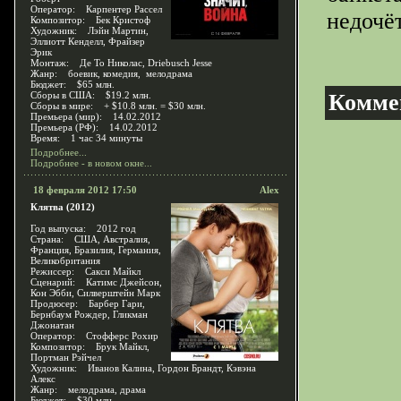
Оператор: Карпентер Рассел
недочё
Композитор: Бек Кристоф
Художник: Лэйн Мартин,
Эллиотт Кенделл, Фрайзер
Эрик
Монтаж: Де То Николас, Driebusch Jesse
Жанр: боевик, комедия, мелодрама
Бюджет: $65 млн.
Сборы в США: $19.2 млн.
Комме
Сборы в мире: + $10.8 млн. = $30 млн.
Премьера (мир): 14.02.2012
Премьера (РФ): 14.02.2012
Время: 1 час 34 минуты
Подробнее...
Подробнее - в новом окне...
18 февраля 2012 17:50
Alex
Клятва (2012)
Год выпуска: 2012 год
Страна: США, Австралия,
Франция, Бразилия, Германия,
Великобритания
Режиссер: Сакси Майкл
Сценарий: Катимс Джейсон,
Кон Эбби, Силверштейн Марк
Продюсер: Барбер Гари,
Бернбаум Рождер, Гликман
Джонатан
Оператор: Стофферс Рохир
Композитор: Брук Майкл,
Портман Рэйчел
Художник: Иванов Калина, Гордон Брандт, Кэвэна
Алекс
Жанр: мелодрама, драма
Бюджет: $30 млн.