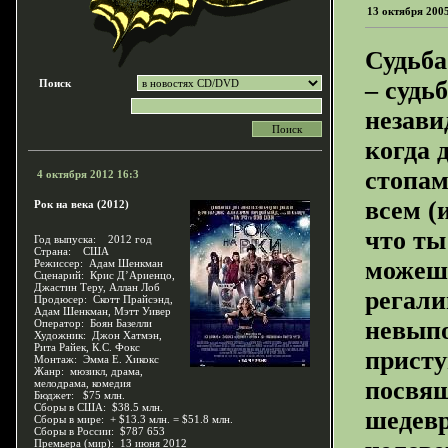
13 октября 200
Судьба
– судь
Поиск
незави
когда 
стопам
4 октября 2012 16:3
всем (
Рок на века (2012)
что ты
Год выпуска: 2012 год
Страна: США
можешь
Режиссер: Адам Шенкман
Сценарий: Крис Д’Ариенцо,
Джастин Теру, Аллан Лоб
регали
Продюсер: Скотт Прайсэнд,
Адам Шенкман, Мэтт Уивер
невыпо
Оператор: Боян Базелли
Художник: Джон Хатмэн,
Рита Райек, К.С. Фокс
присту
Монтаж: Эмма Е. Хикокс
Жанр: мюзикл, драма,
посвящ
мелодрама, комедия
Бюджет: $75 млн.
Сборы в США: $38.5 млн.
шедевр
Сборы в мире: + $13.3 млн. = $51.8 млн.
Сборы в России: $787 653
Премьера (мир): 13 июня 2012