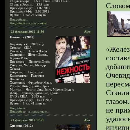
Сборы в мире: + $30.1 млн. = $83.4 млн.
Словом
Сборы в России: $3.9 млн.
Премьера (мир): 1.02.2012
Премьера (РФ): 2.02.2012
Время: 1 час 23 минуты
Подробнее...
Подробнее - в новом окне...
23 февраля 2012 11:56
Alex
Нежность (2009)
Год выпуска: 2009 год
«Желез
Страна: США
Режиссер: Полсон Джон
Сценарий: Штерн Эмиль,
состав
Кормье Роберт
Продюсер: Пенотти Джон,
добави
Рэндольф Чарльз, Мелцер
Ховард
Оператор: Стерн Том
Очевид
Композитор: Голдсмит
Джонатан
пересм
Художник: Фридберг Марк,
Рогнесс Питер, Даман Эрик
Монтаж: Чургин Лиза Зено, Маркус Эндрю
Стэнли
Жанр: триллер, криминал, драма
DVD в США: $683 тыс.
глазом
Премьера (мир): 15.01.2009
Время: 1 час 41 минута
не прих
Подробнее...
Подробнее - в новом окне...
удалос
21 февраля 2012 17:26
Alex
индиви
Хроника (2012)