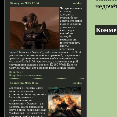
26 августа 2005 17:54
Woldus
недочё
Четыре кампании
по числу
доступных
сторон, более
десятка строений
и около дюжины
уникальных
Комме
юнитов для
каждой из
фракций,
возможность
конструировать
юниты,
персонажи-
"герои" (они же - "агенты"), побочные задания от NPC, 4
режима многопользовательских сражений, современная
графика и динамически изменяющийся ландшафт - вот
что такое Earth 2160. Кроме того, в комплекте с игрой
поставляются редактор уровней E2160 World Editor и
пакет EarthC SDK для создания полноценных модов
Подробнее...
Подробнее - в новом окне...
23 августа 2005 11:52
Woldus
Середина 21-го века. Люди
живут в идеальном
утопичном обществе, мечтая
быть избранными и
отправленными на
мифический «Остров» - рай
на земле, самое прекрасное
место в мире. Линкольн (Эван
МакГрегор) – не исключение
и мечтает, чтобы именно его