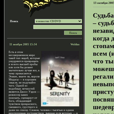
13 октября 200
Судьба
– судь
Поиск
незави
когда 
стопам
11 ноября 2005 15:34
Woldus
всем (
Есть в этом
несовершенном мире
такой тип людей, которые
что ты
умудряются превращать
в золото высшей пробы
можешь
или хотя бы делают
значительно лучше все, к
чему прикасаются.
регали
Этакие, знаете ли, короли
Мидасы — в хорошем
невыпо
смысле, не подумайте
чего. Одной из
подобных личностей
присту
является Джосс Уэдон —
режиссер каких
посвящ
поискать, сценарист от
бога, обладающий
чувством прекрасного,
шедевр
смешного, грустного и
далее по списку. Словом, человек с тысячью и одним
неоспоримым достоинством, львиная доля которых — к