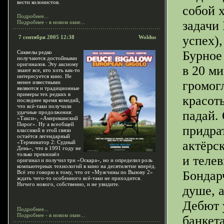
вести колонистов.
собой 
Подробнее...
задачи
Подробнее - в новом окне...
успех)
7 сентября 2005 12:38
Woldus
Бурное
Сиквелы редко
получаются достойными
оригиналов. Эту аксиому
в 20 м
знают все, кто хоть как-то
интересуется кино. Не
громогл
менее известными
являются и традиционные
примеры тех редких в
красот
последнее время комедий,
что всё-таки получили
падай.
удачные продолжения:
«Такси», «Американский
Пирог». Ну а всеобщей
придрат
классикой в этой связи
остаётся легендарный
актёрс
«Терминатор 2: Судный
День», что в 1991 году не
только превзошёл
и теле
оригинал и получил три «Оскара», но и определил роль
компьютерных технологий в кино на десятилетие вперёд.
Бондар
Всё это говорю к тому, что от «Мужчины по Вызову 2»
ждать чего-то особенного всё-таки не приходится.
Ничего нового, собственно, и не увидите.
душе, а
Дебют 
Подробнее...
Подробнее - в новом окне...
банкет