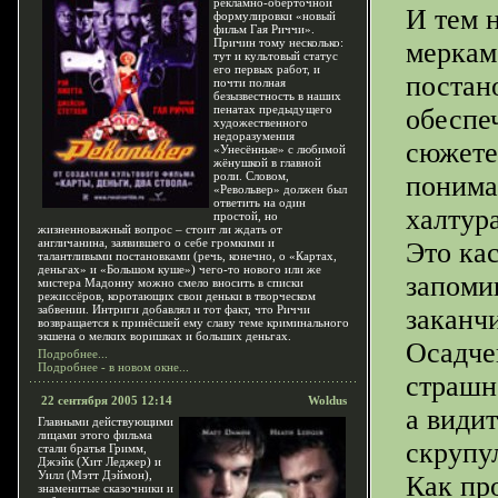
рекламно-обёрточной
И тем 
формулировки «новый
фильм Гая Риччи».
Причин тому несколько:
меркам
тут и культовый статус
его первых работ, и
постан
почти полная
безызвестность в наших
пенатах предыдущего
обеспе
художественного
недоразумения
сюжете
«Унесённые» с любимой
жёнушкой в главной
роли. Словом,
понима
«Револьвер» должен был
ответить на один
халтур
простой, но
жизненноважный вопрос – стоит ли ждать от
англичанина, заявившего о себе громкими и
Это кас
талантливыми постановками (речь, конечно, о «Картах,
деньгах» и «Большом куше») чего-то нового или же
запоми
мистера Мадонну можно смело вносить в списки
режиссёров, коротающих свои деньки в творческом
забвении. Интриги добавлял и тот факт, что Риччи
заканч
возвращается к принёсшей ему славу теме криминального
экшена о мелких воришках и больших деньгах.
Осадче
Подробнее...
Подробнее - в новом окне...
страшн
22 сентября 2005 12:14
Woldus
а види
Главными действующими
лицами этого фильма
скрупу
стали братья Гримм,
Джэйк (Хит Леджер) и
Уилл (Мэтт Дэймон),
Как пр
знаменитые сказочники и