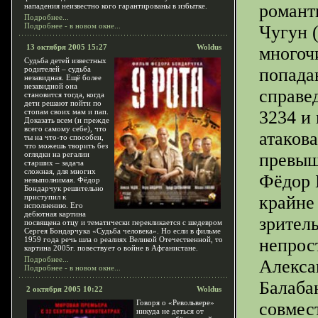
романт
нападения неизвестно кого гарантированы в избытке.
Подробнее...
Подробнее - в новом окне...
Чугун 
13 октября 2005 15:27
Woldus
многоч
Судьба детей известных
родителей – судьба
попадаю
незавидная. Ещё более
незавидной она
справе
становится тогда, когда
дети решают пойти по
стопам своих мам и пап.
3234 и 
Доказать всем (и прежде
всего самому себе), что
атаков
ты на что-то способен,
что можешь творить без
оглядки на регалии
превыш
старших – задача
сложная, для многих
Фёдор 
невыполнимая. Фёдор
Бондарчук решительно
приступил к
крайне
исполнению. Его
дебютная картина
зрител
посвящена отцу и тематически перекликается с шедевром
Сергея Бондарчука «Судьба человека». Но если в фильме
1959 года речь шла о реалиях Великой Отечественной, то
непрос
картина 2005г. повествует о войне в Афганистане.
Подробнее...
Алекса
Подробнее - в новом окне...
Балаба
2 октября 2005 10:22
Woldus
Говоря о «Револьвере»
совмес
никуда не деться от