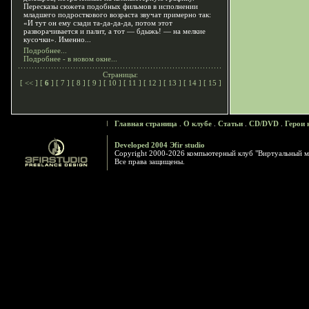
Пересказы сюжета подобных фильмов в исполнении
младшего подросткового возраста звучат примерно так:
«И тут он ему сзади та-да-да-да, потом этот
разворачивается и палит, а тот — бдыжь! — на мелкие
кусочки». Именно...
Подробнее...
Подробнее - в новом окне...
Страницы:
[
<<
] [
6
] [
7
] [
8
] [
9
] [
10
] [
11
] [
12
] [
13
] [
14
] [
15
]
Главная страница
.
О клубе
.
Статьи
.
CD/DVD
.
Герои 
Developed 2004 Эfir studio
Copyright 2000-2026 компьютерный клуб "Виртуальный м
Все права защищены.