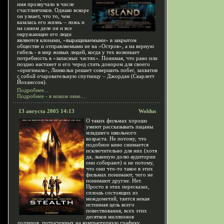
имя прозвучало в числе
счастливчиков. Однако вскоре
он узнает, что то, чем
казалась его жизнь – ложь и
на самом деле он и все
окружающие его люди
являются клонами, «выращиваемыми» в закрытом
обществе и отправляемыми не на «Остров», а на верную
гибель - в мир живых людей, когда у тех возникает
потребность в «запасных частях». Понимая, что рано или
поздно настанет и его черед стать донором для своего
«оригинала», Линкольн решает совершить побег, захватив
с собой очаровательную спутницу – Джордан (Скарлетт
Йоханссон).
Подробнее...
Подробнее - в новом окне...
13 августа 2005 14:13
Woldus
О таких фильмах хорошо
умеют рассказывать пацаны
младшего школьного
возраста. Не потому, что
подобное кино снимается
исключительно для них (хотя
да, львиную долю аудитории
они собирают) и не потому,
что они что-то такое в этих
фильмах понимают, чего не
понимают другие. Нет.
Просто в этих пересказах,
сплошь состоящих из
междометий, таится некая
истинная цель всего
повествования, всех этих
десятков миллионов
долларов, потраченных на компьютерную графику.