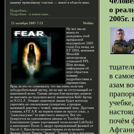
челове
нашему превеликому счастью — лежит в области кино.
о реал
Подробнее...
Подробнее - в новом окне...
2005г.
21 октября 2005 7:51
Woldus
Ну вот мы на
конец-то
дождались этой
прекрасной
игрушки(хит 2005
года).Год назад, на
Е3' 2004, компания
Monolith
анонсировала
очередной FPS.
тщател
Шли месяцы,
информация об
игре обрастала
в само
новыми
подробностями и
азам в
скриншотами.
Вряд ли кто-то сомневался, что мы опять получим
зубодробительный шутер, ни на шаг не отступающий от
прапор
накатанной колеи. Однако авторы благоразумно решили
не выгонять на трудовую вахту знаменитую Кейт Арчер
учебке,
из N.O.L.F.. Отныне сюжетную линию будет всячески
укреплять не сексапильная суперагент, а призрак
маленькой девочки с челкой, закрывающей лицо. Другими
настоя
словами, в F.E.A.R. на первом плане не просто ужас, а
"ужасужасужас" из известного анекдота. Всё это
почём 
базируется на одноименном движке от Touchdown
Entertainment (ранее торговавшей технологией LithTech)
и напоминает Doom 3, щедро приправленный физикой от
Афгани
Havok 2. Идеология позаимствована из культового
фильма Хидео Накаты "Звонок". Темные углы и внезапные