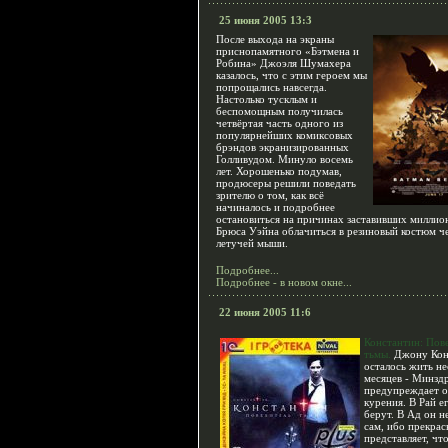
25 июня 2005 13:3
После выхода на экраны
приснопамятного «Бэтмена и
Робина» Джоэля Шумахера
казалось, что с этим героем мы
попрощались навсегда.
Настолько тусклым и
беспомощным получилась
четвёртая часть одного из
популярнейших комиксовых
брэндов экранизированных
Голливудом. Минуло восемь
лет. Хорошенько подумав,
продюсеры решили поведать
зрителю о том, как всё
начиналось и подробнее
остановиться на причинах заставивших миллио
Брюса Уэйна облачиться в резиновый костюм ч
летучей мыши.
Подробнее...
Подробнее - в новом окне...
22 июня 2005 11:6
Константин: Пов
тьмы.
Джону Кон
осталось жить не
месяцев - Минздр
предупреждает о
курения. В Рай е
берут. В Ад он н
сам, ибо прекрас
представляет, что