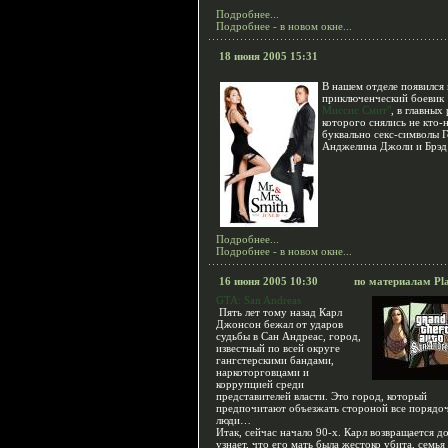
Подробнее...
Подробнее - в новом окне...
18 июня 2005 15:31
В нашем отделе появился
приключенческий боевик
Миссис Смит"
, в главных
которого снялись не кто-н
буквально секс-символы Г
Анджелина Джоли и Брэд
Подробнее...
Подробнее - в новом окне...
16 июня 2005 10:30
по материалам Pl
GTA: San Andreas
Пять лет тому назад Карл
Джонсон бежал от ударов
судьбы в Сан Андреас, город,
известный по всей округе
гангстерскими бандами,
наркоторговцами и
коррупцией среди
представителей власти. Это город, который
предпочитают объезжать стороной все порядо
люди…
Итак, сейчас начало 90-х. Карл возвращается д
узнает, что его мать была жестоко убита, семья