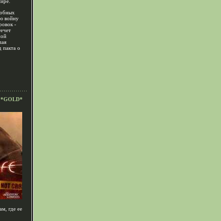
ире.
собных
ую войну
ровок -
течет
ной
пая
 пакта о
*GOLD*
ам, где ее