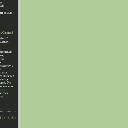
ых
ной
сти семью
ayGround
умбии?
модных
аменитой
то,
 на
й
седству с
и
ились
го жизнь в
всегда
елой. Уж
льства или
enus:
adows
ста
[
14
] [
15
]