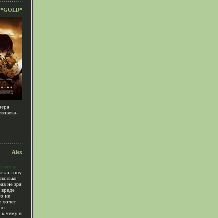
*GOLD*
нера
еловека-
Alex
елитель
стантину
сколько
ав не зря
 вреде
го не
е хочет
но
 к чему в