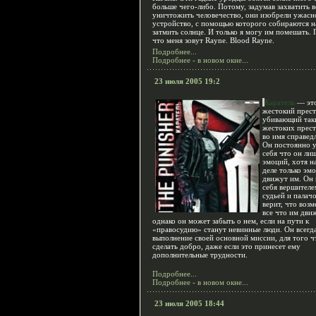
больше чего-либо. Потому, задумав захватить в
уничтожить человечество, они изобрели ужасн
устройство, с помощью которого собираются н
затмить солнце. И только я могу им помешать.
что меня зовут Rayne. Blood Rayne.
Подробнее...
Подробнее - в новом окне...
23 июля 2005 19:2
Каратель
— эт
жестокий прест
убивающий так
жестоких прес
во имя справед
Он постоянно 
себя что он ли
эмоций, хотя н
деле только эм
движут им. Он 
себя вершителе
судьей и палач
верит, что возм
все что им движ
однако он может забыть о нем, если на пути к
«правосудию» станут невинные люди. Он всегд
выполнение своей основной миссии, для того 
сделать добро, даже если это принесет ему
дополнительные трудности.
Подробнее...
Подробнее - в новом окне...
23 июля 2005 18:44