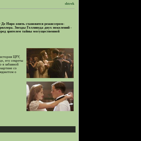
shtrek
 Де Ниро опять становится режиссером-
иллера. Звезды Голливуда двух поколений -
еред зрителем тайны могущественной
история ЦРУ,
цо, его секреты
то в забавной
картине со
юджетом о