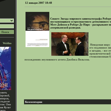
12 января 2007 18:48
Сюжет: Звезда мирового кинематографа Роберт
постановщиком остросюжетного детективного тр
Мэтт Деймон и Роберт Де Ниро - раскрывают п
американской разведки.
Woldus
Неведомая миру 
его подлинное ли
и загадки, - все э
приключенческой 
стомиллионным б
похождениях неуловимого агента Джеймса Вильсона.
новить
Мировой,
ампиров,
стьдесят
Комментарии
угим. Они
вав Культ
света