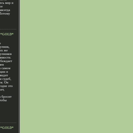
есь мир и
ое
авсегда
 Потому
*GOLD*
о
упник,
их же
тупников
ливости.
убеждает
шен
а самом
оции и
видит
м судеб,
ом. Он
ездие это
ет,
а бросит
чтобы
*GOLD*