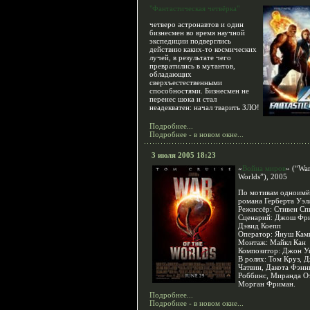
"Фантастическая четвёрка"
четверо астронавтов и один
бизнесмен во время научной
экспедиции подверглись
действию каких-то космических
лучей, в результате чего
превратились в мутантов,
обладающих
сверхъестественными
способностями. Бизнесмен не
перенес шока и стал
неадекватен: начал тварить ЗЛО!
Подробнее...
Подробнее - в новом окне...
3 июля 2005 18:23
«
Война
миров
» (“War
Worlds”), 2005
По мотивам одноимё
романа Герберта Уэл
Режиссёр: Стивен Сп
Сценарий: Джош Фр
Дэвид Коепп
Оператор: Януш Кам
Монтаж: Майкл Кан
Композитор: Джон У
В ролях: Том Круз, 
Чатвин, Дакота Фэнн
Роббинс, Миранда О
Морган Фриман.
Подробнее...
Подробнее - в новом окне...