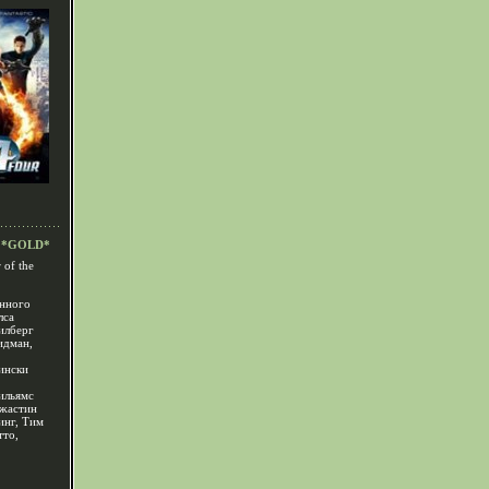
*GOLD*
 of the
нного
лса
илберг
идман,
ински
ильямс
Джастин
инг, Тим
тто,