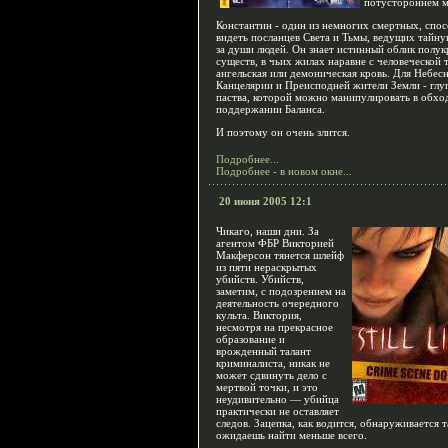
потустороннем м
Константин - один из немногих смертных, спо
видеть посланцев Света и Тьмы, ведущих тайн
за души людей. Он знает истинный облик полук
существ, в чьих жилах наравне с человеческой 
ангельская или демоническая кровь. Для Небес
Канцелярии и Преисподней жители Земли - глу
паства, которой можно манипулировать в обход
поддержании Баланса.
И поэтому он очень злится.
Подробнее...
Подробнее - в новом окне...
20 июня 2005 12:1
Чикаго, наши дни. За
агентом ФБР Викторией
Макферсон тянется шлейф
из пяти нераскрытых
убийств. Убийств,
заметим, с подозрением на
деятельность очередного
культа. Виктория,
несмотря на прекрасное
образование и
врожденный талант
криминалиста, никак не
может сдвинуть дело с
мертвой точки, и это
неудивительно — убийца
практически не оставляет
следов. Зацепка, как водится, обнаруживается т
ожидаешь найти меньше всего.