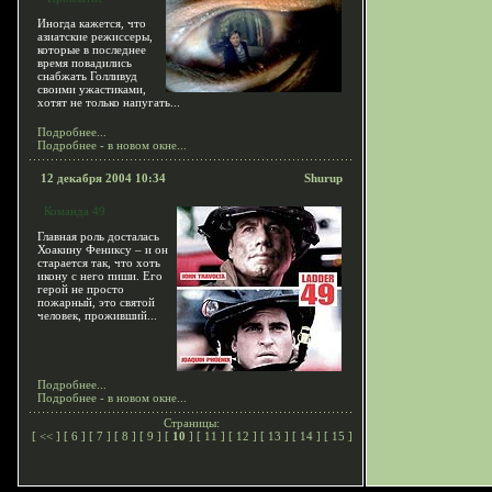
Иногда кажется, что
азиатские режиссеры,
которые в последнее
время повадились
снабжать Голливуд
своими ужастиками,
хотят не только напугать...
Подробнее...
Подробнее - в новом окне...
12 декабря 2004 10:34
Shurup
Команда 49
Главная роль досталась
Хоакину Фениксу – и он
старается так, что хоть
икону с него пиши. Его
герой не просто
пожарный, это святой
человек, проживший...
Подробнее...
Подробнее - в новом окне...
Страницы:
[
<<
] [
6
] [
7
] [
8
] [
9
] [
10
] [
11
] [
12
] [
13
] [
14
] [
15
]