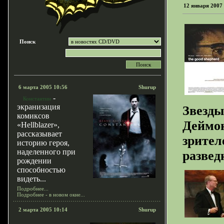
12 января 2007
Поиск
6 марта 2005 10:56
Shurup
-
Константин
экранизация
Звезды
комиксов
Деймон
«Hellblazer»,
рассказывает
зрител
историю героя,
наделенного при
развед
рождении
способностью
видеть...
Подробнее...
Подробнее - в новом окне...
2 марта 2005 10:14
Shurup