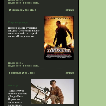
Подробнее - в новом окне...
10 февраля 2005 11:18
Shurup
Сокровище нации
Помимо азарта открытия
загадок «Сокровище нации»
вмещает в себя нехитрый
посыл «История — это.....
Подробнее...
Подробнее - в новом окне...
3 февраля 2005 14:58
Shurup
Авиатор
После сугубо
личного проекта
«Банды Нью-
Йорка» —
дорогущего
долгостроя,