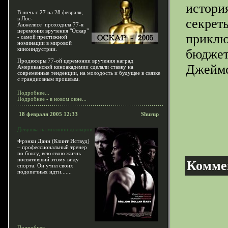
истори
В ночь с 27 на 28 февраля,
в Лос-
секреты
Анжелисе проходила 77-я
церемония вручения "Оскар"
приклю
- самой престижной
номинации в мировой
киноиндустрии.
бюджет
Продюсеры 77-ой церемонии вручения наград
Джеймс
Американской киноакадемии сделали ставку на
современные тенденции, на молодость и будущее в связке
с грандиозным прошлым.
Подробнее...
Подробнее - в новом окне...
18 февраля 2005 12:33
Shurup
Девушка на миллион долларов
Фрэнки Данн (Клинт Иствуд)
– профессиональный тренер
по боксу, всю свою жизнь
посвятивший этому виду
Комме
спорта. Он учил своих
подопечных идти.......
Подробнее...