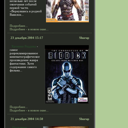
несколько лет после
окончания событий
первой части.
«Вернувшись в родной
Вавилон...
Подробнее...
Подробнее - в новом окне...
23 декабря 2004 15:17
Shurup
Хроники Риддика
-
самое
разрекламированное
кинематографическое
произведение жанра
фантастики. Хотя
содержание самого
фильма...
Подробнее...
Подробнее - в новом окне...
21 декабря 2004 14:50
Shurup
Проклятие