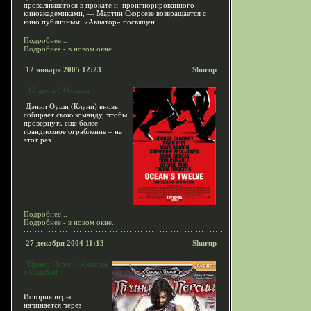
провалившегося в прокате и проигнорированного
киноакадемиками, — Мартин Скорсезе возвращается с
кино публичным. «Авиатор» посвящен...
Подробнее...
Подробнее - в новом окне...
12 января 2005 12:23
Shurup
12 друзей Оушена
Дэнни Оушн (Клуни) вновь
собирает свою команду, чтобы
провернуть еще более
грандиозное ограбление – на
этот раз...
Подробнее...
Подробнее - в новом окне...
27 декабря 2004 11:13
Shurup
Принц Персии. Схватка
с Судьбой
История игры
начинается через