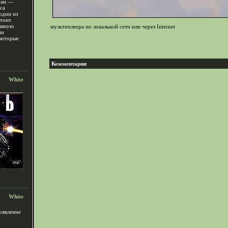
хан —
са
 один из
стоит
равную
мультиплеера по локальной сети или через Internet
ми
которые
Комментарии
White
White
оявление