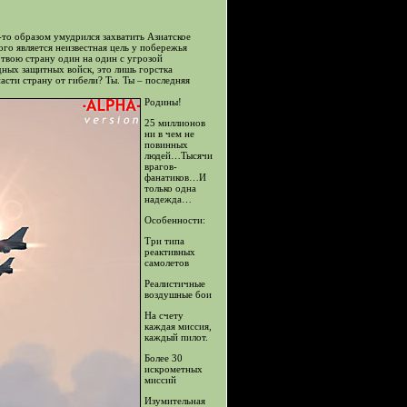
-то образом умудрился захватить Азиатское
го является неизвестная цель у побережья
 твою страну один на один с угрозой
дных защитных войск, это лишь горстка
сти страну от гибели? Ты. Ты – последняя
Родины!
25 миллионов
ни в чем не
повинных
людей…Тысячи
врагов-
фанатиков…И
только одна
надежда…
Особенности:
Три типа
реактивных
самолетов
Реалистичные
воздушные бои
На счету
каждая миссия,
каждый пилот.
Более 30
искрометных
миссий
Изумительная