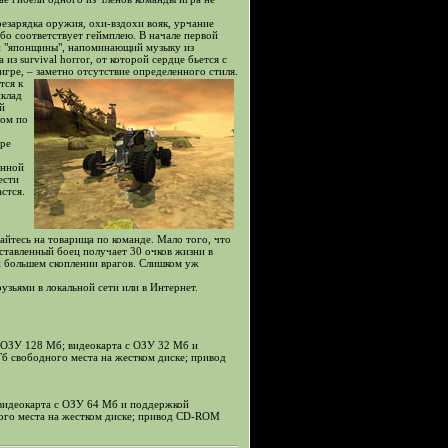
езарядка оружия, охи-вздохи вояк, урчание
або соответствует геймплею. В начале первой
ми "японщины", напоминающий музыку из
из survival horror, от которой сердце бьется с
игре, – заметно отсутствие определенного стиля.
тся к
иклад
ой
лом по
гре
енной
ести
стся.
айтесь на товарища по команде. Мало того, что
оставленный боец получает 30 очков жизни в
ри большем скоплении врагов. Слишком уж
узьями в локальной сети или в Интернет.
; ОЗУ 128 Мб; видеокарта с ОЗУ 32 Мб и
Гб свободного места на жестком диске; привод
 видеокарта с ОЗУ 64 Мб и поддержкой
дного места на жестком диске; привод CD-ROM