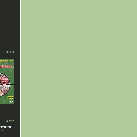
White
White
ступили
VD