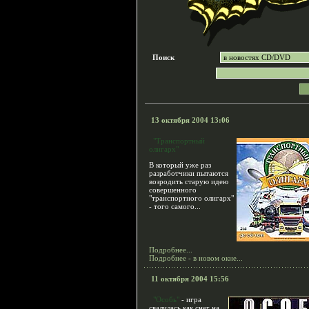
Поиск
13 октября 2004 13:06
"Транспортный
олигарх"
В который уже раз
разработчики пытаются
возродить старую идею
совершенного
"транспортного олигарх"
- того самого...
Подробнее...
Подробнее - в новом окне...
11 октября 2004 15:56
"Особь"
- игра
свалилась как снег на