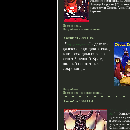
участием номинанта на Оск
Эдварда Нортона ("Красный
и лауреатки Оскара Анны Па
Картина...
Подробнее...
Подробнее - в новом окне...
6 октября 2004 11:50
"
" - далеко-
Город колдунов
далеко среди диких скал,
в непроходимых лесах
стоит Древний Храм,
полный несметных
сокровищ...
Подробнее...
Подробнее - в новом окне...
4 октября 2004 14:4
"
Kohan II: Kin
War
" - фантас
стратегия в ре
времени, прод
нашумевшей и
Kohan: Immort