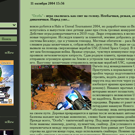
11 октября 2004 15:56
"Особь"
- игра свалилась как снег на голову. Необычная, резкая, 
динамичная. Народ уже...
вовсю рубится в Halo и Unreal Tournament 2004, но разработчики из Bra
испугались и выпустили свое детище даже при столь грозных конкурен
Действие игры разворачивается в 2610 году. Люди отправились в космо
новые территории. Исследуя планету за планетой, земляне добрались д
системы Бесалиус, где и учинили геноцид. Местные обитатели – раса B
слишком рады захватчикам и, собрав войско, дали отпор. Но люди не сд
вызвали на помощь сверхмощные корабли USC (United Space Corps). В 
лет шла беспощадная война. Вражье отродье, чувствуя неминуемое по
scRew
проявило нечеловеческую хитрость. Сдав родную планету, пришельцы 
отправили огромную армию на Землю и устроили там настоящее татар
иго. Вдогонку захватчикам отправилось несколько кораблей USC, однак
Darwin под командованием Со
Приступить к нормальному з
пройти череду подготовител
стрелять, водить джип и упр
пируэта под мостом через ущ
изобилует яркими красками (
режиму). Никаких мрачных п
которыми может похвастать
ослепляющего великолепия Un
не надейтесь. Количество по
середняка. Взрывы от ракет
петардами накануне Нового Г
обстановку лишь интерактив
на своем пути. Деревья превращаются в щепки после нескольких автома
баллоны жахают настолько живописно, словно были нарисованы дизай
Прежде всего, "Особь"– тактический шутер. Под ваше покровительство
scRew
боли знакомы: инженер, доктор, пулеметчик, снайпер. Для успешного
переключаться между персонажами. В ближнем бою равных нет Gunner'у
стрелка на другом конце горы, надо использовать снайпера. Помимо п
при себе автомат с подствольным гранатометом. Интересно, что в случ