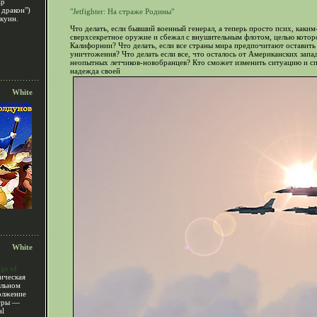
ар
 дракон")
"Jetfighter: На страже Родины"
куин.
Что делать, если бывший военный генерал, а теперь просто псих, каким
сверхсекретное оружие и сбежал с внушительным флотом, целью которо
Калифорнии? Что делать, если все страны мира предпочитают оставить
уничтожения? Что делать если все, что осталось от Американских запа
неопытных летчиков-новобранцев? Кто сможет изменить ситуацию и спа
надежда своей
White
White
gs of
тическая
альном
олжение
гры —
al