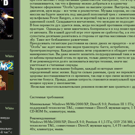
останавливается, так что к финишу можно добраться и в одиночку
Звуковое оформление "Особь"сделано на высшем уровне. Выстрелы, пер
двигателя, шум воды – все четко и реалистично. Музыка хороша, но сл
миссии вы будете зажигать под заводной попсоватый трек с элемента
мультфильма Power Rangers, а после короткой паузы в уши польется тема 
удвоенной силой. Складывается впечатление, что мелодии не подходят 
В бою перевести дух удается лишь, когда последний противник отправи
праотцам. Однажды у меня закончились боеприпасы и в ход пошел пр
от автомата. Ни в какой другой игре этот прием не сработал бы, а в эт
супостаты десятками разлетались в стороны от щелчка массивным ство
лбу. Такое вот безбашенное развлечение.
Преодолевать гигантские расстояния на своих двоих не придется – в и
"Особь" вас ждет множество видов транспорта: багги, истребители,
бронетранспортеры. Каждая машина легко управляется и обладает отм
маневренностью. Вы даже можете захватить полуразрушенный танк и в
White
из кабины прицельный огонь по врагам, только двинуться с места не уда
И не рекомендуется долго засиживаться внутри техники, иначе вас
уничтожат в считанные секунды.
Вы управляете несколькими бойцами, каждый из которых имеет
определенный запас жизни. Будучи сильно раненым, сразу же переключ
здоровье восстанавливается со временем, так еще и при смене коллеги 
качестве бонуса. Правда, данная хитрость становится неактуальной п
мощное оружие у инопланетян.
Несколько многопользовательских режимов позволят вам сразиться с др
Системные требования:
Минимальные: Windows 98/Me/2000/XP; DirectX 9.0; Pentium III 1 ГГц
поддержкой технологии T&L; совместимая с DirectX звуковая карта; 1 
White
CD-ROM 8x; клавиатура; мышь.
ливуда
Рекомендованные:
д
Windows 98/Me/2000/XP; DirectX 9.0; Pentium 4 1,5 ГГц; ОЗУ 256 Мб;
технологии T&L; совместимая с DirectX звуковая карта; 1,4 Гб свобо
инально-
40x; клавиатура; мышь.
й час" с