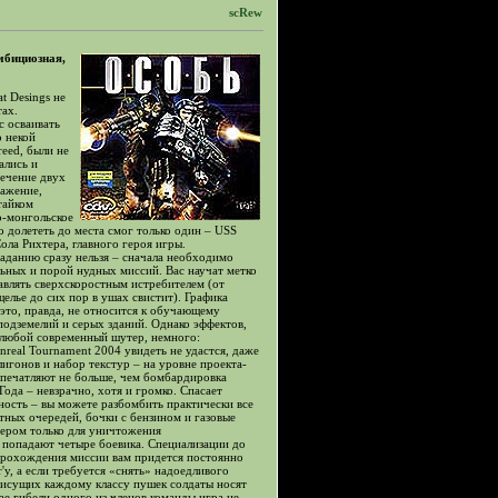
scRew
амбициозная,
t Desings не
тах.
с осваивать
о некой
reed, были не
ались и
течение двух
ражение,
тайком
о-монгольское
о долететь до места смог только один – USS
ла Рихтера, главного героя игры.
аданию сразу нельзя – сначала необходимо
ьных и порой нудных миссий. Вас научат метко
авлять сверхскоростным истребителем (от
елье до сих пор в ушах свистит). Графика
это, правда, не относится к обучающему
одземелий и серых зданий. Однако эффектов,
 любой современный шутер, немного:
real Tournament 2004 увидеть не удастся, даже
лигонов и набор текстур – на уровне проекта-
 впечатляют не больше, чем бомбардировка
ода – невзрачно, хотя и громко. Спасает
ность – вы можете разбомбить практически все
тных очередей, бочки с бензином и газовые
нером только для уничтожения
 попадают четыре боевика. Специализации до
 прохождения миссии вам придется постоянно
, а если требуется «снять» надоедливого
рисущих каждому классу пушек солдаты носят
ае гибели одного из членов команды игра не