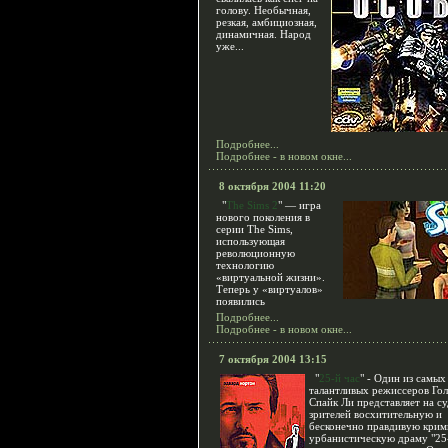
голову. Необычная,
резкая, амбициозная,
динамичная. Народ
уже...
Подробнее...
Подробнее - в новом окне...
8 октября 2004 11:20
"
The Sims 2
" — игра
нового поколения в
серии The Sims,
использующая
революционную
технологию
«виртуальной жизни».
Теперь у «виртуалов»
появились
Подробнее...
Подробнее - в новом окне...
7 октября 2004 13:15
"
25-й час
" - Один из самых
талантливых режиссеров Гол
Спайк Ли представляет на су
зрителей восхитительную и
бесконечно правдивую крим
урбанистическую драму "25-