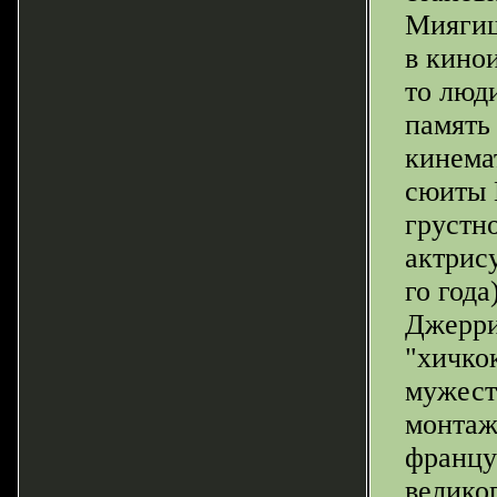
Миягиш
в кино
то люд
память
кинема
сюиты 
грустн
актрис
го год
Джерри
"хичко
мужест
монтаж
францу
велико