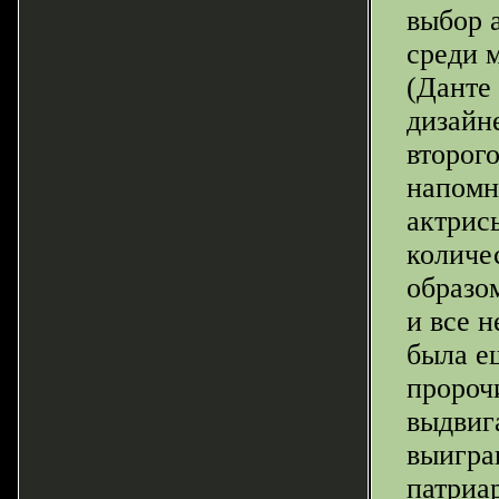
выбор 
среди 
(Данте
дизайн
второг
напомн
актрис
количе
образом
и все 
была е
пророч
выдвиг
выигра
патриар