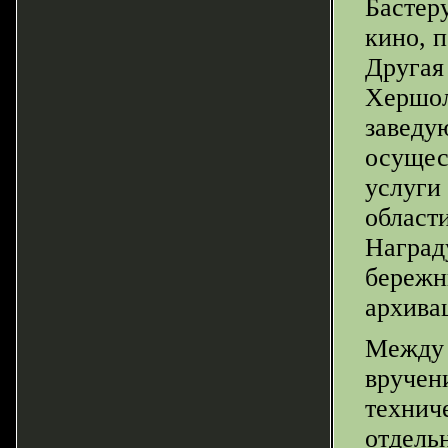
Бастер
кино, 
Другая
Хершол
заведу
осущес
услуги
област
Наград
бережн
архива
Между 
вручен
технич
отдель