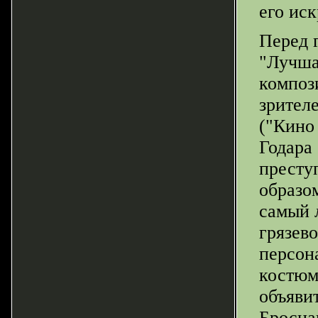
его ис
Перед 
"Лучша
композ
зрител
("Кино
Годара 
престу
образом
самый 
грязев
персон
костюм
объяви
Броснан