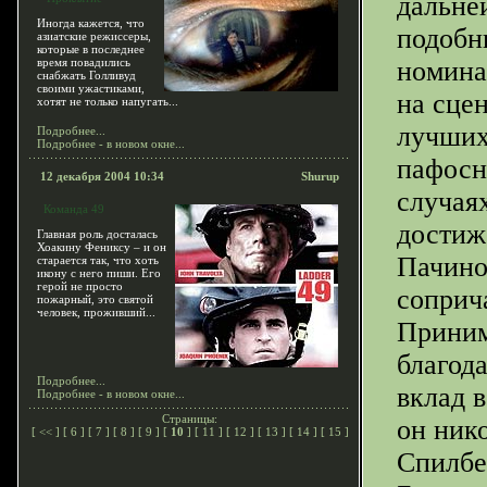
дальне
Иногда кажется, что
подобн
азиатские режиссеры,
которые в последнее
время повадились
номина
снабжать Голливуд
своими ужастиками,
на сце
хотят не только напугать...
лучших
Подробнее...
Подробнее - в новом окне...
пафосн
12 декабря 2004 10:34
Shurup
случая
Команда 49
достиж
Главная роль досталась
Хоакину Фениксу – и он
Пачино
старается так, что хоть
икону с него пиши. Его
герой не просто
соприч
пожарный, это святой
человек, проживший...
Приним
благод
Подробнее...
вклад в
Подробнее - в новом окне...
Страницы:
он нико
[
<<
] [
6
] [
7
] [
8
] [
9
] [
10
] [
11
] [
12
] [
13
] [
14
] [
15
]
Спилбе