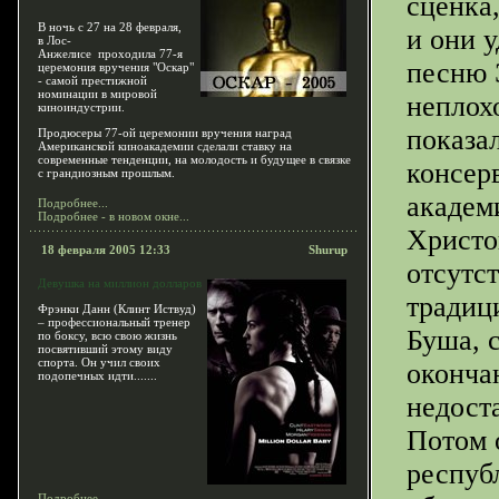
сценка
В ночь с 27 на 28 февраля,
и они 
в Лос-
Анжелисе проходила 77-я
песню 
церемония вручения "Оскар"
- самой престижной
номинации в мировой
неплох
киноиндустрии.
показа
Продюсеры 77-ой церемонии вручения наград
Американской киноакадемии сделали ставку на
современные тенденции, на молодость и будущее в связке
консер
с грандиозным прошлым.
академ
Подробнее...
Подробнее - в новом окне...
Христов
18 февраля 2005 12:33
Shurup
отсутст
Девушка на миллион долларов
традиц
Фрэнки Данн (Клинт Иствуд)
– профессиональный тренер
Буша, с
по боксу, всю свою жизнь
посвятивший этому виду
спорта. Он учил своих
оконча
подопечных идти.......
недоста
Потом 
республ
Подробнее...