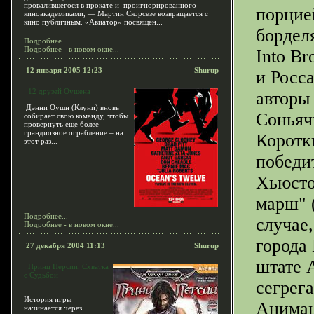
провалившегося в прокате и проигнорированного
порцие
киноакадемиками, — Мартин Скорсезе возвращается с
кино публичным. «Авиатор» посвящен...
бордел
Подробнее...
Подробнее - в новом окне...
Into Br
12 января 2005 12:23
Shurup
и Росса
12 друзей Оушена
авторы
Дэнни Оушн (Клуни) вновь
Соньяч
собирает свою команду, чтобы
провернуть еще более
грандиозное ограбление – на
Коротк
этот раз...
победи
Хьюсто
марш" (
Подробнее...
случае,
Подробнее - в новом окне...
города
27 декабря 2004 11:13
Shurup
штате 
Принц Персии. Схватка
с Судьбой
сегрег
История игры
Анимац
начинается через