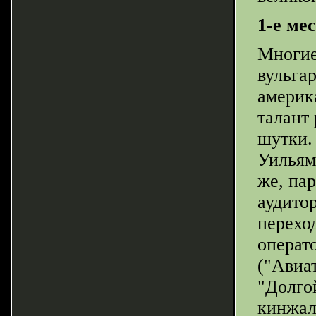
1-е ме
Многие
вульга
америк
талант
шутки.
Уильям
же, па
аудито
перехо
операт
("Авиа
"Долго
кинжал