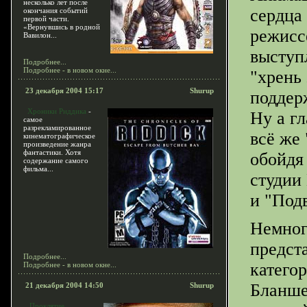
несколько лет после
сердца 
окончания событий
первой части.
«Вернувшись в родной
режисс
Вавилон...
выступ
Подробнее...
Подробнее - в новом окне...
"хрень 
23 декабря 2004 15:17
Shurup
поддер
Хроники Риддика
-
Ну а г
самое
разрекламированное
всё же 
кинематографическое
произведение жанра
фантастики. Хотя
обойдя
содержание самого
фильма...
студии
и "Под
Немног
предст
Подробнее...
катего
Подробнее - в новом окне...
Бланше
21 декабря 2004 14:50
Shurup
Проклятие