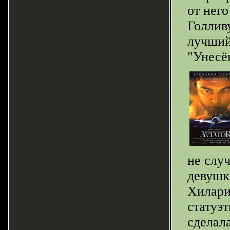
от него
Голлив
лучший 
"Унесё
не слу
девушки
Хилари
статуэт
сделал