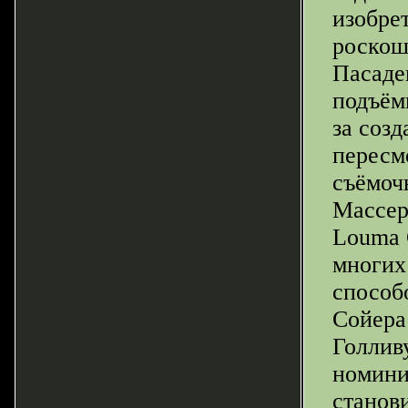
изобре
роскошн
Пасаде
подъём
за созд
пересм
съёмоч
Массер
Louma 
многих
способ
Сойера 
Голливу
номини
станов