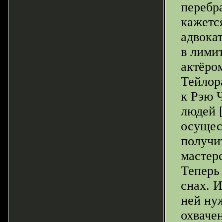
перебр
кажется
адвокат
в лими
актёро
Тейлор
к Рэю 
людей 
осущес
получит
мастер
Теперь 
снах. И
ней ну
охваче