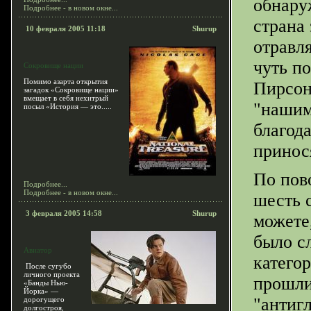
обнару
Подробнее - в новом окне...
страна 
10 февраля 2005 11:18
Shurup
отравл
чуть п
Сокровище нации
Помимо азарта открытия
Пирсон
загадок «Сокровище нации»
вмещает в себя нехитрый
"нашим
посыл «История — это.....
благод
принос
По пов
Подробнее...
Подробнее - в новом окне...
шесть 
3 февраля 2005 14:58
Shurup
можете,
было с
Авиатор
катего
После сугубо
личного проекта
прошли
«Банды Нью-
Йорка» —
"антиг
дорогущего
долгостроя,