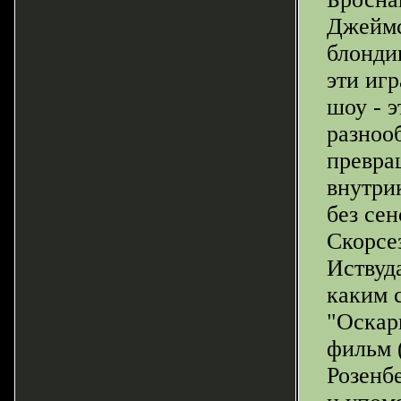
Джеймс
блонди
эти иг
шоу - 
разноо
превра
внутри
без се
Скорсе
Иствуда
каким 
"Оскар
фильм 
Розенб