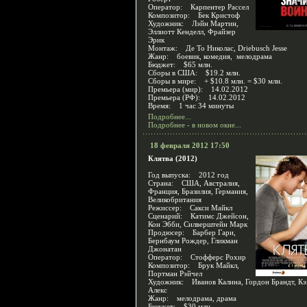
Оператор: Карпентер Рассел
Композитор: Бек Кристоф
Художник: Лэйн Мартин,
Эллиотт Кенделл, Фрайзер
Эрик
Монтаж: Де То Николас, Driebusch Jesse
Жанр: боевик, комедия, мелодрама
Бюджет: $65 млн.
Сборы в США: $19.2 млн.
Сборы в мире: + $10.8 млн. = $30 млн.
Премьера (мир): 14.02.2012
Премьера (РФ): 14.02.2012
Время: 1 час 34 минуты
Подробнее...
Подробнее - в новом окне...
18 февраля 2012 17:50
Клятва (2012)
Год выпуска: 2012 год
Страна: США, Австралия,
Франция, Бразилия, Германия,
Великобритания
Режиссер: Сакси Майкл
Сценарий: Катимс Джейсон,
Кон Эбби, Силверштейн Марк
Продюсер: Барбер Гари,
Бернбаум Рождер, Гликман
Джонатан
Оператор: Стофферс Рохир
Композитор: Брук Майкл,
Портман Рэйчел
Художник: Иванов Калина, Гордон Брандт, Кэ
Алекс
Жанр: мелодрама, драма
Бюджет: $30 млн.