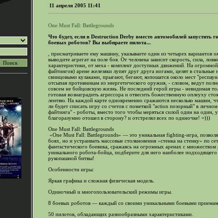
11 апреля 2005 11:41
One Must Fall: Battlegrounds
Что будет, если в Destruction Derby вместо автомобилей запустить г
боевых роботов? Вы выбираете пилота...
, присматриваете ему машину, указываете один из четырех вариантов о
выводите агрегат на поле боя. От человека зависит скорость, сила, ловк
характеристики, от меха - комплект доступных движений. На огромной
файтингов) арене железяки лупят друг друга ногами, целят в стальные 
свинцовыми кулаками, прыгают, бегают, копошатся около мест "респаун
отсыпая противникам из энергетического оружия, - словом, ведут пол
совсем не бойцовскую жизнь. Не последний герой игры - невидимая тол
готовая вознаградить агрессора и отвесить божественную оплеуху сто
лентяю. На каждой карте одновременно сражаются несколько машин, чт
ли будет списать игру со счетов с пометкой "action позорный" в лично
файтинга" - роботы, вместо того чтобы меряться силой один на один, у
благоразумно отошел в сторону? и отстрелял всех по одиночке! =)))
One Must Fall: Battlegrounds
«One Must Fall: Battlegrounds» — это уникальная fighting-игра, позвол
боях, но и устраивать массовые столкновения «стенка на стенку» по с
фантастического боевика, сражаясь на огромных аренах с множеством
уникального робота-бойца, подберите для него наиболее подходящего 
рукопашной битвы!
Особенности игры:
Яркая графика и сложная физическая модель.
Одиночный и многопользовательский режимы игры.
8 боевых роботов — каждый со своими уникальными боевыми приемам
50 пилотов, обладающих разнообразными характеристиками.