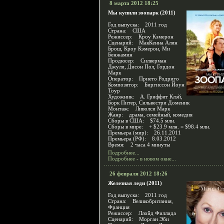
8 марта 2012 18:25
Мы купили зоопарк (2011)
Год выпуска: 2011 год
Страна: США
Режиссер: Кроу Кэмерон
Сценарий: МакКенна Алин
Брош, Кроу Кэмерон, Ми
Бенжамин
Продюсер: Силверман
Джули, Дисон Пол, Гордон
Марк
Оператор: Прието Родриго
Композитор: Биргиссон Йоун
Тоур
Художник: А. Гриффит Клэй,
Борк Питер, Сильвестри Доменик
Монтаж: Ливолси Марк
Жанр: драма, семейный, комедия
Сборы в США: $74.5 млн.
Сборы в мире: + $23.9 млн. = $98.4 млн.
Премьера (мир): 26.11.2011
Премьера (РФ): 8.03.2012
Время: 2 часа 4 минуты
Подробнее...
Подробнее - в новом окне...
26 февраля 2012 18:26
Железная леди (2011)
Год выпуска: 2011 год
Страна: Великобритания,
Франция
Режиссер: Ллойд Филлида
Сценарий: Морган Эби