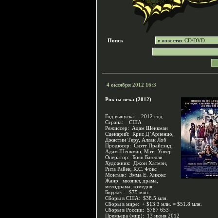
Поиск
4 октября 2012 16:3
Рок на века (2012)
Год выпуска: 2012 год
Страна: США
Режиссер: Адам Шенкман
Сценарий: Крис Д’Ариенцо,
Джастин Теру, Аллан Лоб
Продюсер: Скотт Прайсэнд,
Адам Шенкман, Мэтт Уивер
Оператор: Боян Базелли
Художник: Джон Хатмэн,
Рита Райек, К.С. Фокс
Монтаж: Эмма Е. Хикокс
Жанр: мюзикл, драма,
мелодрама, комедия
Бюджет: $75 млн.
Сборы в США: $38.5 млн.
Сборы в мире: + $13.3 млн. = $51.8 млн.
Сборы в России: $787 653
Премьера (мир): 13 июня 2012