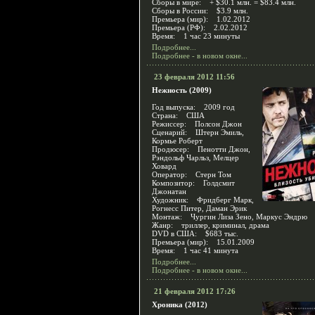
Сборы в мире: + $30.1 млн. = $83.4 млн.
Сборы в России: $3.9 млн.
Премьера (мир): 1.02.2012
Премьера (РФ): 2.02.2012
Время: 1 час 23 минуты
Подробнее...
Подробнее - в новом окне...
23 февраля 2012 11:56
Нежность (2009)
Год выпуска: 2009 год
Страна: США
Режиссер: Полсон Джон
Сценарий: Штерн Эмиль,
Кормье Роберт
Продюсер: Пенотти Джон,
Рэндольф Чарльз, Мелцер
Ховард
Оператор: Стерн Том
Композитор: Голдсмит
Джонатан
Художник: Фридберг Марк,
Рогнесс Питер, Даман Эрик
Монтаж: Чургин Лиза Зено, Маркус Эндрю
Жанр: триллер, криминал, драма
DVD в США: $683 тыс.
Премьера (мир): 15.01.2009
Время: 1 час 41 минута
Подробнее...
Подробнее - в новом окне...
21 февраля 2012 17:26
Хроника (2012)