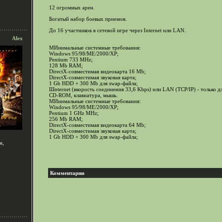
12 огромных арен.
Богатый набор боевых приемов.
До 16 участников в сетевой игре через Internet или LAN.
Alex
МИнимальные системные требования:
Windows 95/98/ME/2000/XP;
Pentium 733 МHz;
128 Мb RAM;
DirectX-совместимая видеокарта 16 Мb;
DirectX-совместимая звуковая карта;
1 Gb HDD + 300 Мb для swap-файла;
Шnternet (вкорость соединения 33,6 Kbps) или LAN (TCP/IP) - только 
CD-ROM, клавиатура, мышь.
МИнимальные системные требования:
Windows 95/98/ME/2000/XP;
Pentium 1 GHz МHz;
256 Мb RAM;
DirectX-совместимая видеокарта 64 Мb;
DirectX-совместимая звуковая карта;
1 Gb HDD + 300 Мb для swap-файла;
н,
Комментарии