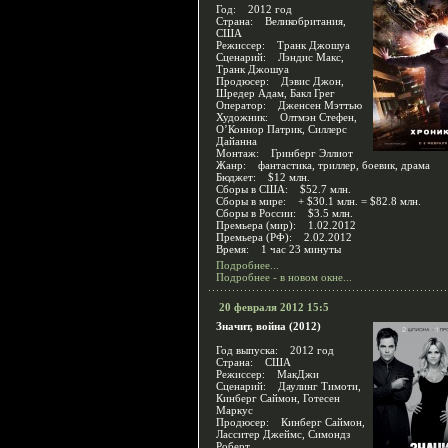
Год: 2012 год
Страна: Великобритания,
США
Режиссер: Транк Джошуа
Сценарий: Лэндис Макс,
Транк Джошуа
Продюсер: Дэвис Джон,
Шредер Адам, Бакл Грег
Оператор: Дженсен Мэттью
Художник: Олтмэн Стефен,
О’Коннор Патрик, Силлерс
Дайанна
Монтаж: Гринберг Эллиот
Жанр: фантастика, триллер, боевик, драма
Бюджет: $12 млн.
Сборы в США: $52.7 млн.
Сборы в мире: + $30.1 млн. = $82.8 млн.
Сборы в России: $3.5 млн.
Премьера (мир): 1.02.2012
Премьера (РФ): 2.02.2012
Время: 1 час 23 минуты
Подробнее...
Подробнее - в новом окне...
20 февраля 2012 15:5
Значит, война (2012)
Год выпуска: 2012 год
Страна: США
Режиссер: МакДжи
Сценарий: Даулинг Тимоти,
Кинберг Саймон, Готесен
Маркус
Продюсер: Кинберг Саймон,
Ласситер Джеймс, Симондз
Роберт