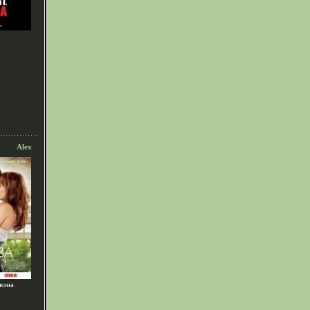
Alex
вэна