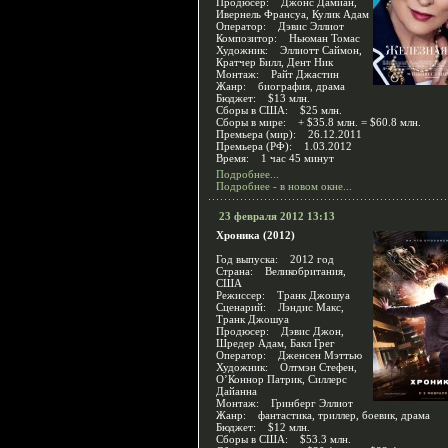
Продюсер: Джонс Дамиан,
Ивернель Франсуа, Кулик Адам
Оператор: Дэвис Эллиот
Композитор: Ньюман Томас
Художник: Эллиотт Саймон,
Кратчер Билл, Дент Ник
Монтаж: Райт Джастин
Жанр: биография, драма
Бюджет: $13 млн.
Сборы в США: $25 млн.
Сборы в мире: + $35.8 млн. = $60.8 млн.
Премьера (мир): 26.12.2011
Премьера (РФ): 1.03.2012
Время: 1 час 45 минут
Подробнее...
Подробнее - в новом окне...
23 февраля 2012 13:13
Хроника (2012)
Год выпуска: 2012 год
Страна: Великобритания,
США
Режиссер: Транк Джошуа
Сценарий: Лэндис Макс,
Транк Джошуа
Продюсер: Дэвис Джон,
Шредер Адам, Бакл Грег
Оператор: Дженсен Мэттью
Художник: Олтмэн Стефен,
О’Коннор Патрик, Силлерс
Дайанна
Монтаж: Гринберг Эллиот
Жанр: фантастика, триллер, боевик, драма
Бюджет: $12 млн.
Сборы в США: $53.3 млн.