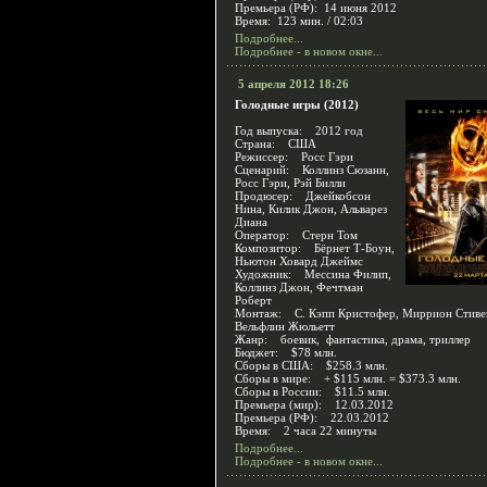
Премьера (РФ): 14 июня 2012
Время: 123 мин. / 02:03
Подробнее...
Подробнее - в новом окне...
5 апреля 2012 18:26
Голодные игры (2012)
Год выпуска: 2012 год
Страна: США
Режиссер: Росс Гэри
Сценарий: Коллинз Сюзанн,
Росс Гэри, Рэй Билли
Продюсер: Джейкобсон
Нина, Килик Джон, Альварез
Диана
Оператор: Стерн Том
Композитор: Бёрнет Т-Боун,
Ньютон Ховард Джеймс
Художник: Мессина Филип,
Коллинз Джон, Фечтман
Роберт
Монтаж: С. Кэпп Кристофер, Миррион Стиве
Вельфлин Жюльетт
Жанр: боевик, фантастика, драма, триллер
Бюджет: $78 млн.
Сборы в США: $258.3 млн.
Сборы в мире: + $115 млн. = $373.3 млн.
Сборы в России: $11.5 млн.
Премьера (мир): 12.03.2012
Премьера (РФ): 22.03.2012
Время: 2 часа 22 минуты
Подробнее...
Подробнее - в новом окне...