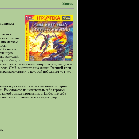
Shurup
игантских
краски и
ость и прочие
 (по меркам
носы
а" бонусов,
ноценную,
па зрителей,
ящему без дела
о автоматически ставит вопрос о том, не лучше
м деле. OMF действительно лишен "великой идеи
страивают свалку, в которой побеждает тот, кто
яющая игрокам состязаться не только в парных
ети. Вы сможете почувствовать себя героями
 разнообразных противников. Выберите себе
пилота и отправляйтесь в самую гущу
и.