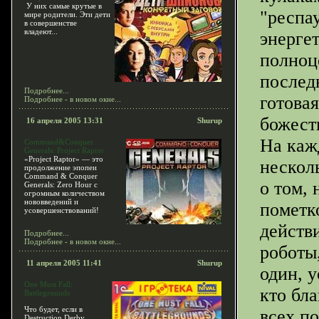
У них самые крутые в
"респа
мире родители. Эти дети
в совершенстве
владеют...
энергет
полноц
послед
Подробнее...
готовая
Подробнее - в новом окне...
божест
16 апреля 2005 13:31
Shurup
На каж
Command&Conquer.
Generals: Project Raptor
«Project Raptor» — это
нескол
продолжение эпопеи
Command & Conquer
о том, 
Generals: Zero Hour с
огромным количеством
нововведений и
пометк
усовершенствований!
действ
Подробнее...
Подробнее - в новом окне...
роботы
11 апреля 2005 11:41
Shurup
один, у
One Must Fall:
кто бл
Battlegrounds
Что будет, если в
всех по
Destruction Derby