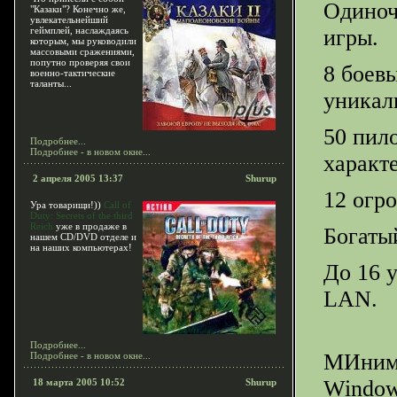
Одиноч
"Казаки"? Конечно же,
увлекательнейший
геймплей, наслаждаясь
игры.
которым, мы руководили
массовыми сражениями,
попутно проверяя свои
8 боев
военно-тактические
таланты...
уникал
50 пил
Подробнее...
Подробнее - в новом окне...
характ
2 апреля 2005 13:37
Shurup
12 огр
Ура товарищи!))
Call of
Duty: Secrets of the third
Reich
уже в продаже в
Богаты
нашем CD/DVD отделе и
на наших компьютерах!
До 16 у
LAN.
Подробнее...
МИнима
Подробнее - в новом окне...
Window
18 марта 2005 10:52
Shurup