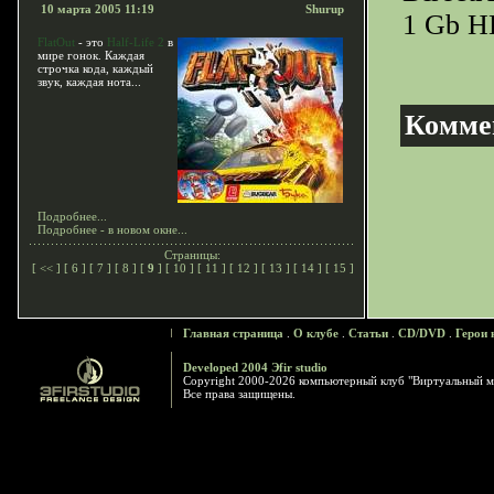
10 марта 2005 11:19
Shurup
1 Gb H
FlatOut
- это
Half-Life 2
в
мире гонок. Каждая
строчка кода, каждый
звук, каждая нота...
Комме
Подробнее...
Подробнее - в новом окне...
Страницы:
[
<<
] [
6
] [
7
] [
8
] [
9
] [
10
] [
11
] [
12
] [
13
] [
14
] [
15
]
Главная страница
.
О клубе
.
Статьи
.
CD/DVD
.
Герои 
Developed 2004 Эfir studio
Copyright 2000-2026 компьютерный клуб "Виртуальный м
Все права защищены.