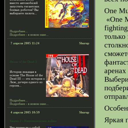
вместо автомобилей
запустить гигантских
One Mus
боевых роботов? Вы
выбираете пилота...
«One Mu
fightin
Подробнее...
только 
Подробнее - в новом окне...
столкн
7 апреля 2005 11:24
Shurup
сможет
фантас
House of the Dead 3
аренах
История лежащая в
основе The House of the
Выбери
Dead III — это история о
Лизе, дочери одного из
героев...
подбер
отправ
Подробнее...
Подробнее - в новом окне...
Особен
4 апреля 2005 10:59
Shurup
Яркая 
Казаки 2 - Наполеоновские войны
Что принесли с собой