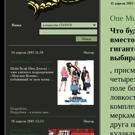
11 апреля 2005 
One Mus
Поиск
Что буд
вместо
гигант
24 апреля 2005 11:59
Shurup
выбира
Лысый Нянька: Спецзадание
, прис
Шейн Вулф (Вин Дизель) –
член элитного подразделения
«Морские Котики»,
четыре
побывавший за свою жизнь ...
поле бо
ловкост
компле
Подробнее...
Подробнее - в новом окне...
меркам
18 апреля 2005 13:53
Shurup
друга 
Дети шпионов.
кулака
Конфетный заговор