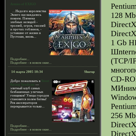
Pentiu
Armies of EXIGO
…Недолго королевства
128 М
Экзиго наслаждались
покоем. Племена
злобных нелюдей -
Direct
троллей, огров, гноллей
и прочих гоблинов, -
DirectX
уставшие от жизни в
Пустоши, вновь...
1 Gb H
Шntern
(TCP/IP
Подробнее...
Подробнее - в новом окне...
многоп
14 марта 2005 10:34
Shurup
CD-ROM
Добро пожаловать в
Street
Racing Syndicate
—
МИнима
элитный клуб самых
безбашенных уличных
Window
гонщиков! Улицы городов
становятся полем битвы!
Рев акселераторов
Pentiu
перекрывается только...
256 М
Direct
Подробнее...
Подробнее - в новом окне...
DirectX