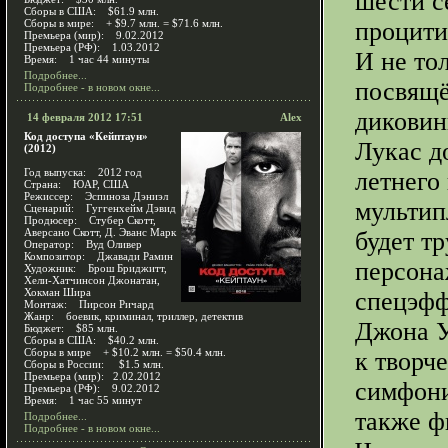
шести с
Сборы в США: $61.9 млн.
Сборы в мире: + $9.7 млн. = $71.6 млн.
процити
Премьера (мир): 9.02.2012
Премьера (РФ): 1.03.2012
И не то
Время: 1 час 44 минуты
Подробнее...
посвящё
Подробнее - в новом окне...
диковин
14 февраля 2012 17:51
Alex
Код доступа «Кейптаун»
Лукас до
(2012)
Год выпуска: 2012 год
летнего
Страна: ЮАР, США
Режиссер: Эспиноза Дэниэл
мультип
Сценарий: Гуггенхейм Дэвид
Продюсер: Стубер Скотт,
Аверсано Скотт, Д. Эванс Марк
будет т
Оператор: Вуд Оливер
Композитор: Джавади Рамин
персона
Художник: Брош Бриджитт,
Хели-Хатчинсон Джонатан,
Хокман Шира
спецэфф
Монтаж: Пирсон Ричард
Жанр: боевик, криминал, триллер, детектив
Джона У
Бюджет: $85 млн.
Сборы в США: $40.2 млн.
Сборы в мире + $10.2 млн. = $50.4 млн.
к творч
Сборы в России: $1.5 млн.
Премьера (мир): 2.02.2012
симфонич
Премьера (РФ): 9.02.2012
Время: 1 час 55 минут
также ф
Подробнее...
Подробнее - в новом окне...