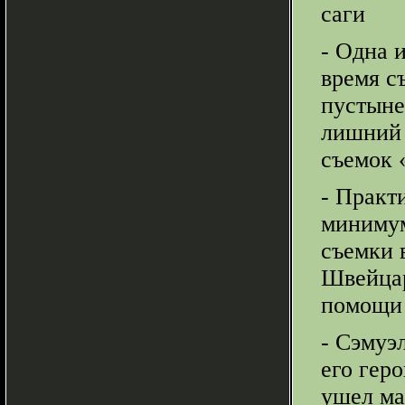
саги
- Одна и
время с
пустыне
лишний 
съемок 
- Практ
минимум
съемки 
Швейцар
помощи 
- Сэмуэ
его гер
ушел ма