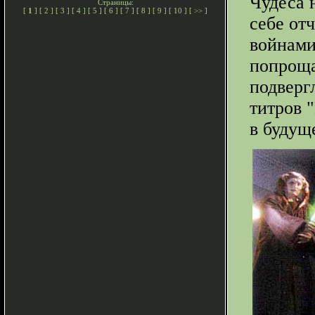
Чудеса 
Страницы:
[
1
] [
2
] [
3
] [
4
] [
5
] [
6
] [
7
] [
8
] [
9
] [
10
] [
>>
]
себе от
войнами
попроща
подверг
титров 
в будущ