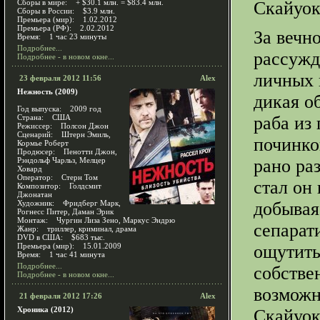
Сборы в мире: + $30.1 млн. = $83.4 млн.
Скайуок
Сборы в России: $3.9 млн.
Премьера (мир): 1.02.2012
Премьера (РФ): 2.02.2012
За вечн
Время: 1 час 23 минуты
Подробнее...
рассужд
Подробнее - в новом окне...
личных 
23 февраля 2012 11:56
Alex
Нежность (2009)
дикая о
Год выпуска: 2009 год
Страна: США
раба из
Режиссер: Полсон Джон
Сценарий: Штерн Эмиль,
починко
Кормье Роберт
Продюсер: Пенотти Джон,
Рэндольф Чарльз, Мелцер
рано ра
Ховард
Оператор: Стерн Том
стал он
Композитор: Голдсмит
Джонатан
Художник: Фридберг Марк,
добывая
Рогнесс Питер, Даман Эрик
Монтаж: Чургин Лиза Зено, Маркус Эндрю
сепарат
Жанр: триллер, криминал, драма
DVD в США: $683 тыс.
Премьера (мир): 15.01.2009
ощутить
Время: 1 час 41 минута
Подробнее...
собстве
Подробнее - в новом окне...
возможн
21 февраля 2012 17:26
Alex
Хроника (2012)
Скайуок