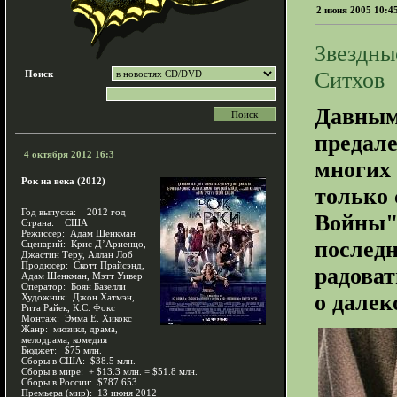
2 июня 2005 10:4
Звездны
Ситхов
Поиск
Давным-
предале
4 октября 2012 16:3
многих
Рок на века (2012)
только 
Год выпуска: 2012 год
Войны".
Страна: США
Режиссер: Адам Шенкман
последн
Сценарий: Крис Д’Ариенцо,
Джастин Теру, Аллан Лоб
Продюсер: Скотт Прайсэнд,
радоват
Адам Шенкман, Мэтт Уивер
Оператор: Боян Базелли
о далек
Художник: Джон Хатмэн,
Рита Райек, К.С. Фокс
Монтаж: Эмма Е. Хикокс
Жанр: мюзикл, драма,
мелодрама, комедия
Бюджет: $75 млн.
Сборы в США: $38.5 млн.
Сборы в мире: + $13.3 млн. = $51.8 млн.
Сборы в России: $787 653
Премьера (мир): 13 июня 2012