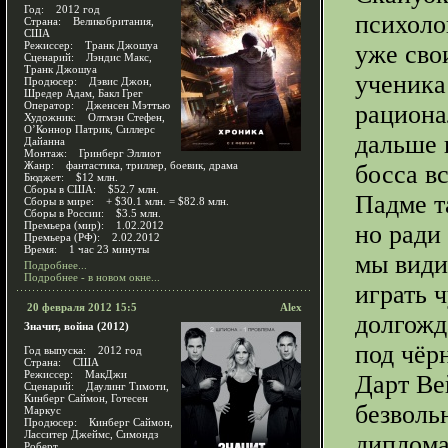
Год: 2012 год
психоло
Страна: Великобритания,
США
Режиссер: Транк Джошуа
уже сво
Сценарий: Лэндис Макс,
Транк Джошуа
ученика
Продюсер: Дэвис Джон,
Шредер Адам, Бакл Грег
Оператор: Дженсен Мэттью
рациона
Художник: Олтмэн Стефен,
О’Коннор Патрик, Силлерс
дальше 
Дайанна
Монтаж: Гринберг Эллиот
Жанр: фантастика, триллер, боевик, драма
босса в
Бюджет: $12 млн.
Сборы в США: $52.7 млн.
Падме т
Сборы в мире: + $30.1 млн. = $82.8 млн.
Сборы в России: $3.5 млн.
Премьера (мир): 1.02.2012
но ради
Премьера (РФ): 2.02.2012
Время: 1 час 23 минуты
мы види
Подробнее...
Подробнее - в новом окне...
играть 
20 февраля 2012 15:5
Alex
долгожд
Значит, война (2012)
под чёр
Год выпуска: 2012 год
Страна: США
Режиссер: МакДжи
Дарт Ве
Сценарий: Даулинг Тимоти,
Кинберг Саймон, Готесен
безволь
Маркус
Продюсер: Кинберг Саймон,
Ласситер Джеймс, Симондз
диплома
Роберт