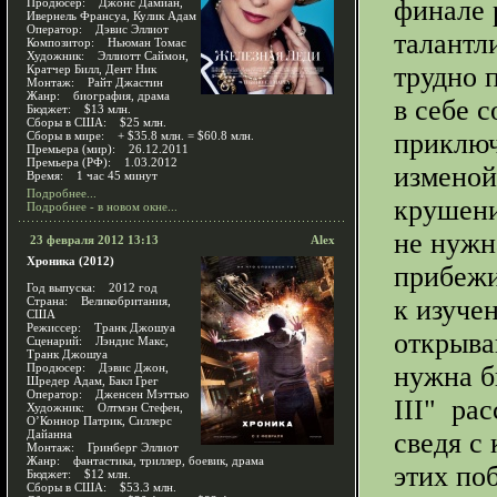
финале 
Продюсер: Джонс Дамиан,
Ивернель Франсуа, Кулик Адам
Оператор: Дэвис Эллиот
талантл
Композитор: Ньюман Томас
Художник: Эллиотт Саймон,
трудно п
Кратчер Билл, Дент Ник
Монтаж: Райт Джастин
Жанр: биография, драма
в себе 
Бюджет: $13 млн.
Сборы в США: $25 млн.
приключ
Сборы в мире: + $35.8 млн. = $60.8 млн.
Премьера (мир): 26.12.2011
Премьера (РФ): 1.03.2012
изменой
Время: 1 час 45 минут
Подробнее...
крушени
Подробнее - в новом окне...
не нужн
23 февраля 2012 13:13
Alex
Хроника (2012)
прибежи
Год выпуска: 2012 год
Страна: Великобритания,
к изуче
США
Режиссер: Транк Джошуа
открыва
Сценарий: Лэндис Макс,
Транк Джошуа
Продюсер: Дэвис Джон,
нужна б
Шредер Адам, Бакл Грег
Оператор: Дженсен Мэттью
III" рас
Художник: Олтмэн Стефен,
О’Коннор Патрик, Силлерс
Дайанна
сведя с
Монтаж: Гринберг Эллиот
Жанр: фантастика, триллер, боевик, драма
этих по
Бюджет: $12 млн.
Сборы в США: $53.3 млн.