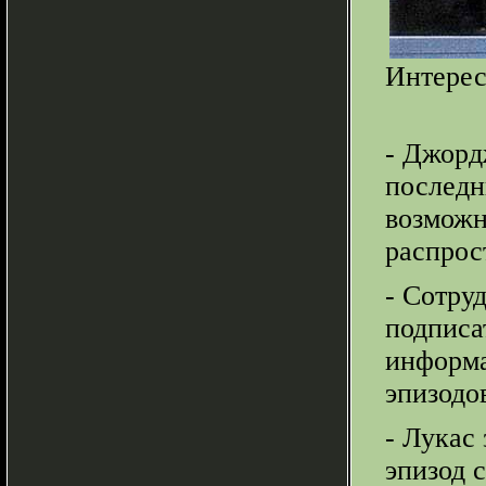
Интерес
- Джорд
последн
возможн
распрос
- Сотру
подписа
информа
эпизодо
- Лукас 
эпизод 