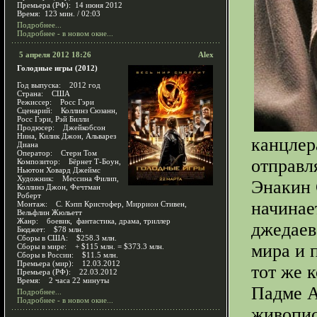
Премьера (РФ): 14 июня 2012
Время: 123 мин. / 02:03
Подробнее...
Подробнее - в новом окне...
5 апреля 2012 18:26
Alex
Голодные игры (2012)
Год выпуска: 2012 год
Страна: США
Режиссер: Росс Гэри
Сценарий: Коллинз Сюзанн,
Росс Гэри, Рэй Билли
Продюсер: Джейкобсон
Нина, Килик Джон, Альварез
канцлер
Диана
Оператор: Стерн Том
отправл
Композитор: Бёрнет Т-Боун,
Ньютон Ховард Джеймс
Художник: Мессина Филип,
Энакин 
Коллинз Джон, Фечтман
Роберт
начинае
Монтаж: С. Кэпп Кристофер, Миррион Стивен,
Вельфлин Жюльетт
Жанр: боевик, фантастика, драма, триллер
джедаев
Бюджет: $78 млн.
Сборы в США: $258.3 млн.
мира и 
Сборы в мире: + $115 млн. = $373.3 млн.
Сборы в России: $11.5 млн.
Премьера (мир): 12.03.2012
тот же 
Премьера (РФ): 22.03.2012
Время: 2 часа 22 минуты
Падме А
Подробнее...
Подробнее - в новом окне...
живопис