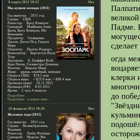
8 марта 2012 18:25
Alex
Палпати
Мы купили зоопарк (2011)
великой
Год выпуска: 2011 год
Страна: США
Режиссер: Кроу Кэмерон
Падме. 
Сценарий: МакКенна Алин
Брош, Кроу Кэмерон, Ми
могущес
Бенжамин
Продюсер: Силверман
Джули, Дисон Пол, Гордон
сделает 
Марк
Оператор: Прието Родриго
Композитор: Биргиссон Йоун
огда ме
Тоур
Художник: А. Гриффит Клэй,
Борк Питер, Сильвестри Доменик
воцаряе
Монтаж: Ливолси Марк
Жанр: драма, семейный, комедия
клерки 
Сборы в США: $74.5 млн.
Сборы в мире: + $23.9 млн. = $98.4 млн.
Премьера (мир): 26.11.2011
многочи
Премьера (РФ): 8.03.2012
Время: 2 часа 4 минуты
до побед
Подробнее...
Подробнее - в новом окне...
"Звёздн
26 февраля 2012 18:26
Alex
кульмин
Железная леди (2011)
подошёл
Год выпуска: 2011 год
Страна: Великобритания,
Франция
осторож
Режиссер: Ллойд Филлида
Сценарий: Морган Эби