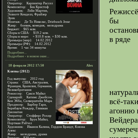
Оператор: Карпентер Рассел
Композитор: Бек Кристоф
Режиссё
Художник: Лэйн Мартин,
Эллиотт Кенделл, Фрайзер
Эрик
бы
Монтаж: Де То Николас, Driebusch Jesse
Жанр: боевик, комедия, мелодрама
останов
Бюджет: $65 млн.
Сборы в США: $19.2 млн.
Сборы в мире: + $10.8 млн. = $30 млн.
в ряде
Премьера (мир): 14.02.2012
Премьера (РФ): 14.02.2012
Время: 1 час 34 минуты
Подробнее...
Подробнее - в новом окне...
18 февраля 2012 17:50
Alex
Клятва (2012)
Год выпуска: 2012 год
Страна: США, Австралия,
Франция, Бразилия, Германия,
Великобритания
натурал
Режиссер: Сакси Майкл
Сценарий: Катимс Джейсон,
всё-так
Кон Эбби, Силверштейн Марк
Продюсер: Барбер Гари,
Бернбаум Рождер, Гликман
агонию 
Джонатан
Оператор: Стофферс Рохир
Вейдера
Композитор: Брук Майкл,
Портман Рэйчел
Художник: Иванов Калина, Гордон Брандт, Кэвэна
сумереч
Алекс
Жанр: мелодрама, драма
Бюджет: $30 млн.