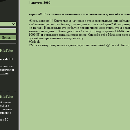
4 августа 2002
хороша!!! Как только я начинаю в этом сомневаться, она обязательн
Жизнь хороша!!! Как только я начинаю в этом сомневаться, она обязате
в обычном цветке, тем более, что видишь его каждый день? Я, например
не ткнули. И настолько это событие переполнило мою душу, что я реши
живем и не видим... Живет девчонка 17 лет от роду и делает САМА так
1000!!!) и открывает глаза на прекрасное. Спасибо тебе Miridis за пре
достойное применение своему таланту.
Warlock
P.S. Всех кому понравились фотографии пишите miridis@ukr.net. Автор
K!u1Vert
craft III
льшинство
рактически
т и не
K!u1Vert
й сцене
орьбы с
ственное
вместе с
сок 50