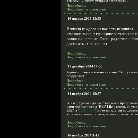
девизом: «Давайте устроим беспредел!».
Подробнее...
Подробнее - в новом окне...
10 января 2005 13:55
В жизни каждого из нас есть вершины ..
или маленькие, в принципе значения не и
важно их наличие. Очень радостно и пол
достигать этих вершин.
Подробнее...
Подробнее - в новом окне...
31 декабря 2004 14:56
Администрация магазина - салона "Виртуальн
поздравляет....
Подробнее...
Подробнее - в новом окне...
24 ноября 2004 15:27
Вот и добралось до нас ожидаемое продолжен
нами любимой игры "
Half-Life
", теперь он уже 
Life
", а "
Half-Life 2
" и это ни мод, ни продолже
это совсем новая, более красивая и реалистична
Подробнее...
Подробнее - в новом окне...
16 ноября 2004 9:45