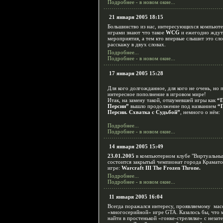
Подробнее - в новом окне...
21 января 2005 18:15
Большинство из нас, интересующихся компьют
играми знают что такое
WCG
и ежегодно ждут
мероприятия, а тем кто впервые слышит это сло
расскажу в двух словах.
Подробнее...
Подробнее - в новом окне...
17 января 2005 15:28
Для кого долгожданное, для кого не очень, но 
интересное пополнение в игровом мире!
Итак, на замену такой, отшумевшей игры как
“
Персии”
вышло продолжение под названием
“
Персии. Схватка с Судьбой”
, немного о нём:
Подробнее...
Подробнее - в новом окне...
14 января 2005 15:49
23.01.2005
в компьютерном клубе "Виртуальн
состоится закрытый чемпионат города Крамато
игре:
Warcraft III The Frozen Throne.
Подробнее...
Подробнее - в новом окне...
11 января 2005 16:04
Всегда поражался интересу, проявляемому
мас
«многосерийной» игре
GTA
. Казалось бы, что
найти в простенькой «гонке-стрелялке» с незат