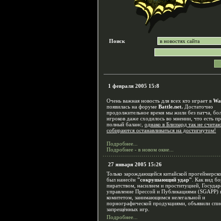
Поиск
1 февраля 2005 15:8
Очень важная новость для всех кто играет в
War
появилась на форуме
Battle.net.
Достаточно
продолжительное время мы жили без патча, бо
игроков даже сходилось во мнении, что есть п
полный баланс,
однако в Близзард так не считаю
собираются останавливаться на достигнутом!
Подробнее...
Подробнее - в новом окне...
27 января 2005 15:26
Только зарождающейся китайской прогеймерско
был нанесён
"сокрушающий удар"
. Как вид б
пиратством, насилием и проституцией, Государ
управление Прессой и Публикациями (SGAPP) 
комитетом, занимающимся нелегальной и
порнографической продукциями, объявили спи
запрещённых игр.
Подробнее...