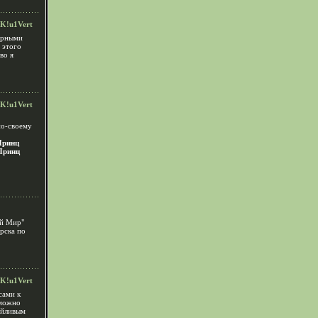
K!u1Vert
ерными
 этого
во я
K!u1Vert
по-своему
Принц
Принц
ый Мир"
рска по
K!u1Vert
сами к
 можно
ейливым