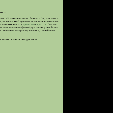
о ...
льно об этом напомнит. Казалось бы, что такого
, не видел этой красоты, пока меня носом в нее
л показать вам эту
прелесть
и
красоту
. Вот так
ие замечательные фотки (причем их у нее более
доставленные материалы, надеюсь, ты найдешь
 - милая симпатичная девченка.