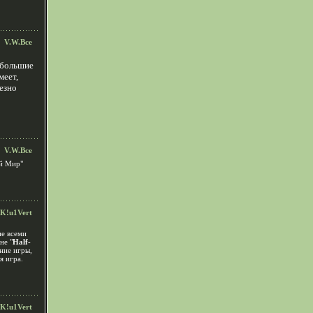
V.W.Все
. большие
меет,
езно
V.W.Все
ый Мир"
K!u1Vert
ие всеми
не "
Half-
ние игры,
я игра.
K!u1Vert