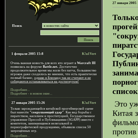
27 января 2005 
Только
прогей
Поиск
"сокр
пиратс
Госуда
1 февраля 2005 15:8
K!u1Vert
Публик
Очень важная новость для всех кто играет в
Warcraft III
появилась на форуме
Battle.net.
Достаточно
продолжительное время мы жили без патча, большинство
заним
игроков даже сходилось во мнении, что есть практически
полный баланс,
однако в Близзард так не считают и не
порног
собираются останавливаться на достигнутом!
список
Подробнее...
Подробнее - в новом окне...
Это уж
27 января 2005 15:26
K!u1Vert
Только зарождающейся китайской прогеймерской сцене
Китая 
был нанесён
"сокрушающий удар"
. Как вид борьбы с
пиратством, насилием и проституцией, Государственное
управление Прессой и Публикациями (SGAPP) вместе с
фильмо
комитетом, занимающимся нелегальной и
порнографической продукциями, объявили список 50
против
запрещённых игр.
Подробнее...