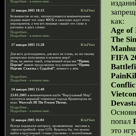
издани
Подробнее - в новом окне...
запрещ
21 января 2005 18:15
K!u1Vert
Большинство из нас, интересующихся компьютерными
как:
играми знают что такое
WCG
и ежегодно ждут этого
мероприятия, а тем кто впервые слышит это слово я
расскажу в двух словах.
Age of 
Подробнее...
Подробнее - в новом окне...
The Sim
17 января 2005 15:28
K!u1Vert
Manhun
Для кого долгожданное, для кого не очень, но по-своему
FIFA 2
интересное пополнение в игровом мире!
Итак, на замену такой, отшумевшей игры как
“Принц
Battlef
Персии”
вышло продолжение под названием
“Принц
Персии. Схватка с Судьбой”
, немного о нём:
PainKil
Подробнее...
Подробнее - в новом окне...
Conflic
14 января 2005 15:49
Vietcon
23.01.2005
в компьютерном клубе "Виртуальный Мир"
состоится закрытый чемпионат города Краматорска по
Devast
игре:
Warcraft III The Frozen Throne.
Подробнее...
Основн
Подробнее - в новом окне...
попал
11 января 2005 16:04
K!u1Vert
Всегда поражался интересу, проявляемому
массами к
это иг
«многосерийной» игре
GTA
. Казалось бы, что можно
найти в простенькой «гонке-стрелялке» с незатейливым