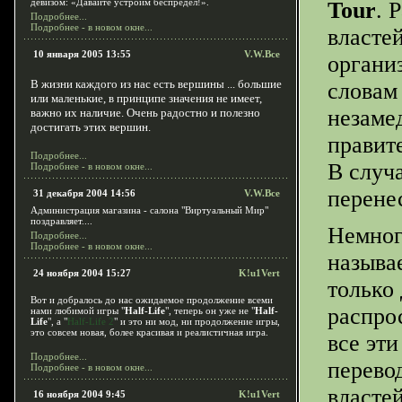
девизом: «Давайте устроим беспредел!».
Tour
. 
Подробнее...
Подробнее - в новом окне...
власте
10 января 2005 13:55
V.W.Все
органи
В жизни каждого из нас есть вершины ... большие
словам
или маленькие, в принципе значения не имеет,
незаме
важно их наличие. Очень радостно и полезно
достигать этих вершин.
правит
Подробнее...
В случ
Подробнее - в новом окне...
перенес
31 декабря 2004 14:56
V.W.Все
Администрация магазина - салона "Виртуальный Мир"
поздравляет....
Немного
Подробнее...
Подробнее - в новом окне...
назыв
24 ноября 2004 15:27
K!u1Vert
только
Вот и добралось до нас ожидаемое продолжение всеми
распро
нами любимой игры "
Half-Life
", теперь он уже не "
Half-
Life
", а "
Half-Life 2
" и это ни мод, ни продолжение игры,
это совсем новая, более красивая и реалистичная игра.
все эт
Подробнее...
перево
Подробнее - в новом окне...
властей
16 ноября 2004 9:45
K!u1Vert