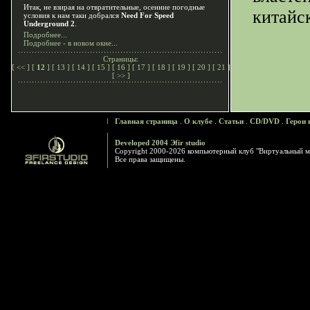
Итак, не взирая на отвратительные, осенние погодные
китайс
условия к нам таки добрался
Need For Speed
Underground 2
.
Подробнее...
Подробнее - в новом окне...
Страницы:
[
<<
] [
12
] [
13
] [
14
] [
15
] [
16
] [
17
] [
18
] [
19
] [
20
] [
21
]
[
>>
]
Главная страница
.
О клубе
.
Статьи
.
CD/DVD
.
Герои 
Developed 2004 Эfir studio
Copyright 2000-2026 компьютерный клуб "Виртуальный м
Все права защищены.