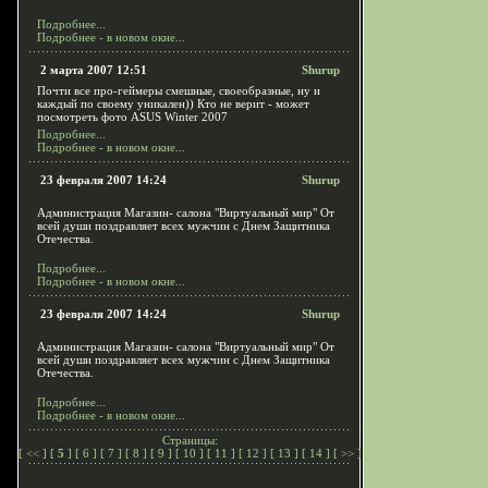
Подробнее...
Подробнее - в новом окне...
2 марта 2007 12:51
Shurup
Почти все про-геймеры смешные, своеобразные, ну и
каждый по своему уникален)) Кто не верит - может
посмотреть фото ASUS Winter 2007
Подробнее...
Подробнее - в новом окне...
23 февраля 2007 14:24
Shurup
Администрация Магазин- салона "Виртуальный мир" От
всей души поздравляет всех мужчин с Днем Защитника
Отечества.
Подробнее...
Подробнее - в новом окне...
23 февраля 2007 14:24
Shurup
Администрация Магазин- салона "Виртуальный мир" От
всей души поздравляет всех мужчин с Днем Защитника
Отечества.
Подробнее...
Подробнее - в новом окне...
Страницы:
[
<<
] [
5
] [
6
] [
7
] [
8
] [
9
] [
10
] [
11
] [
12
] [
13
] [
14
] [
>>
]