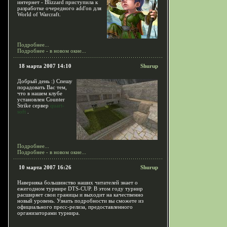
интернет - Blizzard приступила к
разработке очередного add'on для
World of Warcraft.
Подробнее...
Подробнее - в новом окне...
18 марта 2007 14:10
Shurup
Добрый день :) Спешу
порадовать Вас тем,
что в нашем клубе
установлен Counter
Strike сервер
quart-
soft
.
Подробнее...
Подробнее - в новом окне...
10 марта 2007 16:26
Shurup
Наверняка большинство наших читателей знает о
ежегодном турнире DTS-CUP. В этом году турнир
расширяет свои границы и выходит на качественно
новый уровень. Узнать подробности вы сможете из
официального пресс-релиза, предоставленного
организаторами турнира.