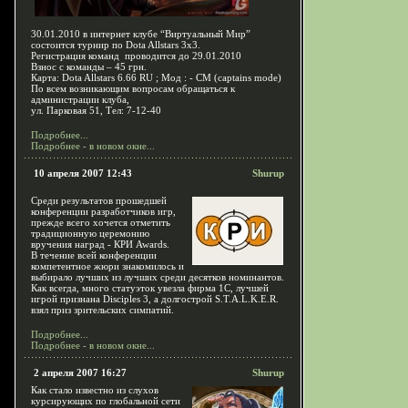
30.01.2010 в интернет клубе “Виртуальный Мир”
состоится турнир по Dota Allstars 3x3.
Регистрация команд проводится до 29.01.2010
Взнос с команды – 45 грн.
Карта: Dota Allstars 6.66 RU ; Мод : - CM (captains mode)
По всем возникающим вопросам обращаться к
администрации клуба,
ул. Парковая 51, Тел: 7-12-40
Подробнее...
Подробнее - в новом окне...
10 апреля 2007 12:43
Shurup
Среди результатов прошедшей
конференции разработчиков игр,
прежде всего хочется отметить
традиционную церемонию
вручения наград - КРИ Awards.
В течение всей конференции
компетентное жюри знакомилось и
выбирало лучших из лучших среди десятков номинантов.
Как всегда, много статуэток увезла фирма 1С, лучшей
игрой признана Disciples 3, а долгострой S.T.A.L.K.E.R.
взял приз зрительских симпатий.
Подробнее...
Подробнее - в новом окне...
2 апреля 2007 16:27
Shurup
Как стало известно из слухов
курсирующих по глобальной сети