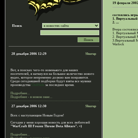
19 февраля 200
состоялись игр
1. Виртуальный 
2. ...
Поиск
Вчера состоялис
1. Виртуальный М
2. Виртуальный М
3.Виртуальный Ми
Warlock
28 декабря 2006 12:29
Shurup
Вот, в поисках чего-то новенького для наших
посетителей, я наткнулся на большое количество нового
видео, которое непременно должно вам понравится.
Среди сегодняшней подборки будут взяты все мувики
производства
ChillSide
за последнее время.
Подробнее...
Подробнее - в новом окне...
27 декабря 2006 12:30
Shurup
Всех с наступающим Новым Годом!
Сегодня у меня хорошая новость для всех любителей
"WarCraft III Frozen Throne Dota Allstars". =)
Подробнее...