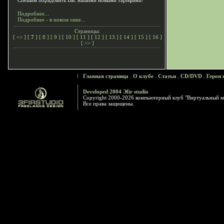
Спешим порадовать Вас нашими новыми тарифами!
Подробнее...
Подробнее - в новом окне...
Страницы:
[
<<
] [
7
] [
8
] [
9
] [
10
] [
11
] [
12
] [
13
] [
14
] [
15
] [
16
]
[
>>
]
Главная страница
.
О клубе
.
Статьи
.
CD/DVD
.
Герои 
Developed 2004 Эfir studio
Copyright 2000-2026 компьютерный клуб "Виртуальный м
Все права защищены.