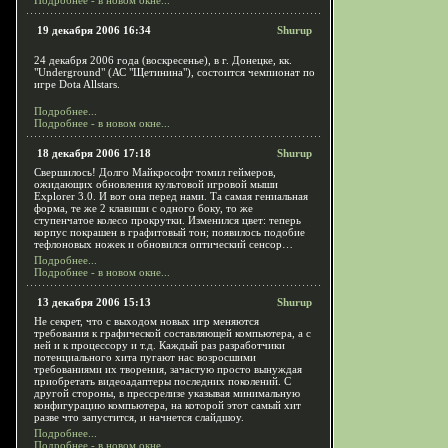
Подробнее - в новом окне...
19 декабря 2006 16:34
Shurup
24 декабря 2006 года (воскресенье), в г. Донецке, кк.
"Underground" (АС "Щетинина"), состоится чемпионат по
игре Dota Allstars.
Подробнее...
Подробнее - в новом окне...
18 декабря 2006 17:18
Shurup
Свершилось! Долго Майкрософт томил геймеров,
ожидающих обновления культовой игровой мыши
Explorer 3.0. И вот она перед нами. Та самая гениальная
форма, те же 2 клавиши с одного боку, то же
ступенчатое колесо прокрутки. Изменился цвет: теперь
корпус покрашен в графитовый тон; появилось подобие
тефлоновых ножек и обновился оптический сенсор…
Подробнее...
Подробнее - в новом окне...
13 декабря 2006 15:13
Shurup
Не секрет, что с выходом новых игр меняются
требования к графической составляющей компьютера, а с
ней и к процессору и т.д. Каждый раз разработчики
потенциального хита пугают нас возросшими
требованиями их творения, зачастую просто вынуждая
приобретать видеоадаптеры последних поколений. С
другой стороны, в прессрелизе указывая минимальную
конфигурацию компьютера, на которой этот самый хит
разве что запустится, и начнется слайдшоу.
Подробнее...
Подробнее - в новом окне...