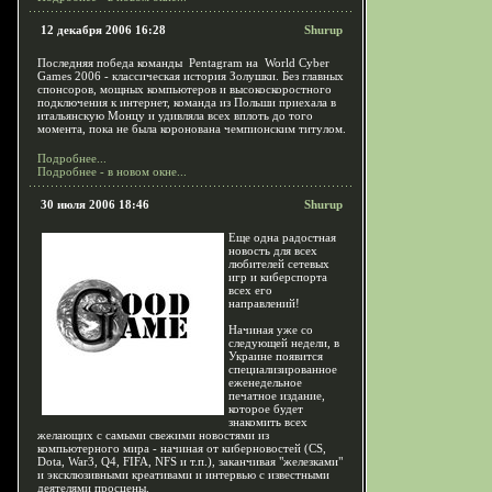
12 декабря 2006 16:28
Shurup
Последняя победа команды Pentagram на World Cyber
Games 2006 - классическая история Золушки. Без главных
спонсоров, мощных компьютеров и высокоскоростного
подключения к интернет, команда из Польши приехала в
итальянскую Монцу и удивляла всех вплоть до того
момента, пока не была коронована чемпионским титулом.
Подробнее...
Подробнее - в новом окне...
30 июля 2006 18:46
Shurup
Еще одна радостная
новость для всех
любителей сетевых
игр и киберспорта
всех его
направлений!
Начиная уже со
следующей недели, в
Украине появится
специализированное
еженедельное
печатное издание,
которое будет
знакомить всех
желающих с самыми свежими новостями из
компьютерного мира - начиная от киберновостей (CS,
Dota, War3, Q4, FIFA, NFS и т.п.), заканчивая "железками"
и эксклюзивными креативами и интервью с известными
деятелями просцены.