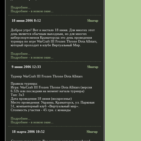
Подробнее...
Подробнее - в новом окне...
18 июня 2006 8:12
Shurup
Доброе утро! Вот и настало 18 июня. Для многих этот
день является обычным выходным, но для многих
киберспортсменов Краматорска это день проведения
турнира по игре WarCraft III Frozen Throne Dota Allstars,
который проходит в клубе Виртуальный Мир.
Подробнее...
Подробнее - в новом окне...
9 июня 2006 12:33
Shurup
Турнир WarCraft III Frozen Throne Dota Allstars
Правила турнира:
Игра: WarCraft III Frozen Throne Dota Allstars (версия
6.32b или последняя на момент начала турнира)
Тип: 3х3
Дата проведения 18 июня (воскресенье)
Место проведения: Украина, Краматорск, ул. Парковая
51, компьютерный клуб «Виртуальный мир».
Стоимость участия - 45 грн. с команды
Подробнее...
Подробнее - в новом окне...
18 марта 2006 10:52
Shurup