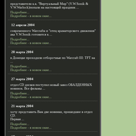
представители к.к. "Виртуальный Мир" (V.W.Sonik &
V.W.Warlock)попали на настоящий праздник ...
Подробнее...
Подробнее - в новом окне...
12 апреля 2004
современного Warcrafta и "отец краматорского движения"
ака V.W.Sonik готовится к ...
Подробнее...
Подробнее - в новом окне...
28 марта 2004
в Донецке проходили отборочные по Warcraft III: TFT на
...
Подробнее...
Подробнее - в новом окне...
27 марта 2004
отдел CD дисков поступил новый завоз ОБАЛДЕННЫХ
новинок. Все фильмы ...
Подробнее...
Подробнее - в новом окне...
21 марта 2004
хочу представить Вам две новинки, пришедшие в отдел
CD.
Первая ...
Подробнее...
Подробнее - в новом окне...