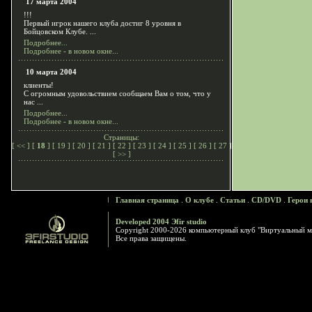
17 марта 2004
!!!
Первый игрок нашего клуба достиг 8 уровня в
Бойцовском Клубе. ...
Подробнее...
Подробнее - в новом окне...
10 марта 2004
клиенты!
С огромным удовольствием сообщаем Вам о том, что у
нас ...
Подробнее...
Подробнее - в новом окне...
Страницы:
[
<<
] [
18
] [
19
] [
20
] [
21
] [
22
] [
23
] [
24
] [
25
] [
26
] [
27
]
[
>>
]
Главная страница
.
О клубе
.
Статьи
.
CD/DVD
.
Герои 
Developed 2004 Эfir studio
Copyright 2000-2026 компьютерный клуб "Виртуальный м
Все права защищены.