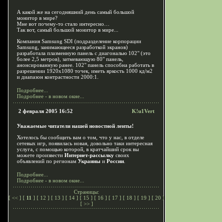
А какой же на сегодняшний день самый большой
монитор в мире?
Мне вот почему-то стало интересно…
Так вот, cамый большой монитор в мире...
Компания Samsung SDI (подразделение корпорации
Samsung, занимающееся разработкой экранов)
разработала плазменную панель с диагональю 102" (это
более 2,5 метров), затмевающую 80" панель,
анонсированную ранее. 102" панель способна работать в
разрешении 1920х1080 точек, иметь яркость 1000 кд/м2
и диапазон контрастности 2000:1.
Подробнее...
Подробнее - в новом окне...
2 февраля 2005 16:52
K!u1Vert
Уважаемые читатели нашей новостной ленты!
Хотелось бы сообщить вам о том, что у нас, в отделе
сетевых игр, появилась новая, довольно таки интересная
услуга, с помощью которой, в кратчайший срок вы
можете произвести
Интернет-рассылку
своих
объявлений по регионам
Украины
и
России
.
Подробнее...
Подробнее - в новом окне...
Страницы:
[
<<
] [
11
] [
12
] [
13
] [
14
] [
15
] [
16
] [
17
] [
18
] [
19
] [
20
]
[
>>
]