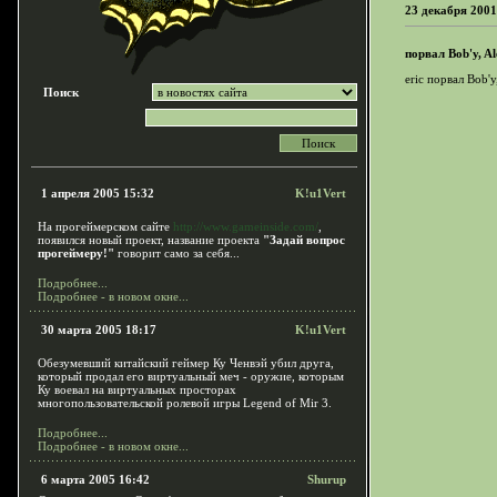
23 декабря 2001
порвал Bob'y, Al
eric порвал Bob'y
Поиск
1 апреля 2005 15:32
K!u1Vert
На прогеймерском сайте
http://www.gameinside.com/
,
появился новый проект, название проекта
"Задай вопрос
прогеймеру!"
говорит само за себя...
Подробнее...
Подробнее - в новом окне...
30 марта 2005 18:17
K!u1Vert
Обезумевший китайский геймер Ку Ченвэй убил друга,
который продал его виртуальный меч - оружие, которым
Ку воевал на виртуальных просторах
многопользовательской ролевой игры Legend of Mir 3.
Подробнее...
Подробнее - в новом окне...
6 марта 2005 16:42
Shurup