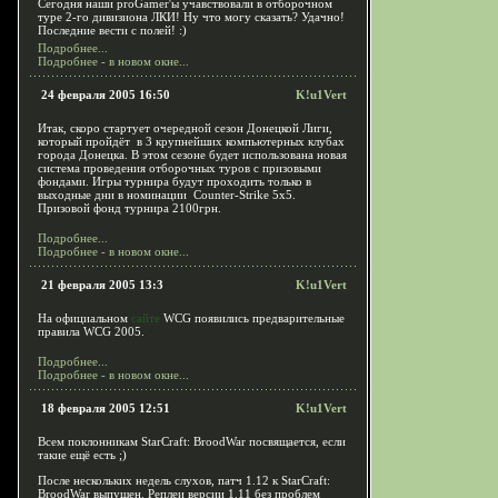
Сегодня наши proGamer'ы учавствовали в отборочном
туре 2-го дивизиона ЛКИ! Ну что могу сказать? Удачно!
Последние вести с полей! :)
Подробнее...
Подробнее - в новом окне...
24 февраля 2005 16:50
K!u1Vert
Итак, скоро стартует очередной сезон Донецкой Лиги,
который пройдёт в 3 крупнейших компьютерных клубах
города Донецка. В этом сезоне будет использована новая
система проведения отборочных туров с призовыми
фондами. Игры турнира будут проходить только в
выходные дни в номинации Counter-Strike 5х5.
Призовой фонд турнира 2100грн.
Подробнее...
Подробнее - в новом окне...
21 февраля 2005 13:3
K!u1Vert
На официальном
сайте
WCG появились предварительные
правила WCG 2005.
Подробнее...
Подробнее - в новом окне...
18 февраля 2005 12:51
K!u1Vert
Всем поклонникам StarCraft: BroodWar посвящается, если
такие ещё есть ;)
После нескольких недель слухов, патч 1.12 к StarCraft:
BroodWar выпущен. Реплеи версии 1.11 без проблем