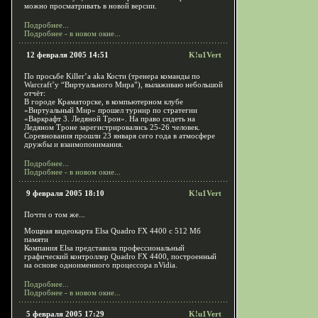
можно просматривать в новой версии.
Подробнее...
Подробнее - в новом окне...
12 февраля 2005 14:51
K!u1Vert
По просьбе Killer’a aka Кости (тренера команды по
Warcraft’y “Виртуального Мира”), вылаживаю небольшой
отчёт:
В городе Краматорске, в компьютерном клубе
«Виртуальный Мир» прошел турнир по стратегии
«Варкрафт 3. Ледяной Трон». На право сидеть на
Ледяном Троне зарегистрировались 25-26 человек.
Соревнования прошли 23 января сего года в атмосфере
дружбы и взаимопонимания.
Подробнее...
Подробнее - в новом окне...
9 февраля 2005 18:10
K!u1Vert
Почти о том же...
Мощная видеокарта Elsa Quadro FX 4400 с 512 Мб
памяти
Компания Elsa представила профессиональный
графический контроллер Quadro FX 4400, построенный
на основе одноименного процессора nVidia.
Подробнее...
Подробнее - в новом окне...
5 февраля 2005 17:29
K!u1Vert