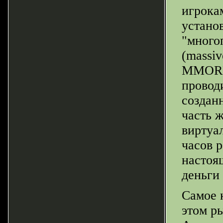
игрока
устано
"много
(massiv
MMORPG
провод
создан
часть 
виртуа
часов 
настоя
деньги
Самое 
этом р