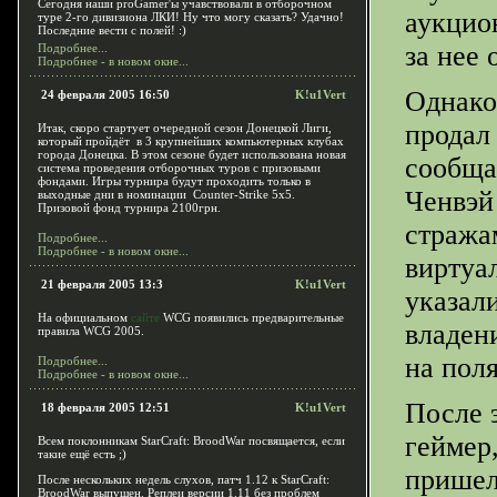
Сегодня наши proGamer'ы учавствовали в отборочном
аукцио
туре 2-го дивизиона ЛКИ! Ну что могу сказать? Удачно!
Последние вести с полей! :)
за нее 
Подробнее...
Подробнее - в новом окне...
Однако 
24 февраля 2005 16:50
K!u1Vert
продал
Итак, скоро стартует очередной сезон Донецкой Лиги,
который пройдёт в 3 крупнейших компьютерных клубах
города Донецка. В этом сезоне будет использована новая
сообща
система проведения отборочных туров с призовыми
фондами. Игры турнира будут проходить только в
Ченвэй
выходные дни в номинации Counter-Strike 5х5.
Призовой фонд турнира 2100грн.
стражам
Подробнее...
Подробнее - в новом окне...
виртуа
21 февраля 2005 13:3
K!u1Vert
указал
На официальном
сайте
WCG появились предварительные
владен
правила WCG 2005.
на пол
Подробнее...
Подробнее - в новом окне...
После 
18 февраля 2005 12:51
K!u1Vert
геймер
Всем поклонникам StarCraft: BroodWar посвящается, если
такие ещё есть ;)
пришел
После нескольких недель слухов, патч 1.12 к StarCraft:
BroodWar выпущен. Реплеи версии 1.11 без проблем