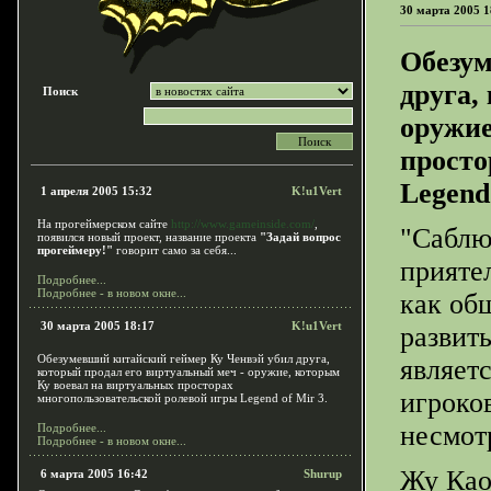
30 марта 2005 1
Обезум
друга,
Поиск
оружие
просто
Legend 
1 апреля 2005 15:32
K!u1Vert
На прогеймерском сайте
http://www.gameinside.com/
,
"Саблю
появился новый проект, название проекта
"Задай вопрос
прогеймеру!"
говорит само за себя...
прияте
Подробнее...
Подробнее - в новом окне...
как об
30 марта 2005 18:17
K!u1Vert
развит
Обезумевший китайский геймер Ку Ченвэй убил друга,
являет
который продал его виртуальный меч - оружие, которым
Ку воевал на виртуальных просторах
игроков
многопользовательской ролевой игры Legend of Mir 3.
несмот
Подробнее...
Подробнее - в новом окне...
Жу Као
6 марта 2005 16:42
Shurup