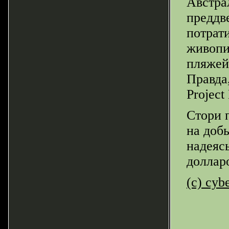
Австра
преддв
потрати
живопи
пляжей
Правда
Project
Стори 
на доб
надеяс
доллар
(c) cyb