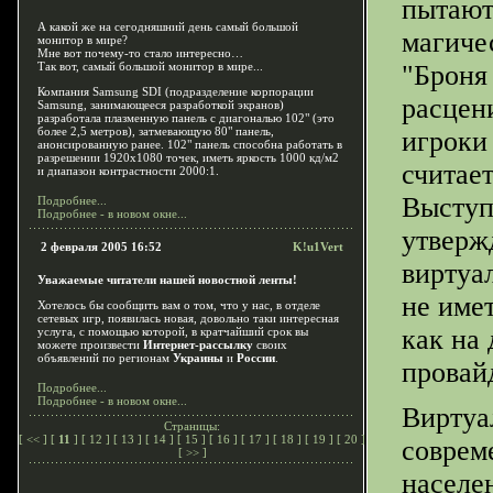
пытают
А какой же на сегодняшний день самый большой
магиче
монитор в мире?
Мне вот почему-то стало интересно…
Так вот, cамый большой монитор в мире...
"Броня
Компания Samsung SDI (подразделение корпорации
расцени
Samsung, занимающееся разработкой экранов)
разработала плазменную панель с диагональю 102" (это
более 2,5 метров), затмевающую 80" панель,
игроки 
анонсированную ранее. 102" панель способна работать в
разрешении 1920х1080 точек, иметь яркость 1000 кд/м2
считае
и диапазон контрастности 2000:1.
Выступ
Подробнее...
Подробнее - в новом окне...
утвержд
2 февраля 2005 16:52
K!u1Vert
виртуа
Уважаемые читатели нашей новостной ленты!
не име
Хотелось бы сообщить вам о том, что у нас, в отделе
сетевых игр, появилась новая, довольно таки интересная
как на
услуга, с помощью которой, в кратчайший срок вы
можете произвести
Интернет-рассылку
своих
объявлений по регионам
Украины
и
России
.
провай
Подробнее...
Подробнее - в новом окне...
Виртуа
Страницы:
[
<<
] [
11
] [
12
] [
13
] [
14
] [
15
] [
16
] [
17
] [
18
] [
19
] [
20
]
соврем
[
>>
]
населе