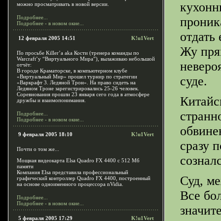
кухонн
можно просматривать в новой версии.
Подробнее...
проник
Подробнее - в новом окне...
отдать 
12 февраля 2005 14:51
K!u1Vert
Жу пря
По просьбе Killer’a aka Кости (тренера команды по
Warcraft’y “Виртуального Мира”), вылаживаю небольшой
невероя
отчёт:
В городе Краматорске, в компьютерном клубе
«Виртуальный Мир» прошел турнир по стратегии
суде.
«Варкрафт 3. Ледяной Трон». На право сидеть на
Ледяном Троне зарегистрировались 25-26 человек.
Соревнования прошли 23 января сего года в атмосфере
Китайск
дружбы и взаимопонимания.
странн
Подробнее...
Подробнее - в новом окне...
обвине
9 февраля 2005 18:10
K!u1Vert
сразу п
Почти о том же...
сознал
Мощная видеокарта Elsa Quadro FX 4400 с 512 Мб
памяти
Компания Elsa представила профессиональный
Суд, м
графический контроллер Quadro FX 4400, построенный
на основе одноименного процессора nVidia.
Все бо
Подробнее...
Подробнее - в новом окне...
значит
5 февраля 2005 17:29
K!u1Vert