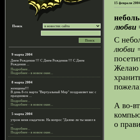
15 февраля 200
небол
любви 
Поиск
С небо
любви 
9 марта 2004
посети
Днем Рождения !!! C Днем Рождения !!! C Днем
Рождения ...
Желаю 
Подробнее...
Подробнее - в новом окне...
хранить
8 марта 2004
пожела
женщины!!!
В день 8-го марта "Виртуальный Мир" поздравляет вас с
праздником ...
Подробнее...
А во-в
Подробнее - в новом окне...
компью
5 марта 2004
утром меня озадачили. На вопрос "Далеко ли ты зашел в
о прав
...
Подробнее...
Подробнее - в новом окне...