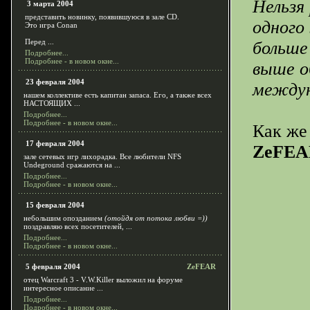
Нельзя
3 марта 2004
представить новинку, появившуюся в зале CD.
одного
Это игра Conan
Перед ...
больше
Подробнее...
Подробнее - в новом окне...
выше о
23 февраля 2004
междун
нашем коллективе есть капитан запаса. Его, а также всех
НАСТОЯЩИХ ...
Подробнее...
Подробнее - в новом окне...
Как же
17 февраля 2004
ZeFEA
зале сетевых игр лихорадка. Все любители NFS
Undeground сражаются на ...
Подробнее...
Подробнее - в новом окне...
15 февраля 2004
небольшим опозданием
(отойдя от потока любви =))
поздравляю всех посетителей, ...
Подробнее...
Подробнее - в новом окне...
5 февраля 2004
ZeFEAR
отец Warcraft 3 - V.W.Killer выложил на форуме
интересное описание ...
Подробнее...
Подробнее - в новом окне...