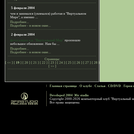
5 февраля 2004
чем я занимался (увлекался) работая в "Виртуальном
Мире", а именно ...
Подробнее...
Подробнее - в новом окне...
2 февраля 2004
фотогалерее к.к. "Виртуальный Мир"
произошло
небольшое обновление. Нам бы ...
Подробнее...
Подробнее - в новом окне...
Страницы:
[
<<
] [
19
] [
20
] [
21
] [
22
] [
23
] [
24
] [
25
] [
26
] [
27
] [
28
]
[
>>
]
Главная страница
.
О клубе
.
Статьи
.
CD/DVD
.
Герои 
Developed 2004 Эfir studio
Copyright 2000-2026 компьютерный клуб "Виртуальный м
Все права защищены.