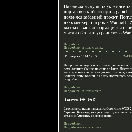
На одном из лучших украинских
порталов о киберспорте - gameins
появился забавный проект. Попу
ньюсмейкер и игрок в Warcraft -
Z
выкладывает информацию и сво
мысли об элите украинского Warc
Подробнее...
Подробнее - в новом окне...
11 августа 2004 12:37
ZeFEA
Не прошло и года, как я и Киллер написали о
похождениях Соника на финал в Киев. Некотор
неинтересные факты поездки мы опустили, нек
немного приукрасили, в общем получилось до
подробно =).
Подробнее...
Подробнее - в новом окне...
2 августа 2004 10:47
Закончились национальный отборочные WCG 2
Украине. Команда, которая будет представлят 
страну в Америке, сформирована.
Подробнее...
Подробнее - в новом окне...