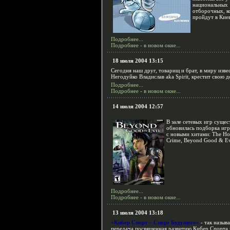
национальных
отборочных, к
пройдут в Киев
Подробнее...
Подробнее - в новом окне...
18 июля 2004 13:15
Сегодня наш друг, товарищ и брат, в миру изве
Негодуйко Владислав aka Spirit, крестит свою д
Подробнее...
Подробнее - в новом окне...
14 июля 2004 12:57
В зале сетевых игр суще
обновилась подборка игр
с новыми хитами: The Hob
Crime, Beyond Good & Ev
Подробнее...
Подробнее - в новом окне...
13 июля 2004 13:18
«Кибер Спорт – Спорт Будущего»
- так называ
передача посвященная развитию Кибер Спорта 