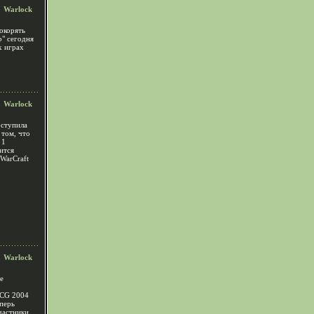
Warlock
окорять
р" сегодня
х играх
Warlock
оступила
том, что
 1
ится
WarCraft
Warlock
е
CG 2004
еперь
частники