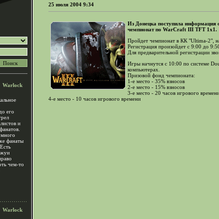
25 июля 2004 9:34
Из Донецка поступила информация о 
чемпионат по WarCraft III TFT 1x1.
Пройдет чемпионат в КК "Ultima-2", 
Регистрация произойдет с 9:00 до 9:50
Для предварительной регистрации зво
Игры начнутся с 10:00 по системе Dou
компьютерах.
Призовой фонд чемпионата:
1-е место - 35% взносов
Warlock
2-е место - 15% взносов
3-е место - 20 часов игрового времен
4-е место - 10 часов игрового времени
альное
до его
трел
алистов и
фанатов.
 много
же фанаты
 Есть
ржуи
право
оть чем-то
о
Warlock