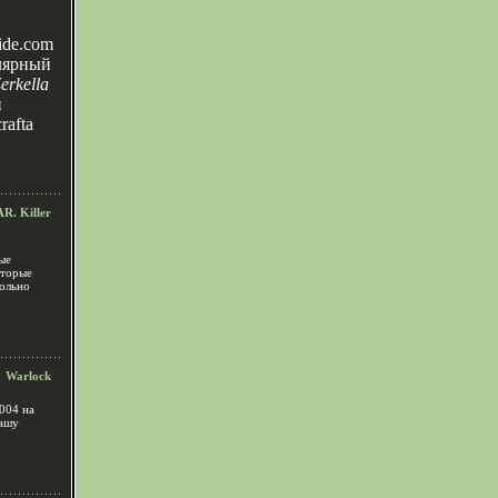
ide.com
лярный
erkella
и
rafta
R. Killer
ые
оторые
вольно
Warlock
004 на
нашу