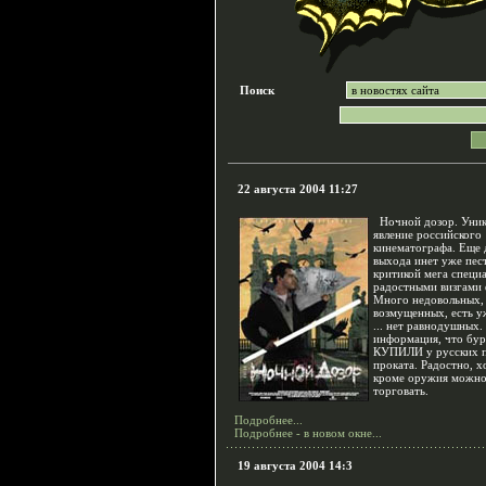
Поиск
22 августа 2004 11:27
Ночной дозор. Уник
явление российского
кинематографа. Еще 
выхода инет уже пес
критикой мега специ
радостными визгами 
Много недовольных,
возмущенных, есть у
... нет равнодушных.
информация, что бу
КУПИЛИ у русских 
проката. Радостно, х
кроме оружия можн
торговать.
Подробнее...
Подробнее - в новом окне...
19 августа 2004 14:3