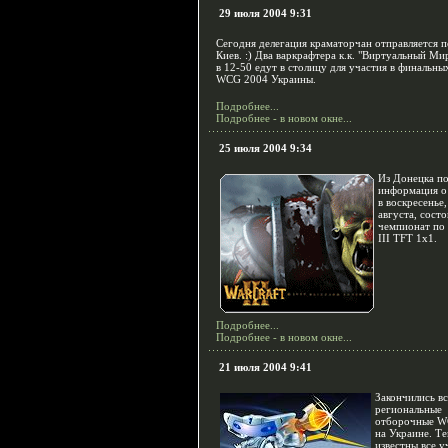
29 июля 2004 9:31
Сегодня делегация краматорчан отправляется п
Киев. :) Два варкрафтера к.к. "Виртуальный Ми
в 12-50 едут в столицу для участия в финальны
WCG 2004 Украины.
Подробнее...
Подробнее - в новом окне...
25 июля 2004 9:34
Из Донецка п
информация о 
в воскресенье,
августа, состо
чемпионат по 
III TFT 1x1.
Подробнее...
Подробнее - в новом окне...
21 июля 2004 9:41
Закончились вс
региональные
отборочные W
на Украине. Т
известны все у