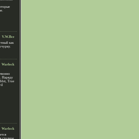
оторые
е.
V.W.Bce
стный как
очурку.
Warlock
ствонно
. Наряду
bit, True
il
Warlock
ется
в столице