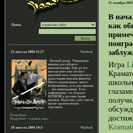
31 октября 2005
В нача
как об
Поиск
приме
поигра
заблуж
22 августа 2004 11:27
Warlock
Ночной дозор. Уникальное
Игра
L
явление российского
кинематографа. Еще до его
Крамат
выхода инет уже пестрел
критикой мега специалистов и
радостными визгами фанатов.
школьн
Много недовольных, много
возмущенных, есть уже фанаты
глазами
... нет равнодушных. Есть
информация, что буржуи
КУПИЛИ у русских право
получи
проката. Радостно, хоть чем-то
кроме оружия можно
обсужд
торговать.
Подробнее...
достиж
Подробнее - в новом окне...
Kramat
19 августа 2004 14:3
Warlock