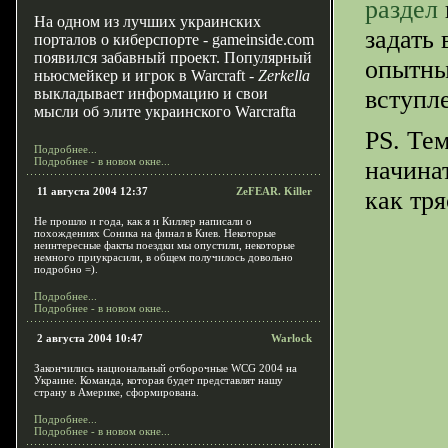
раздел
На одном из лучших украинских
задать
порталов о киберспорте - gameinside.com
появился забавный проект. Популярный
опытных
ньюсмейкер и игрок в Warcraft -
Zerkella
выкладывает информацию и свои
вступле
мысли об элите украинского Warcrafta
PS. Тем
Подробнее...
Подробнее - в новом окне...
начина
11 августа 2004 12:37
ZeFEAR. Killer
как тря
Не прошло и года, как я и Киллер написали о
похождениях Соника на финал в Киев. Некоторые
неинтересные факты поездки мы опустили, некоторые
немного приукрасили, в общем получилось довольно
подробно =).
Подробнее...
Подробнее - в новом окне...
2 августа 2004 10:47
Warlock
Закончились национальный отборочные WCG 2004 на
Украине. Команда, которая будет представлят нашу
страну в Америке, сформирована.
Подробнее...
Подробнее - в новом окне...