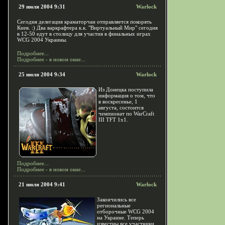
29 июля 2004 9:31
Warlock
Сегодня делегация краматорчан отправляется покорять
Киев. :) Два варкрафтера к.к. "Виртуальный Мир" сегодня
в 12-50 едут в столицу для участия в финальных играх
WCG 2004 Украины.
Подробнее...
Подробнее - в новом окне...
25 июля 2004 9:34
Warlock
Из Донецка поступила
информация о том, что
в воскресенье, 1
августа, состоится
чемпионат по WarCraft
III TFT 1x1.
Подробнее...
Подробнее - в новом окне...
21 июля 2004 9:41
Warlock
Закончились все
региональные
отборочные WCG 2004
на Украине. Теперь
известны все участники