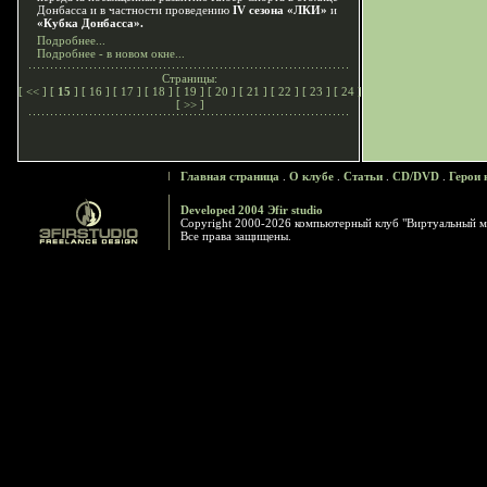
Донбасса и в частности проведению
IV сезона «ЛКИ»
и
«Кубка Донбасса».
Подробнее...
Подробнее - в новом окне...
Страницы:
[
<<
] [
15
] [
16
] [
17
] [
18
] [
19
] [
20
] [
21
] [
22
] [
23
] [
24
]
[
>>
]
Главная страница
.
О клубе
.
Статьи
.
CD/DVD
.
Герои 
Developed 2004 Эfir studio
Copyright 2000-2026 компьютерный клуб "Виртуальный м
Все права защищены.