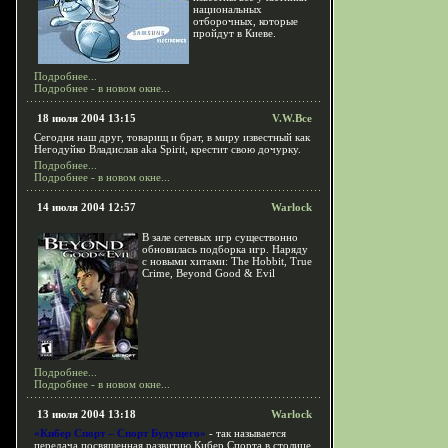
национальных
отборочных, которые
пройдут в Киеве.
Подробнее...
Подробнее - в новом окне...
18 июля 2004 13:15
V.W.Bce
Сегодня наш друг, товарищ и брат, в миру известный как
Негодуйко Владислав aka Spirit, крестит свою дочурку.
Подробнее...
Подробнее - в новом окне...
14 июля 2004 12:57
Warlock
В зале сетевых игр существонно
обновилась подборка игр. Наряду
с новыми хитами: The Hobbit, True
Crime, Beyond Good & Evil
Подробнее...
Подробнее - в новом окне...
13 июля 2004 13:18
Warlock
«Кибер Спорт – Спорт Будущего»
- так называется
передача посвященная развитию Кибер Спорта в столице