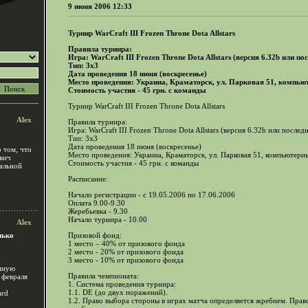
9 июня 2006 12:33
Турнир WarCraft III Frozen Throne Dota Allstars
Правила турнира:
Игра: WarCraft III Frozen Throne Dota Allstars (версия 6.32b или п
Тип: 3х3
Дата проведения 18 июня (воскресенье)
Место проведения: Украина, Краматорск, ул. Парковая 51, компь
Стоимость участия - 45 грн. с команды
Турнир WarCraft III Frozen Throne Dota Allstars
Alex
Правила турнира:
Игра: WarCraft III Frozen Throne Dota Allstars (версия 6.32b или после
Тип: 3х3
Дата проведения 18 июня (воскресенье)
 том, что
Место проведения: Украина, Краматорск, ул. Парковая 51, компьютер
вич
Стоимость участия - 45 грн. с команды
альной
Расписание:
Начало регистрации - с 19.05.2006 по 17.06.2006
Оплата 9.00-9.30
Жеребьевка - 9.30
Начало турнира - 10.00
Alex
лько
Призовой фонд:
1 место – 40% от призового фонда
2 место - 20% от призового фонда
3 место - 10% от призового фонда
анную
Правила чемпионата:
 февраля
1. Система проведения турнира:
1.1. DE (до двух поражений).
ard
1.2. Право выбора стороны в играх матча определяется жребием. Прав