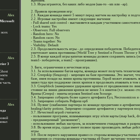
жребием.
1.3. Игры играются, без каких либо модов (как-то –sm или –ap).
2. Правила проведения игр:
Alex
2.1. Каждая команда имеет 5 минут перед матчем на настройку и подго
2.2. Игровые настройки имеют следующие значения:
Microsoft
- Full shared unit control - выставляется каждым участником самостоят
- Lock teams: Yes
- Observers: Full observers
 всех
- Random hero: No
- Random races: No
- Teams together: No
- Visibility: Default
2.3. Продолжительность игры - до определения победителя. Победител
уничтожит замок противника (World Tree у Sentinel и Frozen Throne у S
2.5. В конце каждой игры капитан команды должен сохранить запись (repl
Alex
team1- победители, а team2 - проигравшие).
rior 3
3. Баги, ограничения и нечестная игра.
3.1. За использование багов карты, команда может получить техническ
Ghost
3.2. Creepskip (бекдоор) - запрещен на базе противника. Это значит, чт
оекта
базе, имея позади на линии крипы противника. Герой может атаковать л
это
зашел туда при поддержке своих крипов и продолжать атаковать в том с
я часть
3.3. Creepblock (намеренное удержание крипов от продвижения по лин
стояние на линии движения крипов не менее 3-х юнитов (т.е. можно ст
Крипы (Creeps) - юниты игроков Sentinel или Scourge.
3.4. Запрещено собирать более одного артефакта Еул, Necronomicon и
3.5. Запрещено собирать Рефреш орб
Alex
3.6. Пулинг (снабжение партнера по команде предметами и артефактами
healing/clarity potions. Запрещено создание артефактов у партнеров п
года
3.7. Нечестной игрой считается:
- пользование программ, взламывающих игру и/или карты (map hack, drop 
ровой
- преднамеренный "дисконнект";
ковал
- использование любых настроек, за исключением стандартных и разре
3.8. Во время игры, судья имеет полное право производить любые дейс
игры.
3.9. После первого нарушения правил со стороны команды-участника 
нарушения со стороны команды-участника ей будет засчитано техничес