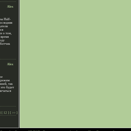
Alex
ры Half-
последняя
датели
ся
и о том,
 время
ходу
аботчик
Alex
ре
й режим
нией, так
 это будет
личаться
] [
12
] [
>>
]