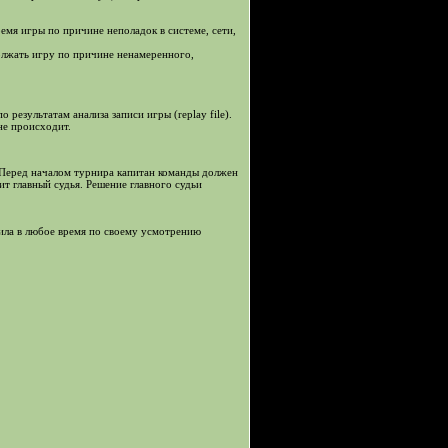
емя игры по причине неполадок в системе, сети,
должать игру по причине ненамеренного,
 результатам анализа записи игры (replay file).
не происходит.
. Перед началом турнира капитан команды должен
ит главный судья. Решение главного судьи
вила в любое время по своему усмотрению