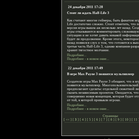
24 декабря 2011 17:28
Стоит ли ждать Half-Life 3
Как считают многие геймеры, быть фанатом иг
Life достаточно сложно. Стоит отметить, что 
версия игры вышла аж несколько лет назад. Соз
игры отказываются комментировать сложившую
ситуацию и не хотят давать никакой информаци
будет ли продолжение. Кроме этого, некоторое
назад появился слух о том, что готовится к вы
третья часть Half-Life 3, однако компания-разр
хранит тягостное молчание.
Подробнее...
Подробнее - в новом окне...
22 декабря 2011 17:49
В игре Max Payne 3 появится мультиплеер
Создатели игры Max Payne 3 обещают, что в иг
появится мультиплеер. Многопользовательски
предполагают сделатьс отдельной сюжетной ли
сказать независимым проектом. Ожидается, что
совершенно новая концепция, которая будет от
от той, к которой привыкли игроки.
Подробнее...
Подробнее - в новом окне...
Страницы:
[
<<
] [
3
] [
4
] [
5
] [
6
] [
7
] [
8
] [
9
] [
10
] [
11