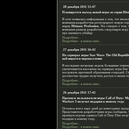
28 декабря 2011 12:47
Планируется выход новой игры из серии Hit
В сети появилась информация о том, что японс
компания-разработчик регистрирует новую то
марку
Hitman: Profession.
Это говорит о том, 
компания решила разработать следующую игру 
про наемного убийцу.
Подробнее...
Подробнее - в новом окне...
27 декабря 2011 16:42
На серверах игры Star Wars: The Old Republi
наблюдается перенаселение
В последние несколько недель большими темпа
увеличивается население на серверах игры Star 
послужило причиной образования очередей. С
достаточно трудно получить доступ к своим ге
Подробнее...
Подробнее - в новом окне...
26 декабря 2011 17:42
Премиум пользователи игры Call of Duty: M
Warfare 3 получат подарки к новому году.
Осталось всего пару дней до новогодних празд
Представители разработчиков игры сообщили, 
премиум игроки сервиса Call of Duty Elite полу
подарки к новому году.
Подробнее...
Подробнее - в новом окне...