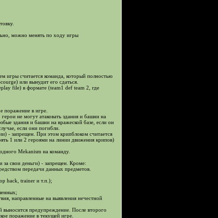
товку.
ельно, можно менять по ходу игры
ем игры считается команда, который полностью
courge) или вынудит его сдаться.
ay file) в формате (team1 def team 2, где
ое поражение в игре.
о герои не могут атаковать здания и башни на
юбые здания и башни на вражеской базе, если он
лучае, если они погибли.
ии) - запрещен. При этом крипблоком считается
оять 1 или 2 героями на линии движения крипов)
 одного Mekanism на команду.
 за свои деньги) - запрещен. Кроме:
осредством передачи данных предметов.
hack, trainer и т.п.);
шенных;
твия, направленные на выявления нечестной
ей выносится предупреждение. После второго
кое поражение в текущей игре.