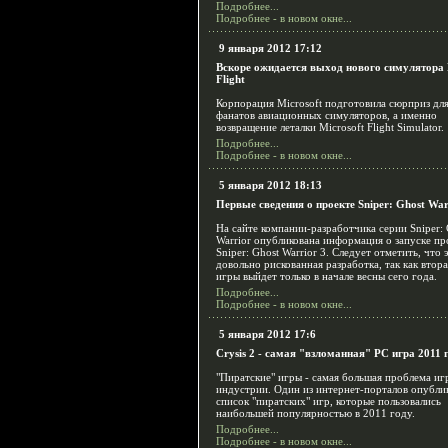
Подробнее...
Подробнее - в новом окне...
9 января 2012 17:12
Вскоре ожидается выход нового симулятора 
Flight
Корпорация Microsoft подготовила сюрприз для
фанатов авиационных симуляторов, а именно
возвращение леталки Microsoft Flight Simulator.
Подробнее...
Подробнее - в новом окне...
5 января 2012 18:13
Первые сведения о проекте Sniper: Ghost War
На сайте компании-разработчика серии Sniper: 
Warrior опубликована информация о запуске пр
Sniper: Ghost Warrior 3. Следует отметить, что 
довольно рискованная разработка, так как втора
игры выйдет только в начале весны сего года.
Подробнее...
Подробнее - в новом окне...
5 января 2012 17:6
Crysis 2 - самая "взломанная" PC игра 2011 
"Пиратские" игры - самая большая проблема иг
индустрии. Один из интернет-порталов опубли
список "пиратских" игр, которые пользовались
наибольшей популярностью в 2011 году.
Подробнее...
Подробнее - в новом окне...