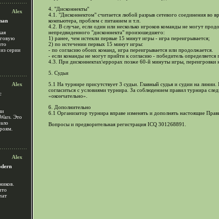
4. "Дисконнекты"
Alex
4.1. "Дисконнектом" считается любой разрыв сетевого соединения во вр
man
компьютера, проблем с питанием и т.п.
4.2. В случае, если один или несколько игроков команды не могут про
кая
непредвиденного "дисконнекта" произошедшего:
рговую
1) ранее, чем истекли первые 15 минут игры - игра переигрывается;
что
2) по истечении первых 15 минут игры:
из серии
- по согласию обоих команд, игра переигрывается или продолжается.
- если команды не могут прийти к согласию - победитель определяется по
4.3. При дисконнектах\еррорах позже 60-й минуты игры, переигровки 
5. Судьи
Alex
5.1 На турнире присутствует 3 судьи. Главный судья и судии на линии
согласиться с условиями турнира. За соблюдением правил турнира след
c
«окончательно».
6. Дополнительно
ми
6.1 Организатор турнира вправе изменять и дополнять настоящие Пра
Wars. Это
тало
Вопросы и предворительная регистрация ICQ 301268891.
роям.
Alex
odern
ников.
что
чат