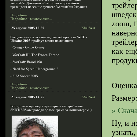
трейлер
Warcraft'er Донецкой области, но и достойный
претендент на звание лучшего Warcraft'era Украины.
шведско
Подробнее...
Подробнее - в новом окне...
zoom, f
25 апреля 2005 12:50
K!u1Vert
наверн
Сегодня мне стало извесно, что отборочные
WCG-
трейле
Ukraine 2005
пройдут в пяти номинациях
- Counter Strike: Source
как ещ
- WarCraft III: The Frozen Throne
продук
- StarCraft: Brood War
- Need for Speed: Underground 2
- FIFA Soccer 2005
Оценка
Подробнее...
Подробнее - в новом окне...
Размер:
21 апреля 2005 14:25
K!u1Vert
Вот до чего приводит чрезмерное употребление
» Скача
SNICKERS'ов проводя долгое время за компьютером :)
Ну, и 
узнать,