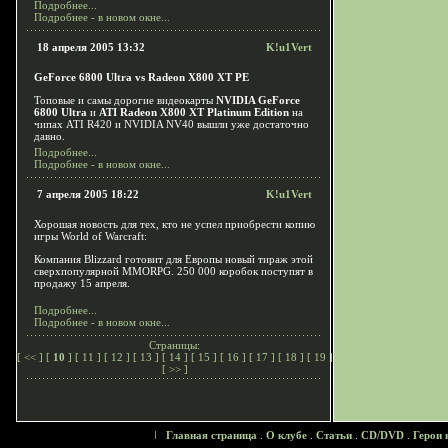
Подробнее...
Подробнее - в новом окне...
18 апреля 2005 13:32
K!u1Vert
GeForce 6800 Ultra vs Radeon X800 XT PE
Топовые и самы дорогие видеокарты
NVIDIA GeForce
6800 Ultra
и
ATI Radeon X800 XT Platinum Edition
на
чипах ATI R420 и NVIDIA NV40 вышли уже достаточно
давно.
Подробнее...
Подробнее - в новом окне...
7 апреля 2005 18:22
K!u1Vert
Хорошая новость для тех, кто не успел приобрести копию
игры World of Warcraft:
Компания Blizzard готовит для Европы новый тираж этой
сверхпопулярной MMORPG. 250 000 коробок поступят в
продажу 15 апреля.
Подробнее...
Подробнее - в новом окне...
Страницы:
[
<<
] [
10
] [
11
] [
12
] [
13
] [
14
] [
15
] [
16
] [
17
] [
18
] [
19
]
[
>>
]
Главная страница
.
О клубе
.
Статьи
.
CD/DVD
.
Герои 