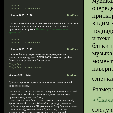
мувика
Подробнее...
очередн
Подробнее - в новом окне...
приско
11 мая 2005 15:50
K!u1Vert
видим 
Для тех кому скучно проводить своё время в интернете и
больше нечем заняться, т.к. на улице идёт дождь,
поднад
предлагаю поиграть в
flash-игру "Защити свою
крепость".
и теже
Подробнее...
Подробнее - в новом окне...
блики 
11 мая 2005 15:23
K!u1Vert
музыка
На днях были утверждены место проведения и
расписание грядужего
WCG 2005
, которое пройдет
момент
ближе к концу осени в Сингапуре.
Подробнее...
наверн
Подробнее - в новом окне...
3 мая 2005 10:52
K!u1Vert
Оценка
Доброго времени суток уважаемые читатели нашей
новостной ленты!
Размер:
- во-первых мне бы хотелось поздравить всех читателей
нашей новостной ленты с прошедшими весенними
праздниками, всех вам благ;
» Скача
- а во вторых, сообщить вам о том, что наш местный,
Краматорский папа по Warcraft'у, проводя всё своё
свободное время в к.к."Виртуальный Мир" (посвящая его
Следую
тренировкам), выдвинулся в Донецк, где и имел
возможность доказать что он не только лучший