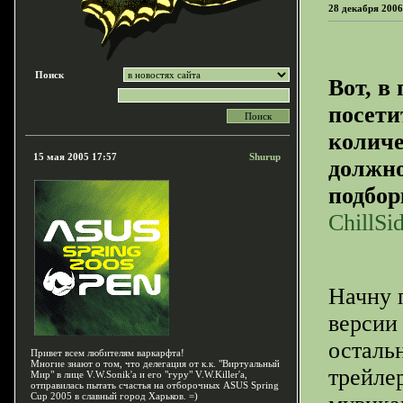
28 декабря 2006
Поиск
Вот, в
посети
количе
15 мая 2005 17:57
Shurup
должно
подбор
ChillSi
Начну 
версии 
осталь
Привет всем любителям варкарфта!
Многие знают о том, что делегация от к.к. "Виртуальный
трейле
Мир" в лице V.W.Sonik'a и его "гуру" V.W.Killer'a,
отправилась пытать счастья на отборочных ASUS Spring
Cup 2005 в славный город Харьков. =)