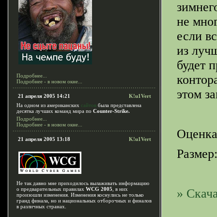
зимнег
не мно
если вс
из луч
будет п
Подробнее...
контор
Подробнее - в новом окне...
этом з
21 апреля 2005 14:21
K!u1Vert
На одном из американских
сайтов
была представлена
десятка лучших команд мира по
Counter-Strike.
Подробнее...
Подробнее - в новом окне...
Оценка
21 апреля 2005 13:18
K!u1Vert
Размер:
Не так давно мне приходилось вылаживать информацию
о предварительных правилах
WCG 2005
, в них
» Скача
произошли изменения. Изменения коснулись не только
гранд финала, но и национальных отборочных и финалов
в различных странах.