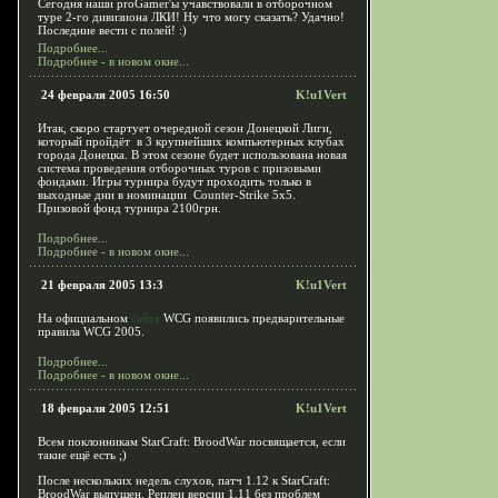
Сегодня наши proGamer'ы учавствовали в отборочном
туре 2-го дивизиона ЛКИ! Ну что могу сказать? Удачно!
Последние вести с полей! :)
Подробнее...
Подробнее - в новом окне...
24 февраля 2005 16:50
K!u1Vert
Итак, скоро стартует очередной сезон Донецкой Лиги,
который пройдёт в 3 крупнейших компьютерных клубах
города Донецка. В этом сезоне будет использована новая
система проведения отборочных туров с призовыми
фондами. Игры турнира будут проходить только в
выходные дни в номинации Counter-Strike 5х5.
Призовой фонд турнира 2100грн.
Подробнее...
Подробнее - в новом окне...
21 февраля 2005 13:3
K!u1Vert
На официальном
сайте
WCG появились предварительные
правила WCG 2005.
Подробнее...
Подробнее - в новом окне...
18 февраля 2005 12:51
K!u1Vert
Всем поклонникам StarCraft: BroodWar посвящается, если
такие ещё есть ;)
После нескольких недель слухов, патч 1.12 к StarCraft:
BroodWar выпущен. Реплеи версии 1.11 без проблем