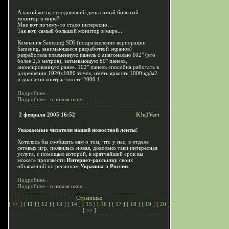
А какой же на сегодняшний день самый большой
монитор в мире?
Мне вот почему-то стало интересно…
Так вот, cамый большой монитор в мире...
Компания Samsung SDI (подразделение корпорации
Samsung, занимающееся разработкой экранов)
разработала плазменную панель с диагональю 102" (это
более 2,5 метров), затмевающую 80" панель,
анонсированную ранее. 102" панель способна работать в
разрешении 1920х1080 точек, иметь яркость 1000 кд/м2
и диапазон контрастности 2000:1.
Подробнее...
Подробнее - в новом окне...
2 февраля 2005 16:52
K!u1Vert
Уважаемые читатели нашей новостной ленты!
Хотелось бы сообщить вам о том, что у нас, в отделе
сетевых игр, появилась новая, довольно таки интересная
услуга, с помощью которой, в кратчайший срок вы
можете произвести
Интернет-рассылку
своих
объявлений по регионам
Украины
и
России
.
Подробнее...
Подробнее - в новом окне...
Страницы:
[
<<
] [
11
] [
12
] [
13
] [
14
] [
15
] [
16
] [
17
] [
18
] [
19
] [
20
]
[
>>
]