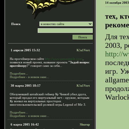
14 октября 2003
тех, к
рекоме
Поиск
Для те
2003, 
1 апреля 2005 15:32
K!u1Vert
http://
На прогеймерском сайте
http://www.gameinside.com/
,
послед
появился новый проект, название проекта
"Задай вопрос
прогеймеру!"
говорит само за себя...
игр. У
Подробнее...
Подробнее - в новом окне...
allgam
30 марта 2005 18:17
K!u1Vert
продол
Обезумевший китайский геймер Ку Ченвэй убил друга,
Warloc
который продал его виртуальный меч - оружие, которым
Ку воевал на виртуальных просторах
многопользовательской ролевой игры Legend of Mir 3.
Подробнее...
Подробнее - в новом окне...
6 марта 2005 16:42
Shurup