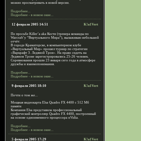
можно просматривать в новой версии.
Подробнее...
Подробнее - в новом окне...
12 февраля 2005 14:51
K!u1Vert
По просьбе Killer’a aka Кости (тренера команды по
Warcraft’y “Виртуального Мира”), вылаживаю небольшой
отчёт:
В городе Краматорске, в компьютерном клубе
«Виртуальный Мир» прошел турнир по стратегии
«Варкрафт 3. Ледяной Трон». На право сидеть на
Ледяном Троне зарегистрировались 25-26 человек.
Соревнования прошли 23 января сего года в атмосфере
дружбы и взаимопонимания.
Подробнее...
Подробнее - в новом окне...
9 февраля 2005 18:10
K!u1Vert
Почти о том же...
Мощная видеокарта Elsa Quadro FX 4400 с 512 Мб
памяти
Компания Elsa представила профессиональный
графический контроллер Quadro FX 4400, построенный
на основе одноименного процессора nVidia.
Подробнее...
Подробнее - в новом окне...
5 февраля 2005 17:29
K!u1Vert