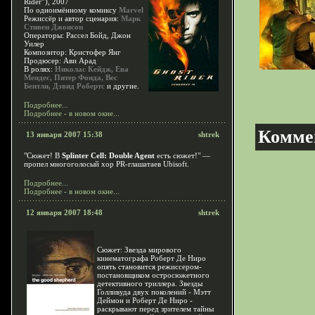
Rider”), 2007
По одноимённому комиксу
Marvel
Режиссёр и автор сценария:
Марк
Стивен Джонсон
Операторы: Рассел Бойд, Джон
Уилер
Композитор: Кристофер Янг
Продюсер: Ави Арад
В ролях:
Николас Кейдж, Ева
Мендес, Питер Фонда, Вес
Бентли, Дэвид Робертс
и другие.
Подробнее...
Подробнее - в новом окне...
Комме
13 января 2007 15:38
shtrek
"Сюжет! В
Splinter Cell: Double Agent
есть сюжет!"
—
пропел многоголосый хор PR-глашатаев Ubisoft.
Подробнее...
Подробнее - в новом окне...
12 января 2007 18:48
shtrek
Сюжет: Звезда мирового
кинематографа Роберт Де Ниро
опять становится режиссером-
постановщиком остросюжетного
детективного триллера. Звезды
Голливуда двух поколений - Мэтт
Деймон и Роберт Де Ниро -
раскрывают перед зрителем тайны