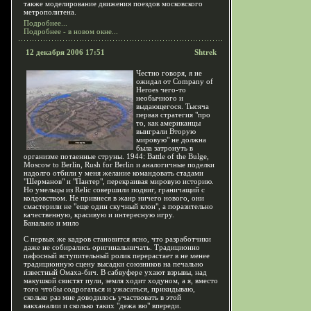
также моделирование движения поездов московского
метрополитена.
Подробнее...
Подробнее - в новом окне...
12 декабря 2006 17:51
Shtrek
Честно говоря, я не
ожидал от Company of
Heroes чего-то
необычного и
выдающегося. Тысяча
первая стратегия "про
то, как американцы
выиграли Вторую
мировую" не должна
была затронуть в
организме потаенные струны. 1944: Battle of the Bulge,
Moscow to Berlin, Rush for Berlin и аналогичные поделки
надолго отбили у меня желание командовать стадами
"Шерманов" и "Пантер", перекраивая мировую историю.
Но умельцы из Relic совершили подвиг, граничащий с
колдовством. Не привнеся в жанр ничего нового, они
смастерили не "еще один скучный клон", а поразительно
качественную, красивую и интересную игру.
Банально и мило
С первых же кадров становится ясно, что разработчики
даже не собирались оригинальничать. Традиционно
пафосный вступительный ролик перерастает в не менее
традиционную сцену высадки союзников на печально
известный Омаха-бич. В сабвуфере ухают взрывы, над
макушкой свистят пули, земля ходит ходуном, а я, вместо
того чтобы содрогаться и ужасаться, прикидываю,
сколько раз мне доводилось участвовать в этой
вакханалии и сколько таких "дежа вю" впереди.