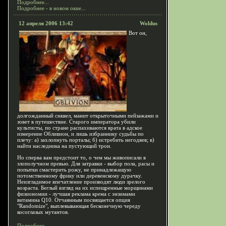
Подробнее...
Подробнее - в новом окне...
12 апреля 2006 13:42
Woldus
Вот он,
долгожданный сиквел, манит открыточными пейзажами и
зовет в путешествие. Старого императора убили
культисты, по стране распахиваются врата в адское
измерение Обливион, и лишь избраннику судьбы по
плечу: а) захлопнуть порталы; б) истребить негодяев; в)
найти наследника на пустующий трон.
Но сперва вам предстоит то, о чем мы живописали в
злополучном превью. Для затравки - выбор пола, расы и
попытки смастерить рожу, не принадлежащую
потомственному фрику или деревенскому дурачку.
Неизгладимое впечатление производят люди зрелого
возраста. Беглый взгляд на их испещренные морщинами
физиономии - лучшая реклама крема с энзимами
витамина Q10. Отчаянным посвящается опция
"Randomize", выплевывающая бесконечную череду
косоглазых мутантов.
Подробнее...