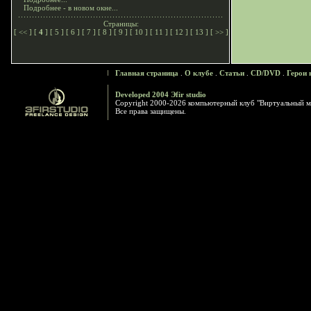
Подробнее - в новом окне...
Страницы:
[
<<
] [
4
] [
5
] [
6
] [
7
] [
8
] [
9
] [
10
] [
11
] [
12
] [
13
] [
>>
]
Главная страница
.
О клубе
.
Статьи
.
CD/DVD
.
Герои 
Developed 2004 Эfir studio
Copyright 2000-2026 компьютерный клуб "Виртуальный м
Все права защищены.