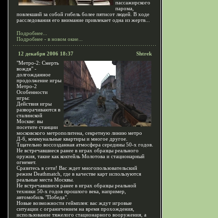
пассажирского
парома,
повлекший за собой гибель более пятисот людей. В ходе
расследования его внимание привлекает одна из жертв...
Подробнее...
Подробнее - в новом окне...
12 декабря 2006 18:37
Shtrek
"Метро-2: Смерть
вождя" -
долгожданное
продолжение игры
Метро-2
Особенности
игры:
Действия игры
разворачиваются в
сталинской
Москве: вы
посетите станции
московского метрополитена, секретную линию метро
Д-6, коммунальные квартиры и многое другое.
Тщательно воссозданная атмосфера середины 50-х годов.
Не встречавшиеся ранее в играх образцы реального
оружия, такие как коктейль Молотова и стационарный
огнемет.
Сразитесь в сети! Вас ждет многопользовательский
режим Deathmatch, где в качестве карт используются
реальные места Москвы.
Не встречавшиеся ранее в играх образцы реальной
техники 50-х годов прошлого века, например,
автомобиль "Победа".
Новые возможности геймплея: вас ждут игровые
ситуации с ограничением на время прохождения,
использование тяжелого стационарного вооружения, а