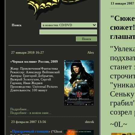
13 января 2007
"Сюже
сюжет
Поиск
глашат
"Увлек
27 января 2010 16:27
Alex
подхва
«Черная молния» Россия, 2009
станет 
Жанр: Приключения/Фантастика
Режиссер: Александр Войтинский
строчи
Актеры: Григорий Добрыгин,
Валерий Золотухин, Сергей
"уника
Гармаш, Иван Жидков
Производство: Universal Pictures
Длительность: 100 минут
Сеньку
грабил"
Подробнее...
созрел 
Подробнее - в новом окне...
23 февраля 2007 13:56
shtrek
~0L~
Призрачный гонщик
«
» (“Ghost