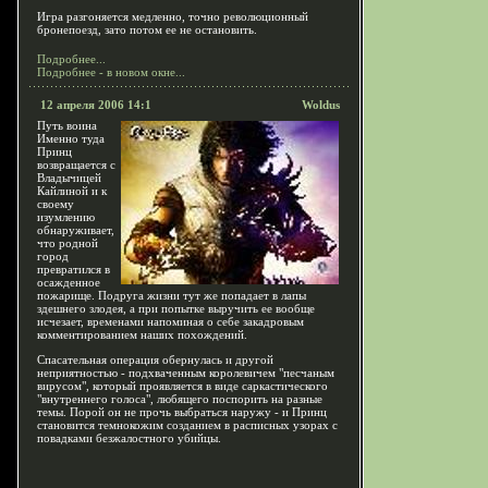
Игра разгоняется медленно, точно революционный
бронепоезд, зато потом ее не остановить.
Подробнее...
Подробнее - в новом окне...
12 апреля 2006 14:1
Woldus
Путь воина
Именно туда
Принц
возвращается с
Владычицей
Кайлиной и к
своему
изумлению
обнаруживает,
что родной
город
превратился в
осажденное
пожарище. Подруга жизни тут же попадает в лапы
здешнего злодея, а при попытке выручить ее вообще
исчезает, временами напоминая о себе закадровым
комментированием наших похождений.
Спасательная операция обернулась и другой
неприятностью - подхваченным королевичем "песчаным
вирусом", который проявляется в виде саркастического
"внутреннего голоса", любящего поспорить на разные
темы. Порой он не прочь выбраться наружу - и Принц
становится темнокожим созданием в расписных узорах с
повадками безжалостного убийцы.