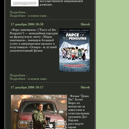
могущественной американской
разведки.
Подробнее...
Подробнее - в новом окне...
17 декабря 2006 18:58
Shtrek
«Фарс пингвинов» ("Farce of the
Penguins") — комедийная пародия
на французскую ленту «Марш
пингвинов», имевшую большой
успех в американском прокате и
получившую «Оскара» за лучший
документальный фильм.
Подробнее...
Подробнее - в новом окне...
17 декабря 2006 18:17
Shtrek
Фильм "Дежа
Вю" Агент
Бюро по
контролю за
алкоголем и
огнестрельным
оружием Дуг
Карлин
расследует
взрыв