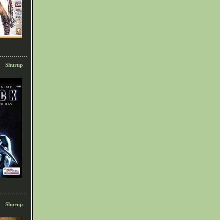
Shurup
Shurup