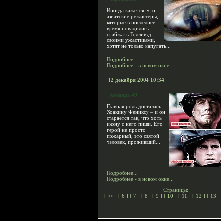
Иногда кажется, что
азиатские режиссеры,
которые в последнее
время повадились
снабжать Голливуд
своими ужастиками,
хотят не только напугать...
Подробнее...
Подробнее - в новом окне...
12 декабря 2004 10:34
Команда 49
Главная роль досталась
Хоакину Фениксу – и он
старается так, что хоть
икону с него пиши. Его
герой не просто
пожарный, это святой
человек, проживший...
Подробнее...
Подробнее - в новом окне...
Страницы:
[
<<
] [
6
] [
7
] [
8
] [
9
] [
10
] [
11
] [
12
] [
13
] 