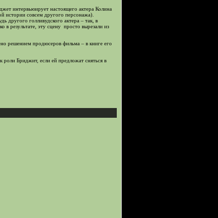
иджет интервьюирует настоящего актера Колина
той истории совсем другого персонажа).
ь другого голливудского актера – так, в
о в результате, эту сцену просто вырезали из
ено решением продюсеров фильма – в книге его
 к роли Бриджит, если ей предложат сняться в