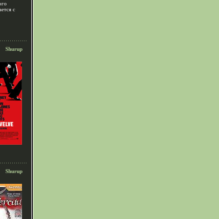
ого
ется с
Shurup
Shurup