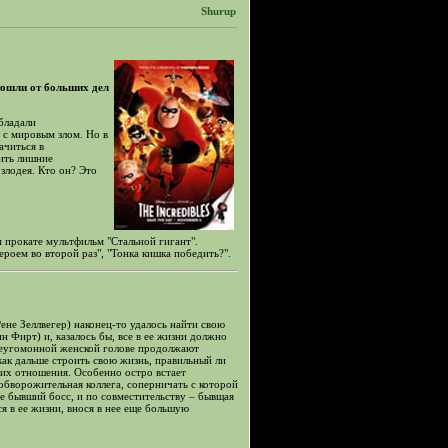
Shurup
тошли от больших дел
бладали
 с мировым злом. Но в
ачиться в
ить лишние
злодея. Кто он? Это
м прокате мультфильм "Стальной гигант".
ероем во второй раз", "Тонка кишка победить?".
ене Зеллвегер) наконец-то удалось найти свою
н Фирт) и, казалось бы, все в ее жизни должно
 неугомонной женской голове продолжают
как дальше строить свою жизнь, правильный ли
ь их отношения. Особенно остро встает
 обворожительная коллега, соперничать с которой
ее бывший босс, и по совместительству – бывщая
я в ее жизни, внося в нее еще большую