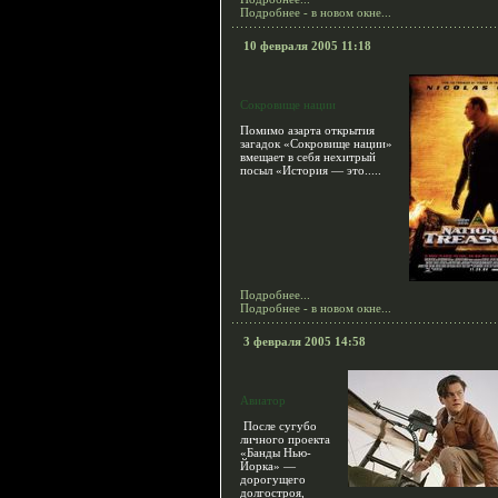
Подробнее - в новом окне...
10 февраля 2005 11:18
Сокровище нации
Помимо азарта открытия
загадок «Сокровище нации»
вмещает в себя нехитрый
посыл «История — это.....
Подробнее...
Подробнее - в новом окне...
3 февраля 2005 14:58
Авиатор
После сугубо
личного проекта
«Банды Нью-
Йорка» —
дорогущего
долгостроя,