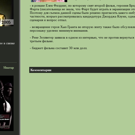
- в романе Елен Филдинг, по которому снят второй фильм, героиня Бр
Фирта (писательница не знала, что Фирт будет играть в экранизации э
Поэтому для съемок данной сцены было решено пригласить какого-нибуд
частности, всерьез рассматривалась кандидатура Джорджа Клуни, однак
сценария и вопрос отпал.
- возвращение героя Хью Гранта во вторую ленту также было обсуловл
персонажу уделено минимум внимания.
- Рене Зеллвегер заявила в одном из интервью, что не против вернуться
третьем фильме.
е в связке
- бюджет фильма составит 30 млн долл.
Shurup
Комментарии