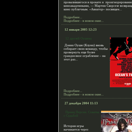
провалившегося в прокате и проигнорированн
киноакадемиками, — Мартин Скорсезе возвраща
кино публичным. «Авиатор» посвящен...
Подробнее...
Подробнее - в новом окне...
12 января 2005 12:23
12 друзей Оушена
Дэнни Оушн (Клуни) вновь
собирает свою команду, чтобы
провернуть еще более
грандиозное ограбление – на
этот раз...
Подробнее...
Подробнее - в новом окне...
27 декабря 2004 11:13
Принц Персии. Схватка
с Судьбой
История игры
начинается через