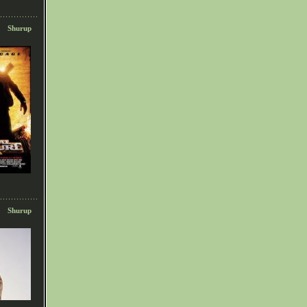
Shurup
Shurup