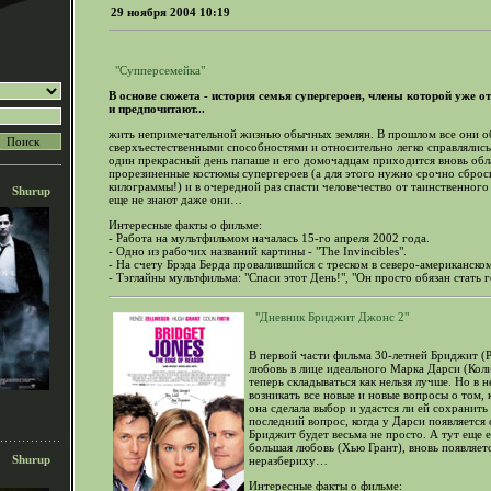
29 ноября 2004 10:19
"Супперсемейка"
В основе сюжета - история семья супергероев, члены которой уже о
и предпочитают...
жить непримечательной жизнью обычных землян. В прошлом все они о
сверхъестественными способностями и относительно легко справлялись
один прекрасный день папаше и его домочадцам приходится вновь обл
прорезиненные костюмы супергероев (а для этого нужно срочно сброс
килограммы!) и в очередной раз спасти человечество от таинственного 
Shurup
еще не знают даже они…
Интересные факты о фильме:
- Работа на мультфильмом началась 15-го апреля 2002 года.
- Одно из рабочих названий картины - "The Invincibles".
- На счету Брэда Берда провалившийся с треском в северо-американско
- Тэглайны мультфильма: "Спаси этот День!", "Он просто обязан стать г
"Дневник Бриджит Джонс 2"
В первой части фильма 30-летней Бриджит (Р
любовь в лице идеального Марка Дарси (Коли
теперь складываться как нельзя лучше. Но в
возникать все новые и новые вопросы о том, 
она сделала выбор и удастся ли ей сохранит
последний вопрос, когда у Дарси появляется
Бриджит будет весьма не просто. А тут еще 
большая любовь (Хью Грант), вновь появляетс
Shurup
неразбериху…
Интересные факты о фильме: