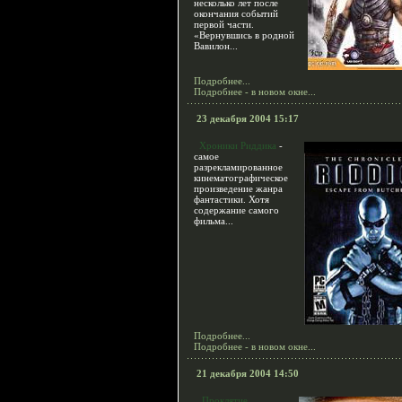
несколько лет после
окончания событий
первой части.
«Вернувшись в родной
Вавилон...
Подробнее...
Подробнее - в новом окне...
23 декабря 2004 15:17
Хроники Риддика
-
самое
разрекламированное
кинематографическое
произведение жанра
фантастики. Хотя
содержание самого
фильма...
Подробнее...
Подробнее - в новом окне...
21 декабря 2004 14:50
Проклятие