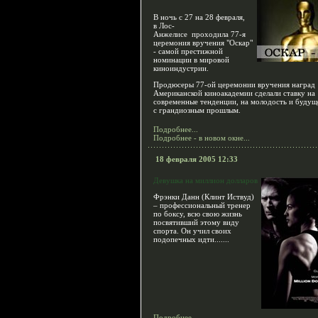
В ночь с 27 на 28 февраля,
в Лос-
Анжелисе проходила 77-я
церемония вручения "Оскар"
- самой престижной
номинации в мировой
киноиндустрии.
Продюсеры 77-ой церемонии вручения наград
Американской киноакадемии сделали ставку на
современные тенденции, на молодость и будуще
с грандиозным прошлым.
Подробнее...
Подробнее - в новом окне...
18 февраля 2005 12:33
Девушка на миллион долларов
Фрэнки Данн (Клинт Иствуд)
– профессиональный тренер
по боксу, всю свою жизнь
посвятивший этому виду
спорта. Он учил своих
подопечных идти.......
Подробнее...