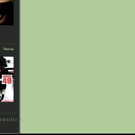
Shurup
[
14
] [
15
]