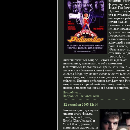
рекламно-обёр
формулировки
фильм Гая Рич
Причин тому н
тут и культовы
его первых раб
почти полная
безызвестность
пенатах преды
художественно
недоразумения
«Унесённые» с
жёнушкой в гл
роли. Словом,
«Револьвер» д
ответить на од
простой, но
жизненноважный вопрос – стоит ли ждать от
англичанина, заявившего о себе громкими и
талантливыми постановками (речь, конечно, о 
деньгах» и «Большом куше») чего-то нового и
мистера Мадонну можно смело вносить в спис
режиссёров, коротающих свои деньки в творче
забвении. Интриги добавлял и тот факт, что Ри
возвращается к принёсшей ему славу теме кри
экшена о мелких воришках и больших деньгах.
Подробнее...
Подробнее - в новом окне...
22 сентября 2005 12:14
Главными действующими
лицами этого фильма
стали братья Гримм,
Джэйк (Хит Леджер) и
Уилл (Мэтт Дэймон),
знаменитые сказочники и