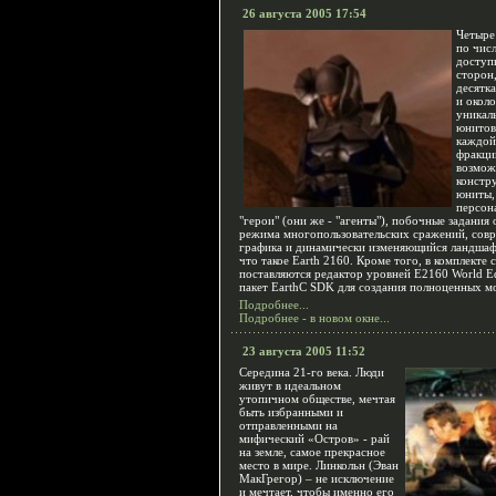
26 августа 2005 17:54
Четыре
по чис
доступ
сторон
десятк
и окол
уникал
юнитов
каждой
фракци
возмож
констр
юниты,
персон
"герои" (они же - "агенты"), побочные задания 
режима многопользовательских сражений, сов
графика и динамически изменяющийся ландшафт
что такое Earth 2160. Кроме того, в комплекте 
поставляются редактор уровней E2160 World Ed
пакет EarthC SDK для создания полноценных м
Подробнее...
Подробнее - в новом окне...
23 августа 2005 11:52
Середина 21-го века. Люди
живут в идеальном
утопичном обществе, мечтая
быть избранными и
отправленными на
мифический «Остров» - рай
на земле, самое прекрасное
место в мире. Линкольн (Эван
МакГрегор) – не исключение
и мечтает, чтобы именно его