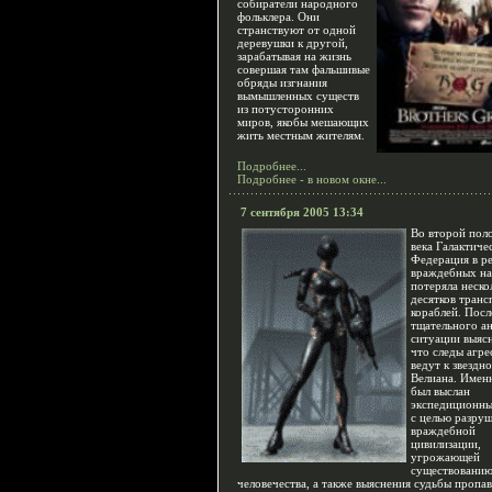
собиратели народного
фольклера. Они
странствуют от одной
деревушки к другой,
зарабатывая на жизнь
совершая там фальшивые
обряды изгнания
вымышленных существ
из потусторонних
миров, якобы мешающих
жить местным жителям.
Подробнее...
Подробнее - в новом окне...
7 сентября 2005 13:34
Во второй пол
века Галактиче
Федерация в ре
враждебных н
потеряла неско
десятков тран
кораблей. Посл
тщательного ан
ситуации выяс
что следы агре
ведут к звездн
Велиана. Именн
был выслан
экспедиционны
с целью разру
враждебной
цивилизации,
угрожающей
существовани
человечества, а также выяснения судьбы пропа