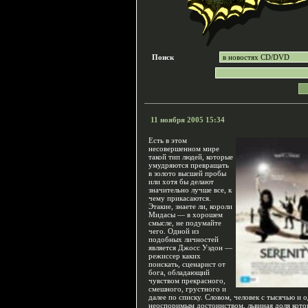
Поиск
11 ноября 2005 15:34
Есть в этом
несовершенном мире
такой тип людей, которые
умудряются превращать
в золото высшей пробы
или хотя бы делают
значительно лучше все, к
чему прикасаются.
Этакие, знаете ли, короли
Мидасы — в хорошем
смысле, не подумайте
чего. Одной из
подобных личностей
является Джосс Уэдон —
режиссер каких
поискать, сценарист от
бога, обладающий
чувством прекрасного,
смешного, грустного и
далее по списку. Словом, человек с тысячью и 
неоспоримым достоинством, львиная доля кот