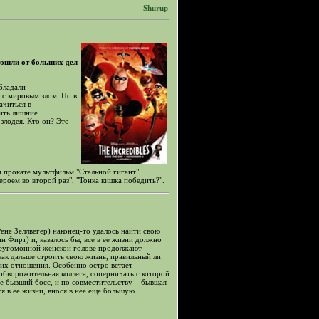
Shurup
тошли от больших дел
бладали
 с мировым злом. Но в
ачиться в
ить лишние
злодея. Кто он? Это
м прокате мультфильм "Стальной гигант".
ероем во второй раз", "Тонка кишка победить?".
ене Зеллвегер) наконец-то удалось найти свою
н Фирт) и, казалось бы, все в ее жизни должно
 неугомонной женской голове продолжают
как дальше строить свою жизнь, правильный ли
ь их отношения. Особенно остро встает
 обворожительная коллега, соперничать с которой
ее бывший босс, и по совместительству – бывщая
я в ее жизни, внося в нее еще большую