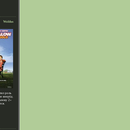
Woldus
лил роль
е вперёд.
ызову 2»
тся.