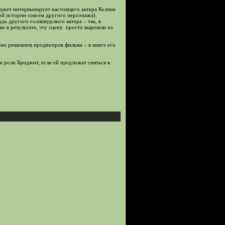
иджет интервьюирует настоящего актера Колина
той истории совсем другого персонажа).
ь другого голливудского актера – так, в
о в результате, эту сцену просто вырезали из
ено решением продюсеров фильма – в книге его
 к роли Бриджит, если ей предложат сняться в