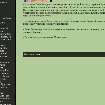
и кино.
- в романе Елен Филдинг, по которому снят второй фильм, героиня Бр
Фирта (писательница не знала, что Фирт будет играть в экранизации э
Поэтому для съемок данной сцены было решено пригласить какого-нибуд
частности, всерьез рассматривалась кандидатура Джорджа Клуни, однак
сценария и вопрос отпал.
Woldus
- возвращение героя Хью Гранта во вторую ленту также было обсуловл
ы на
персонажу уделено минимум внимания.
ь этой
- Рене Зеллвегер заявила в одном из интервью, что не против вернуться
ной
третьем фильме.
(хит 2005
 назад, на
- бюджет фильма составит 30 млн долл.
, компания
вала
й FPS.
яцы,
ция об
Комментарии
астала
остями и
тами.
чим
ающий от
о решили
йт Арчер
ячески
к
о. Другими
ужас, а
о
own
LithTech)
изикой от
ого
 внезапные