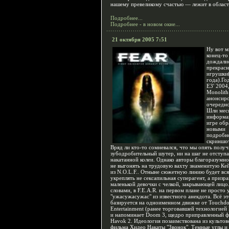
нашему превеликому счастью — лежит в област
Подробнее...
Подробнее - в новом окне...
21 октября 2005 7:51
Ну вот м
конец-то
дождалис
прекрас
игрушки
года).Год
Е3' 2004
Monolith
анонсиро
очередно
Шли мес
информа
игре обр
новыми
подробн
скриншо
Вряд ли кто-то сомневался, что мы опять полу
зубодробительный шутер, ни на шаг не отступ
накатанной колеи. Однако авторы благоразумн
не выгонять на трудовую вахту знаменитую Ке
из N.O.L.F.. Отныне сюжетную линию будет вс
укреплять не сексапильная суперагент, а призра
маленькой девочки с челкой, закрывающей лиц
словами, в F.E.A.R. на первом плане не просто 
"ужасужасужас" из известного анекдота. Всё эт
базируется на одноименном движке от Touchd
Entertainment (ранее торговавшей технологией 
и напоминает Doom 3, щедро приправленный ф
Havok 2. Идеология позаимствована из культов
фильма Хидео Накаты "Звонок". Темные углы и