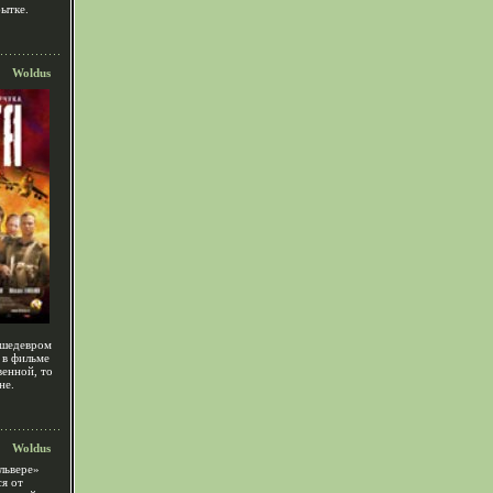
бытке.
Woldus
 шедевром
 в фильме
венной, то
не.
Woldus
львере»
ся от