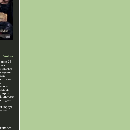
Woldus
овине 24
ская
зультате
ападений
лько
спортных
е
ализа
нилось,
ссоров
ой системе
о туда и
й корпус
шения
ю
вших без