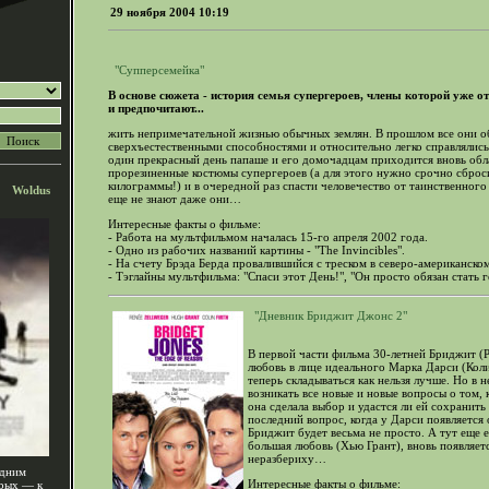
29 ноября 2004 10:19
"Супперсемейка"
В основе сюжета - история семья супергероев, члены которой уже о
и предпочитают...
жить непримечательной жизнью обычных землян. В прошлом все они о
сверхъестественными способностями и относительно легко справлялись
один прекрасный день папаше и его домочадцам приходится вновь обл
прорезиненные костюмы супергероев (а для этого нужно срочно сброс
килограммы!) и в очередной раз спасти человечество от таинственного 
Woldus
еще не знают даже они…
Интересные факты о фильме:
- Работа на мультфильмом началась 15-го апреля 2002 года.
- Одно из рабочих названий картины - "The Invincibles".
- На счету Брэда Берда провалившийся с треском в северо-американско
- Тэглайны мультфильма: "Спаси этот День!", "Он просто обязан стать г
"Дневник Бриджит Джонс 2"
В первой части фильма 30-летней Бриджит (Р
любовь в лице идеального Марка Дарси (Коли
теперь складываться как нельзя лучше. Но в
возникать все новые и новые вопросы о том, 
она сделала выбор и удастся ли ей сохранит
последний вопрос, когда у Дарси появляется
Бриджит будет весьма не просто. А тут еще 
большая любовь (Хью Грант), вновь появляетс
неразбериху…
одним
Интересные факты о фильме:
орых — к