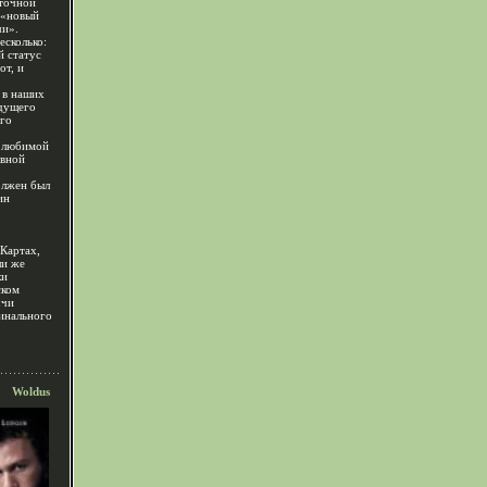
точной
 «новый
чи».
есколько:
й статус
от, и
 в наших
дущего
го
 любимой
авной
олжен был
ин
«Картах,
ли же
ки
ском
ччи
минального
Woldus