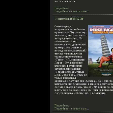
вести колонистов.
Подробнее...
Подробнее - в новом окне...
7 сентября 2005 12:38
Сиквелы редко
получаются достойными
оригиналов. Эту аксиому
знают все, кто хоть как-то
интересуется кино. Не
менее известными
являются и традиционные
примеры тех редких в
последнее время комедий,
что всё-таки получили
удачные продолжения:
«Такси», «Американский
Пирог». Ну а всеобщей
классикой в этой связи
остаётся легендарный
«Терминатор 2: Судный
День», что в 1991 году не
только превзошёл
оригинал и получил три «Оскара», но и опреде
компьютерных технологий в кино на десятилети
Всё это говорю к тому, что от «Мужчины по В
ждать чего-то особенного всё-таки не приходи
Ничего нового, собственно, и не увидите.
Подробнее...
Подробнее - в новом окне...