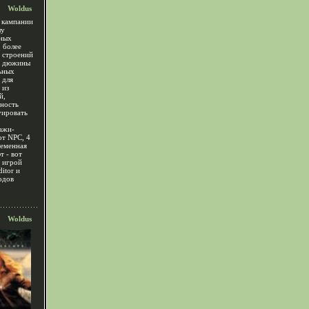
Woldus
 кампании
лу
ных
, более
а строений
о дюжины
ьных
 для
 из
й,
ность
уировать
ажи-
от NPC, 4
ременная
 - вот
с игрой
itor и
одов
Woldus