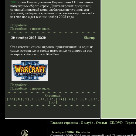
2005
стала Неофициальным Первенством СНГ по самым
популярным eSport-играм. Девять игровых дисциплин,
солидный призовой фонд, любительские турниры для
зрителей, фейерверк красивых и захватывающих матчей -
вот что нас ждёт в конце ноября 2005 года
Подробнее...
Подробнее - в новом окне...
20 октября 2005 18:20
Shurup
Стал известен список игроков, приглашённых на один из
самых зрелищных и самых интересных турниров за всю
историю киберспорта -
BlizzCon
.
Подробнее...
Подробнее - в новом окне...
Страницы:
[
<<
] [
8
] [
9
] [
10
] [
11
] [
12
] [
13
] [
14
] [
15
] [
16
] [
17
]
[
>>
]
Главная страница
.
О клубе
.
Статьи
.
CD/DVD
.
Герои 
Developed 2004 Эfir studio
Copyright 2000-2026 компьютерный клуб "Виртуальный м