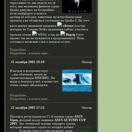
через какие-то две недели после
того, как миллионы фанатов серии
Quake ринулись на бескрайние
поля multiplayer-a нового
детища id software, известные мультигейминговые
проекты уже обзавелись составами по Quake 4. На этот
раз в центре внимания оказались
x6tence
(состав
которых по Counter-Strike принимает сейчас участие в
третьем сезоне
WEG), а так же
Begrip
(этот
проект так же не нужнается в представлении). Итак,
составы и несколько слов о каждом из них:
Подробнее...
Подробнее - в новом окне...
31 октября 2005 19:19
Shurup
В начале я воспринял игру
Lineage
ll
,
как обычную, ничем не
примечательную MMORPG. Но
когда я поиграл в неё, я понял что
очень сильно заблуждался.
Подробнее...
Подробнее - в новом окне...
21 октября 2005 17:52
Shurup
Началась регистрация на 11-й турнир серии
ASUS
Open,
который носит название
ASUS AUTUMN CUP
2005
. Это четвёртый турнир текущего сезона,
который завершает серию из четырёх кубков
ASUS Open
2005
. За время своего существования серия
ASUS Open