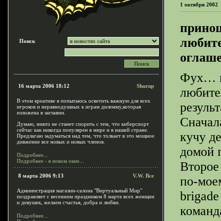
1 октября 2002
прино
любите
Поиск
оглаше
Фух… 
16 марта 2006 18:12
Shurup
любите
В этом креативе я попытаюсь осветить важную для всех
результ
игроков и неравнодушных к играм дилемму,которая
изложена в заглавии.
Сначал
Думаю, никто не станет спорить с тем, что киберспорт
сейчас как никогда популярен в мире и в нашей стране.
кучу д
Предлагаю задуматься над тем, что толкает в это мощное
дивжение все новых и новых членов.
домой 
Подробнее...
Подробнее - в новом окне...
Второе
8 марта 2006 9:13
V.W. Все
по-мое
Администрация магазин-салона "Виртуальный Мир"
brigade
поздравляет с весенним праздником 8 марта всех женщин
и девушек, желаем счастья, добра и любви.
команд
Подробнее...