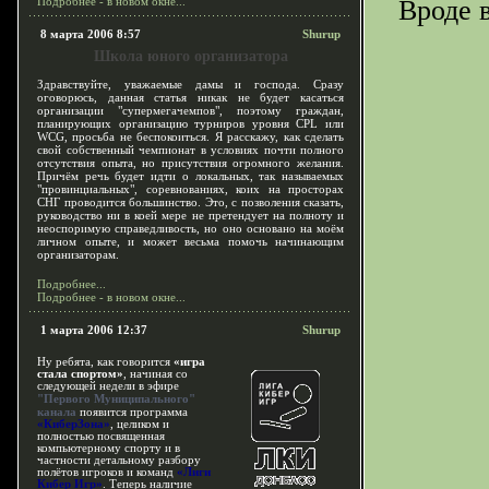
Подробнее - в новом окне...
Вроде 
8 марта 2006 8:57
Shurup
Школа юного организатора
Здравствуйте, уважаемые дамы и господа. Сразу
оговорюсь, данная статья никак не будет касаться
организации "супермегачемпов", поэтому граждан,
планирующих организацию турниров уровня CPL или
WCG, просьба не беспокоиться. Я расскажу, как сделать
свой собственный чемпионат в условиях почти полного
отсутствия опыта, но присутствия огромного желания.
Причём речь будет идти о локальных, так называемых
"провинциальных", соревнованиях, коих на просторах
СНГ проводится большинство. Это, с позволения сказать,
руководство ни в коей мере не претендует на полноту и
неоспоримую справедливость, но оно основано на моём
личном опыте, и может весьма помочь начинающим
организаторам.
Подробнее...
Подробнее - в новом окне...
1 марта 2006 12:37
Shurup
Ну ребята, как говорится
«игра
стала спортом»
, начиная со
следующей недели в эфире
"Первого Муниципального"
канала
появится программа
«КиберЗона»
, целиком и
полностью посвященная
компьютерному спорту и в
частности детальному разбору
полётов игроков и команд
«Лиги
Кибер Игр»
. Теперь наличие