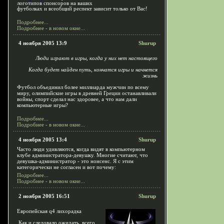
логотипов спонсоров на ваших
футболках и всеобщий респект зависит только от Вас!
Подробнее...
Подробнее - в новом окне...
4 ноября 2005 13:9
Shurup
Люди играют в игры, когда у них нет настоящего
Когда будет найден путь, кончатся игры и начнется
жизнь
Футбол объединил более миллиарда мужчин по всему
миру, олимпийские игры в древней Греции останавливали
войны, спорт сделал нас здоровее, а что нам дали
компьютерные игры?
Подробнее...
Подробнее - в новом окне...
4 ноября 2005 13:4
Shurup
Часто люди удивляются, когда видят в компьютерном
клубе администратора-девушку. Многие считают, что
девушка-администратор - это нонсенс. Я с этим
категорически не согласен и вот почему:
Подробнее...
Подробнее - в новом окне...
2 ноября 2005 16:51
Shurup
Европейская q4 лихорадка
Как и следовало ожидать, всего