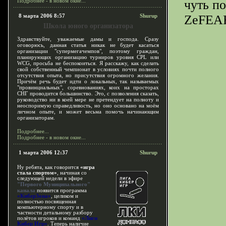
Подробнее - в новом окне...
чуть по
8 марта 2006 8:57
Shurup
ZeFEAR
Школа юного организатора
Здравствуйте, уважаемые дамы и господа. Сразу
оговорюсь, данная статья никак не будет касаться
организации "супермегачемпов", поэтому граждан,
планирующих организацию турниров уровня CPL или
WCG, просьба не беспокоиться. Я расскажу, как сделать
свой собственный чемпионат в условиях почти полного
отсутствия опыта, но присутствия огромного желания.
Причём речь будет идти о локальных, так называемых
"провинциальных", соревнованиях, коих на просторах
СНГ проводится большинство. Это, с позволения сказать,
руководство ни в коей мере не претендует на полноту и
неоспоримую справедливость, но оно основано на моём
личном опыте, и может весьма помочь начинающим
организаторам.
Подробнее...
Подробнее - в новом окне...
1 марта 2006 12:37
Shurup
Ну ребята, как говорится
«игра
стала спортом»
, начиная со
следующей недели в эфире
"Первого Муниципального"
канала
появится программа
«КиберЗона»
, целиком и
полностью посвященная
компьютерному спорту и в
частности детальному разбору
полётов игроков и команд
«Лиги
Кибер Игр»
. Теперь наличие