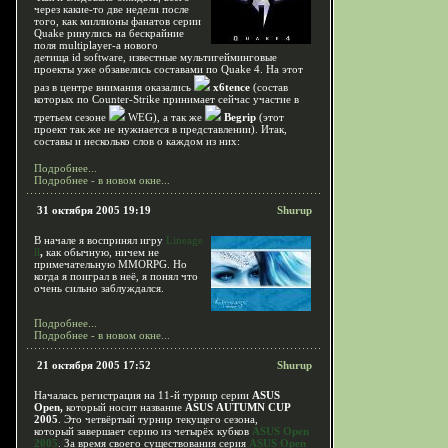
через какие-то две недели после
того, как миллионы фанатов серии
Quake ринулись на бескрайние
поля multiplayer-a нового
детища id software, известные мультигейминговые
проекты уже обзавелись составами по Quake 4. На этот
раз в центре внимания оказались
x6tence
(состав
которых по Counter-Strike принимает сейчас участие в
третьем сезоне
WEG), а так же
Begrip
(этот
проект так же не нужнается в представлении). Итак,
составы и несколько слов о каждом из них:
Подробнее...
Подробнее - в новом окне...
31 октября 2005 19:19
Shurup
В начале я воспринял игру
Lineage
ll
,
как обычную, ничем не
примечательную MMORPG. Но
когда я поиграл в неё, я понял что
очень сильно заблуждался.
Подробнее...
Подробнее - в новом окне...
21 октября 2005 17:52
Shurup
Началась регистрация на 11-й турнир серии
ASUS
Open,
который носит название
ASUS AUTUMN CUP
2005
. Это четвёртый турнир текущего сезона,
который завершает серию из четырёх кубков
ASUS Open
2005
. За время своего существования серия
ASUS Open