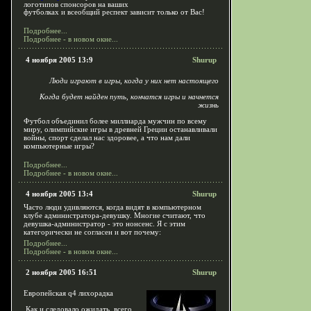
логотипов спонсоров на ваших
футболках и всеобщий респект зависит только от Вас!
Подробнее...
Подробнее - в новом окне...
4 ноября 2005 13:9
Shurup
Люди играют в игры, когда у них нет настоящего
Когда будет найден путь, кончатся игры и начнется
жизнь
Футбол объединил более миллиарда мужчин по всему
миру, олимпийские игры в древней Греции останавливали
войны, спорт сделал нас здоровее, а что нам дали
компьютерные игры?
Подробнее...
Подробнее - в новом окне...
4 ноября 2005 13:4
Shurup
Часто люди удивляются, когда видят в компьютерном
клубе администратора-девушку. Многие считают, что
девушка-администратор - это нонсенс. Я с этим
категорически не согласен и вот почему:
Подробнее...
Подробнее - в новом окне...
2 ноября 2005 16:51
Shurup
Европейская q4 лихорадка
Как и следовало ожидать, всего