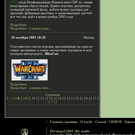
2005
стала Неофициальным Первенством СНГ по самым
популярным eSport-играм. Девять игровых дисциплин,
солидный призовой фонд, любительские турниры для
зрителей, фейерверк красивых и захватывающих матчей -
вот что нас ждёт в конце ноября 2005 года
Подробнее...
Подробнее - в новом окне...
20 октября 2005 18:20
Shurup
Стал известен список игроков, приглашённых на один из
самых зрелищных и самых интересных турниров за всю
историю киберспорта -
BlizzCon
.
Подробнее...
Подробнее - в новом окне...
Страницы:
[
<<
] [
8
] [
9
] [
10
] [
11
] [
12
] [
13
] [
14
] [
15
] [
16
] [
17
]
[
>>
]
Главная страница
.
О клубе
.
Статьи
.
CD/DVD
.
Герои 
Developed 2004 Эfir studio
Copyright 2000-2026 компьютерный клуб "Виртуальный м