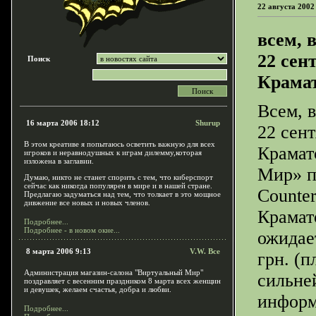
22 августа 2002
всем, в
22 сен
Поиск
Крамат
Всем, в
16 марта 2006 18:12
Shurup
22 сент
В этом креативе я попытаюсь осветить важную для всех
Крамат
игроков и неравнодушных к играм дилемму,которая
изложена в заглавии.
Мир» п
Думаю, никто не станет спорить с тем, что киберспорт
сейчас как никогда популярен в мире и в нашей стране.
Counte
Предлагаю задуматься над тем, что толкает в это мощное
дивжение все новых и новых членов.
Крамат
Подробнее...
Подробнее - в новом окне...
ожидае
8 марта 2006 9:13
V.W. Все
грн. (
Администрация магазин-салона "Виртуальный Мир"
сильне
поздравляет с весенним праздником 8 марта всех женщин
и девушек, желаем счастья, добра и любви.
информ
Подробнее...