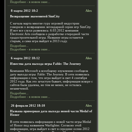
Подробнее - в новом окне...
8 марта 2012 18:2
Alex
Возвращение знаменитой SimCity
С начала марта многие гуру игровой индустрии
говорили о возвращении легендарной серии игр SimCity.
И вот все слухи развеялись: 6.03.2012 компания
Electronic Arts сообщила о разработке очередной части
градостроительной игры. Название игры останется
старым, а сама игра выйдет в 2013 году.
Подробнее...
Подробнее - в новом окне...
6 марта 2012 18:12
Alex
Известна дата выхода игры Fable: The Journey
Компания Microsoft к всеобщему изумлению сообщила
дату выхода игры Fable: The Journey. В сети появилась
информация о том, что игра выйдет в свет 4 сентября
2012 года. Как это зачастую бывает, информация вскоре с
сайтов была удалена, но тем не менее, не осталась
незамеченой.
Подробнее...
Подробнее - в новом окне...
26 февраля 2012 18:10
Alex
Названа примерная дата выхода новой части Medal of
Honor
В сети появилась информация о новой части игры Medal
of Honor под названием Warfighter. Согласно этой
информации, игра выйдет в свет в середине осени 2012