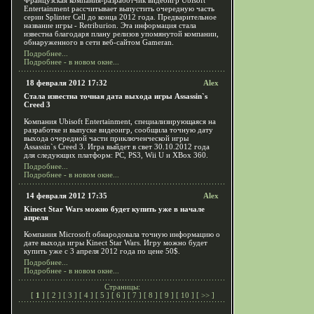
Французская компания-разработчик видеоигр Ubisoft
Entertainment рассчитывает выпустить очередную часть
серии Splinter Cell до конца 2012 года. Предварительное
название игры - Retriburion. Эта информация стала
известна благодаря плану релизов упомянутой компании,
обнаруженного в сети веб-сайтом Gameran.
Подробнее...
Подробнее - в новом окне...
18 февраля 2012 17:32
Alex
Стала известна точная дата выхода игры Assassin`s
Creed 3
Компания Ubisoft Entertainment, специализирующаяся на
разработке и выпуске видеоигр, сообщила точную дату
выхода очередной части приключенческой игры
Assassin`s Creed 3. Игра выйдет в свет 30.10.2012 года
для следующих платформ: PC, PS3, Wii U и XBox 360.
Подробнее...
Подробнее - в новом окне...
14 февраля 2012 17:35
Alex
Kinect Star Wars можно будет купить уже в начале
апреля
Компания Microsoft обнародовала точную информацию о
дате выхода игры Kinect Star Wars. Игру можно будет
купить уже с 3 апреля 2012 года по цене 50$.
Подробнее...
Подробнее - в новом окне...
Страницы:
[
1
] [
2
] [
3
] [
4
] [
5
] [
6
] [
7
] [
8
] [
9
] [
10
] [
>>
]