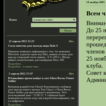
14 ноября 2001
Всем ч
Поиск
Вниман
До 25 
перере
22 апреля 2012 15:23
Alex
прошед
Стала известна дата выхода игры Halo 4
членов
Накануне появилась информация о том, что компания
Microsoft, издатель серии игр Halo, назвала точную дату
25 ноя
выхода очередной части экшена - 6.11.2012 г. Шутер
выйдет исключительно для платформы Xbox 360.
Подробнее...
клуба.
Подробнее - в новом окне...
Совет 
5 апреля 2012 17:47
Alex
Админи
В ближайшее время выйдет в свет Ghost Recon: Future
Soldier
Компания-разработчик Ubisoft Entertainment сообщила
дату выхода нового шутера Tom Clancy`s Ghost Recon:
Future Soldier для персонального компьютера. Этот
долгожданный день - 15.06.12. У геймеров будет
возможность купить игру как в коробочном варианте, так
и в цифровом.
Подробнее...