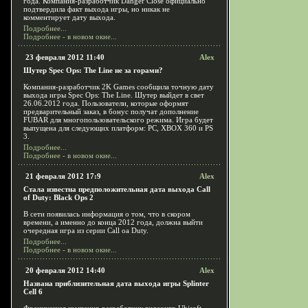
года. Компания-разработчик Danger Close официально
подтвердила факт выхода игры, но никак не
комментирует дату выхода.
Подробнее...
Подробнее - в новом окне...
23 февраля 2012 11:40
Alex
Шутер Spec Ops: The Line не за горами?
Компания-разработчик 2K Games сообщила точную дату
выхода игры Spec Ops: The Line. Шутер выйдет в свет
26.06.2012 года. Пользователи, которые оформят
предварительный заказ, в бонус получат дополнение
FUBAR для многопользовательского режима. Игра будет
выпущена для следующих платформ: PC, XBOX 360 и PS
3.
Подробнее...
Подробнее - в новом окне...
21 февраля 2012 17:9
Alex
Стала известна предположительная дата выхода Call
of Duty: Black Ops 2
В сети появилась информация о том, что в скором
времени, а именно до конца 2012 года, должна выйти
очередная игра из серии Call oа Duty.
Подробнее...
Подробнее - в новом окне...
20 февраля 2012 14:40
Alex
Названа приблизительная дата выхода игры Splinter
Cell 6