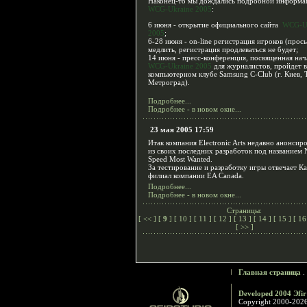
Наконец-то мы дождались подробной информа
WCG-Ukraine 2005
:
6 июня - открытие официального сайта
WCG-Uk
2005
;
6-28 июня - on-line регистрация игроков (прось
медлить, регистрация продлеваться не будет;
14 июня - пресс-конференция, посвященная на
WCG-Ukraine 2005
для журналистов, пройдет в
компьютерном клубе Samsung C-Club (г. Киев,
Метроград).
Подробнее...
Подробнее - в новом окне...
23 мая 2005 17:59
Итак компания Electronic Arts недавно анонсир
из своих последних разработок под названием 
Speed Most Wanted.
За тестирование и разработку игры отвечает К
филиал компании EA Canada.
Подробнее...
Подробнее - в новом окне...
Страницы:
[
<<
] [
9
] [
10
] [
11
] [
12
] [
13
] [
14
] [
15
] [
1
[
>>
]
Главная страница
.
Developed 2004 Эfir
Copyright 2000-202