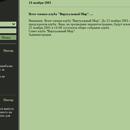
14 ноября 2001
Всем членам клуба "Виртуальный Мир". ...
Внимание. Всем членам клуба "Виртуальный Мир". До 25 ноября 2001 
председателя клуба. Лица, не прошедшие перерегистрацию, будут искл
25 ноября 2001 в 14-00 состоится общее собрание клуба.
Совет клуба "Виртуальный Мир".
Администрация
Shurup
 наиболее
 за
и не
Shurup
ся выпуск
нного на
тно для