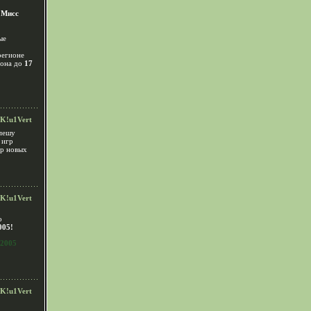
с
Мисс
ые
регионе
иона до
17
K!u1Vert
спешу
 игр
ор новых
K!u1Vert
о
005!
2005
K!u1Vert