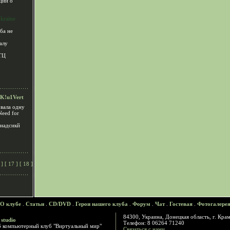
ции о
raine
ба не
чалу
 ТЦ
K!u1Vert
овала одну
Need for
анадсикй
6
] [
17
] [
18
]
О клубе
.
Статьи
.
CD/DVD
.
Герои нашего клуба
.
Форум
.
Чат
.
Гостевая
.
Фотогалере
84300, Украина, Донецкая область, г. Крам
 studio
Телефон: 8 06264 71240
6 компьютерный клуб "Виртуальный мир"
Связаться с нами...