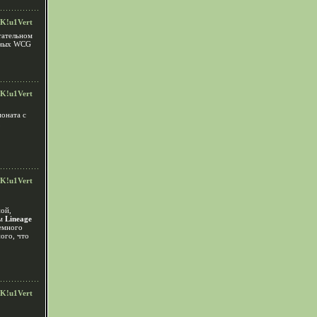
K!u1Vert
тательном
чных WCG
K!u1Vert
оната c
,
K!u1Vert
ной,
ем
Lineage
емного
ого, что
K!u1Vert