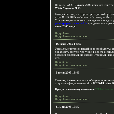
На сайте
WCG-Ukraine 2005
появился конкур
WCG Украина 2005.
Каждый регион, в котором проходят отборочн
игры
WCG 2005
выбирает собственную Мисс.
Участницы региональных конкурсов в каждом 
регистрируются на сайте
в разделе своего рег
июля 2005 года.
Подробнее...
Подробнее - в новом окне...
16 июня 2005 14:35
Уважаемые читатели нашей новостной ленты, 
порадовать вас тем, что у нас, в отделе сетевых
появился скромный, но скажем «удачный» наб
игр.
Подробнее...
Подробнее - в новом окне...
6 июня 2005 13:49
Сегодня,
6 июня
, как нам и обещали, произошл
открытие официального сайта
WCG-Ukraine 2
Предлагаю вашему вниманию
WCG-Ukraine 
Подробнее...
Подробнее - в новом окне...
31 мая 2005 17:50