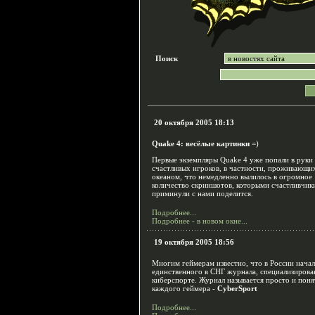
Поиск
20 октября 2005 18:13
Quake 4: весёлые картинки
=)
Первые экземпляры Quake 4 уже попали в руки
счастливых игроков, в частности, проживающих
океаном, что немедленно вылилось в огромное
количество скриншотов, которыми счастливчик
приминули с нами поделится.
Подробнее...
Подробнее - в новом окне...
19 октября 2005 18:56
Многим геймерам известно, что в России начал
единственного в СНГ журнала, специализирова
киберспорте. Журнал называется просто и поня
каждого геймера -
CyberSport
Подробнее...