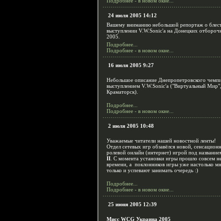
Подробнее - в новом окне...
24 июля 2005 14:12
Вашему вниманию небольшой репортаж о блес
выступлении V.W.Sonic'a на Донецких отборо
2005.
Подробнее...
Подробнее - в новом окне...
16 июля 2005 9:27
Небольшое описание Днепропетровского чемпи
выступлением V.W.Sonic'a ("Виртуальный Мир"
Краматорск).
Подробнее...
Подробнее - в новом окне...
2 июля 2005 10:48
Уважаемые читатели нашей новостной ленты!
Отдел сетевых игр обзавёлся новой, сенсацион
ролевой онлайн (интернет) игрой под названи
II
. С момента установки игры прошло совсем н
времени, а поклонников игры уже настолько мн
только и успевают занимать очередь :)
Подробнее...
Подробнее - в новом окне...
25 июня 2005 12:39
Мисс WCG Украина 2005