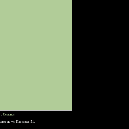
я
.
Ссылки
аторск, ул. Парковая, 51.