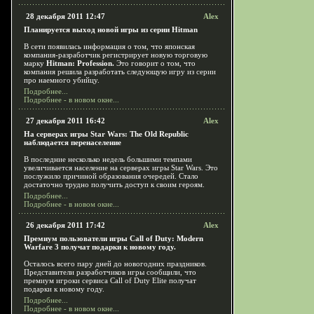
28 декабря 2011 12:47
Alex
Планируется выход новой игры из серии Hitman
В сети появилась информация о том, что японская
компания-разработчик регистрирует новую торговую
марку
Hitman: Profession.
Это говорит о том, что
компания решила разработать следующую игру из серии
про наемного убийцу.
Подробнее...
Подробнее - в новом окне...
27 декабря 2011 16:42
Alex
На серверах игры Star Wars: The Old Republic
наблюдается перенаселение
В последние несколько недель большими темпами
увеличивается население на серверах игры Star Wars. Это
послужило причиной образования очередей. Стало
достаточно трудно получить доступ к своим героям.
Подробнее...
Подробнее - в новом окне...
26 декабря 2011 17:42
Alex
Премиум пользователи игры Call of Duty: Modern
Warfare 3 получат подарки к новому году.
Осталось всего пару дней до новогодних праздников.
Представители разработчиков игры сообщили, что
премиум игроки сервиса Call of Duty Elite получат
подарки к новому году.
Подробнее...
Подробнее - в новом окне...