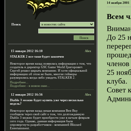
14 ноября 2001
Всем ч
Поиск
Вниман
До 25 
перере
15 января 2012 16:10
Alex
прошед
STALKER 2 все-таки будет закончен
членов
Некоторое время назад появилась информация о том, что
создатель и директор GSC Game World Григорович
25 ноя
Сергей решил закрыть компанию. И хотя официальной
информации об этом не было, многие геймеры
разуверились когда-либо увидеть STALKER 2.
клуба.
Подробнее...
Подробнее - в новом окне...
Совет 
12 января 2012 16:56
Alex
Админи
Diablo 3 можно будет купить уже через несколько
недель?
Некоторое время назад некая компания Best Buy
сообщила через свой сайт о том, что долгожданную
Diablo 3 можно будет приобрести уже в начале февраля
сего года. Однако, данная информация была
опровергнута разработчиком - компанией Blizzard
Entertainment.