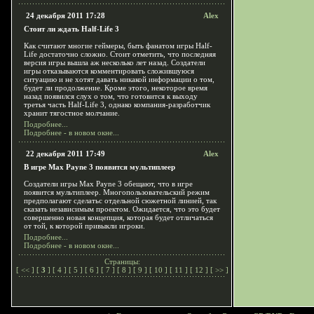
24 декабря 2011 17:28
Alex
Стоит ли ждать Half-Life 3
Как считают многие геймеры, быть фанатом игры Half-
Life достаточно сложно. Стоит отметить, что последняя
версия игры вышла аж несколько лет назад. Создатели
игры отказываются комментировать сложившуюся
ситуацию и не хотят давать никакой информации о том,
будет ли продолжение. Кроме этого, некоторое время
назад появился слух о том, что готовится к выходу
третья часть Half-Life 3, однако компания-разработчик
хранит тягостное молчание.
Подробнее...
Подробнее - в новом окне...
22 декабря 2011 17:49
Alex
В игре Max Payne 3 появится мультиплеер
Создатели игры Max Payne 3 обещают, что в игре
появится мультиплеер. Многопользовательский режим
предполагают сделатьс отдельной сюжетной линией, так
сказать независимым проектом. Ожидается, что это будет
совершенно новая концепция, которая будет отличаться
от той, к которой привыкли игроки.
Подробнее...
Подробнее - в новом окне...
Страницы:
[
<<
] [
3
] [
4
] [
5
] [
6
] [
7
] [
8
] [
9
] [
10
] [
11
] [
12
] [
>>
]