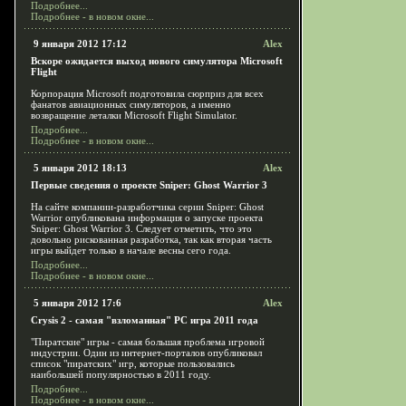
Подробнее...
Подробнее - в новом окне...
9 января 2012 17:12
Alex
Вскоре ожидается выход нового симулятора Microsoft
Flight
Корпорация Microsoft подготовила сюрприз для всех
фанатов авиационных симуляторов, а именно
возвращение леталки Microsoft Flight Simulator.
Подробнее...
Подробнее - в новом окне...
5 января 2012 18:13
Alex
Первые сведения о проекте Sniper: Ghost Warrior 3
На сайте компании-разработчика серии Sniper: Ghost
Warrior опубликована информация о запуске проекта
Sniper: Ghost Warrior 3. Следует отметить, что это
довольно рискованная разработка, так как вторая часть
игры выйдет только в начале весны сего года.
Подробнее...
Подробнее - в новом окне...
5 января 2012 17:6
Alex
Crysis 2 - самая "взломанная" PC игра 2011 года
"Пиратские" игры - самая большая проблема игровой
индустрии. Один из интернет-порталов опубликовал
список "пиратских" игр, которые пользовались
наибольшей популярностью в 2011 году.
Подробнее...
Подробнее - в новом окне...