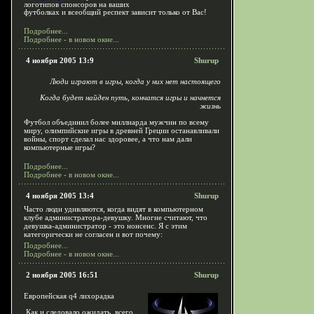
логотипов спонсоров на ваших
футболках и всеобщий респект зависит только от Вас!
Подробнее...
Подробнее - в новом окне...
4 ноября 2005 13:9
Shurup
Люди играют в игры, когда у них нет настоящего
Когда будет найден путь, кончатся игры и начнется
жизнь
Футбол объединил более миллиарда мужчин по всему
миру, олимпийские игры в древней Греции останавливали
войны, спорт сделал нас здоровее, а что нам дали
компьютерные игры?
Подробнее...
Подробнее - в новом окне...
4 ноября 2005 13:4
Shurup
Часто люди удивляются, когда видят в компьютерном
клубе администратора-девушку. Многие считают, что
девушка-администратор - это нонсенс. Я с этим
категорически не согласен и вот почему:
Подробнее...
Подробнее - в новом окне...
2 ноября 2005 16:51
Shurup
Европейская q4 лихорадка
Как и следовало ожидать, всего