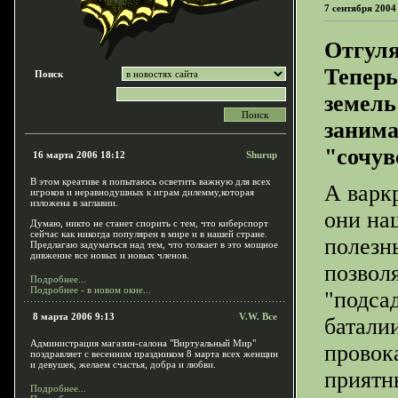
7 сентября 2004
Отгуля
Теперь
Поиск
земель
заним
"сочув
16 марта 2006 18:12
Shurup
В этом креативе я попытаюсь осветить важную для всех
А варк
игроков и неравнодушных к играм дилемму,которая
изложена в заглавии.
они на
Думаю, никто не станет спорить с тем, что киберспорт
сейчас как никогда популярен в мире и в нашей стране.
полезны
Предлагаю задуматься над тем, что толкает в это мощное
дивжение все новых и новых членов.
позвол
Подробнее...
Подробнее - в новом окне...
"подса
8 марта 2006 9:13
V.W. Все
батали
Администрация магазин-салона "Виртуальный Мир"
провок
поздравляет с весенним праздником 8 марта всех женщин
и девушек, желаем счастья, добра и любви.
приятн
Подробнее...