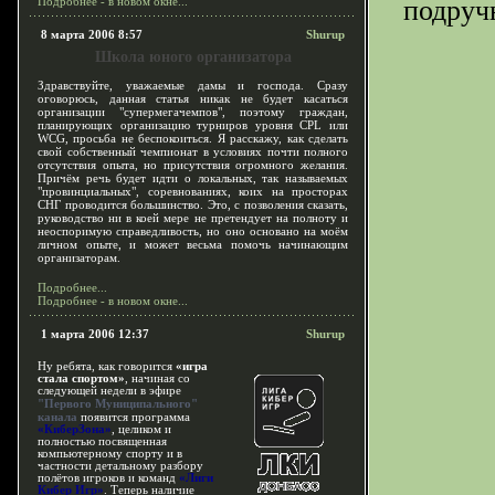
Подробнее - в новом окне...
подруч
8 марта 2006 8:57
Shurup
Школа юного организатора
Здравствуйте, уважаемые дамы и господа. Сразу
оговорюсь, данная статья никак не будет касаться
организации "супермегачемпов", поэтому граждан,
планирующих организацию турниров уровня CPL или
WCG, просьба не беспокоиться. Я расскажу, как сделать
свой собственный чемпионат в условиях почти полного
отсутствия опыта, но присутствия огромного желания.
Причём речь будет идти о локальных, так называемых
"провинциальных", соревнованиях, коих на просторах
СНГ проводится большинство. Это, с позволения сказать,
руководство ни в коей мере не претендует на полноту и
неоспоримую справедливость, но оно основано на моём
личном опыте, и может весьма помочь начинающим
организаторам.
Подробнее...
Подробнее - в новом окне...
1 марта 2006 12:37
Shurup
Ну ребята, как говорится
«игра
стала спортом»
, начиная со
следующей недели в эфире
"Первого Муниципального"
канала
появится программа
«КиберЗона»
, целиком и
полностью посвященная
компьютерному спорту и в
частности детальному разбору
полётов игроков и команд
«Лиги
Кибер Игр»
. Теперь наличие