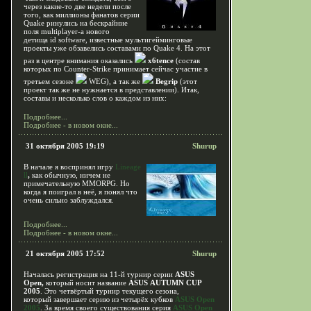
через какие-то две недели после
того, как миллионы фанатов серии
Quake ринулись на бескрайние
поля multiplayer-a нового
детища id software, известные мультигейминговые
проекты уже обзавелись составами по Quake 4. На этот
раз в центре внимания оказались
x6tence
(состав
которых по Counter-Strike принимает сейчас участие в
третьем сезоне
WEG), а так же
Begrip
(этот
проект так же не нужнается в представлении). Итак,
составы и несколько слов о каждом из них:
Подробнее...
Подробнее - в новом окне...
31 октября 2005 19:19
Shurup
В начале я воспринял игру
Lineage
ll
,
как обычную, ничем не
примечательную MMORPG. Но
когда я поиграл в неё, я понял что
очень сильно заблуждался.
Подробнее...
Подробнее - в новом окне...
21 октября 2005 17:52
Shurup
Началась регистрация на 11-й турнир серии
ASUS
Open,
который носит название
ASUS AUTUMN CUP
2005
. Это четвёртый турнир текущего сезона,
который завершает серию из четырёх кубков
ASUS Open
2005
. За время своего существования серия
ASUS Open