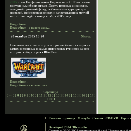
2005
стала Неофициальным Первенством СНГ по самым
популярным eSport-играм. Девять игровых дисциплин,
солидный призовой фонд, любительские турниры для
зрителей, фейерверк красивых и захватывающих матчей -
вот что нас ждёт в конце ноября 2005 года
Подробнее...
Подробнее - в новом окне...
20 октября 2005 18:20
Shurup
Стал известен список игроков, приглашённых на один из
самых зрелищных и самых интересных турниров за всю
историю киберспорта -
BlizzCon
.
Подробнее...
Подробнее - в новом окне...
Страницы:
[
<<
] [
8
] [
9
] [
10
] [
11
] [
12
] [
13
] [
14
] [
15
] [
16
] [
17
]
[
>>
]
Главная страница
.
О клубе
.
Статьи
.
CD/DVD
.
Герои 
Developed 2004 Эfir studio
Copyright 2000-2026 компьютерный клуб "Виртуальный м