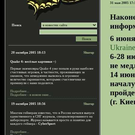
31 мая 2005 17:
Наконе
инфор
Поиск
6 июня
Ukrain
20 октября 2005 18:13
Shurup
6-28 и
Quake 4: весёлые картинки
=)
не мед
Первые экземпляры Quake 4 уже попали в руки наиболее
счастливых игроков, в частности, проживающих за
14 июн
океаном, что немедленно вылилось в огромное
количество скриншотов, которыми счастливчики не
начал
приминули с нами поделится.
пройде
Подробнее...
Подробнее - в новом окне...
(г. Ки
19 октября 2005 18:56
Shurup
Многим геймерам известно, что в России начался выпуск
единственного в СНГ журнала, специализированного на
киберспорте. Журнал называется просто и понятно для
каждого геймера -
CyberSport
Подробнее...