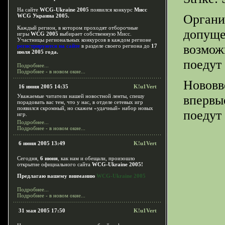
На сайте
WCG-Ukraine 2005
появился конкурс
Мисс
Органи
WCG Украина 2005.
Каждый регион, в котором проходят отборочные
допуще
игры
WCG 2005
выбирает собственную Мисс.
Участницы региональных конкурсов в каждом регионе
возможн
регистрируются на сайте
в разделе своего региона до
17
июля 2005 года.
поедут 
Подробнее...
Подробнее - в новом окне...
Нововве
16 июня 2005 14:35
K!u1Vert
Уважаемые читатели нашей новостной ленты, спешу
впервы
порадовать вас тем, что у нас, в отделе сетевых игр
появился скромный, но скажем «удачный» набор новых
поедут 
игр.
Подробнее...
Подробнее - в новом окне...
6 июня 2005 13:49
K!u1Vert
Сегодня,
6 июня
, как нам и обещали, произошло
открытие официального сайта
WCG-Ukraine 2005!
Предлагаю вашему вниманию
WCG-Ukraine 2005
Подробнее...
Подробнее - в новом окне...
31 мая 2005 17:50
K!u1Vert