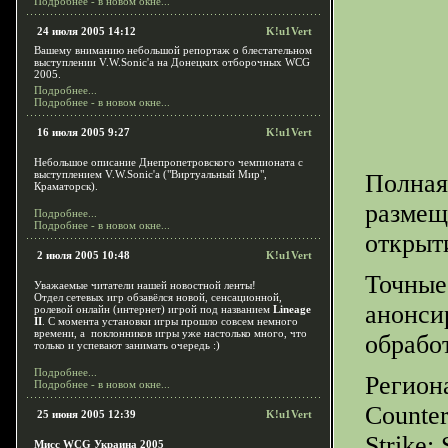
Подробнее - в новом окне...
24 июля 2005 14:12
K!u1Vert
Вашему вниманию небольшой репортаж о блестательном
выступлении V.W.Sonic'a на Донецких отборочных WCG
2005.
Подробнее...
Подробнее - в новом окне...
16 июля 2005 9:27
K!u1Vert
Небольшое описание Днепропетровского чемпионата c
выступлением V.W.Sonic'a ("Виртуальный Мир",
Полная
Краматорск).
размещ
Подробнее...
Подробнее - в новом окне...
открыт
2 июля 2005 10:48
K!u1Vert
Точные
Уважаемые читатели нашей новостной ленты!
Отдел сетевых игр обзавёлся новой, сенсационной,
анонси
ролевой онлайн (интернет) игрой под названием
Lineage
II
. С момента установки игры прошло совсем немного
времени, а поклонников игры уже настолько много, что
обрабо
только и успевают занимать очередь :)
Подробнее...
Регион
Подробнее - в новом окне...
Counter
25 июня 2005 12:39
K!u1Vert
Strike:
Мисс WCG Украина 2005