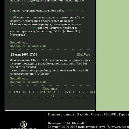
Наконец-то мы дождались подробной информации о
WCG-Ukraine 2005
:
6 июня - открытие официального сайта
WCG-Ukraine
2005
;
6-28 июня - on-line регистрация игроков (просьба не
медлить, регистрация продлеваться не будет;
14 июня - пресс-конференция, посвященная началу
WCG-Ukraine 2005
для журналистов, пройдет в
компьютерном клубе Samsung C-Club (г. Киев, ТЦ
Метроград).
Подробнее...
Подробнее - в новом окне...
23 мая 2005 17:59
K!u1Vert
Итак компания Electronic Arts недавно анонсировала одну
из своих последних разработок под названием Need for
Speed Most Wanted.
За тестирование и разработку игры отвечает Канадсикй
филиал компании EA Canada.
Подробнее...
Подробнее - в новом окне...
Страницы:
[
<<
] [
9
] [
10
] [
11
] [
12
] [
13
] [
14
] [
15
] [
16
] [
17
] [
18
]
[
>>
]
Главная страница
.
О клубе
.
Статьи
.
CD/DVD
.
Герои 
Developed 2004 Эfir studio
Copyright 2000-2026 компьютерный клуб "Виртуальный м