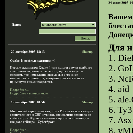
24 июля 2005 14
Вашем
блеста
Поиск
Донец
Для н
20 октября 2005 18:13
Shurup
1. Di
Quake 4: весёлые картинки
=)
2. Go
Первые экземпляры Quake 4 уже попали в руки наиболее
счастливых игроков, в частности, проживающих за
океаном, что немедленно вылилось в огромное
3. Nc
количество скриншотов, которыми счастливчики не
приминули с нами поделится.
4. aid
Подробнее...
Подробнее - в новом окне...
5. ale
19 октября 2005 18:56
Shurup
6. Ty3
Многим геймерам известно, что в России начался выпуск
единственного в СНГ журнала, специализированного на
7. As
киберспорте. Журнал называется просто и понятно для
каждого геймера -
CyberSport
8. yM
Подробнее...