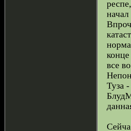
респе,
начал
Впроч
катас
норма
конце
все в
Непон
Туза -
БлудМ
данна
Сейча