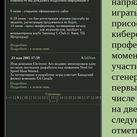
напря
Наконец-то мы дождались подробной информации о
WCG-Ukraine 2005
:
играт
6 июня - открытие официального сайта
WCG-Ukraine
2005
;
6-28 июня - on-line регистрация игроков (просьба не
присо
медлить, регистрация продлеваться не будет;
14 июня - пресс-конференция, посвященная началу
WCG-Ukraine 2005
для журналистов, пройдет в
кибер
компьютерном клубе Samsung C-Club (г. Киев, ТЦ
Метроград).
профе
Подробнее...
Подробнее - в новом окне...
момен
23 мая 2005 17:59
K!u1Vert
участ
Итак компания Electronic Arts недавно анонсировала одну
из своих последних разработок под названием Need for
Speed Most Wanted.
сгене
За тестирование и разработку игры отвечает Канадсикй
филиал компании EA Canada.
Подробнее...
первы
Подробнее - в новом окне...
Страницы:
числе
[
<<
] [
9
] [
10
] [
11
] [
12
] [
13
] [
14
] [
15
] [
16
] [
17
] [
18
]
[
>>
]
на дв
следу
отмет