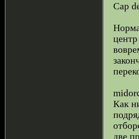
Cap d
Норма
центр
вовре
закон
перек
midor
Как н
подря
отбор
две п