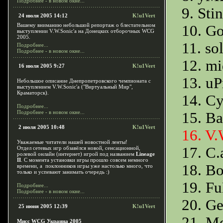
Подробнее - в новом окне...
9. Sti
24 июля 2005 14:12
K!u1Vert
Вашему вниманию небольшой репортаж о блестательном
10. Go
выступлении V.W.Sonic'a на Донецких отборочных WCG
2005.
11. so
Подробнее...
Подробнее - в новом окне...
12. mi
16 июля 2005 9:27
K!u1Vert
13. u
Небольшое описание Днепропетровского чемпионата c
выступлением V.W.Sonic'a ("Виртуальный Мир",
Краматорск).
14. C
Подробнее...
Подробнее - в новом окне...
15. B
2 июля 2005 10:48
K!u1Vert
16. V
Уважаемые читатели нашей новостной ленты!
17. C.
Отдел сетевых игр обзавёлся новой, сенсационной,
ролевой онлайн (интернет) игрой под названием
Lineage
II
. С момента установки игры прошло совсем немного
18. Bo
времени, а поклонников игры уже настолько много, что
только и успевают занимать очередь :)
19. F
Подробнее...
Подробнее - в новом окне...
20. Ge
25 июня 2005 12:39
K!u1Vert
21. M
Мисс WCG Украина 2005