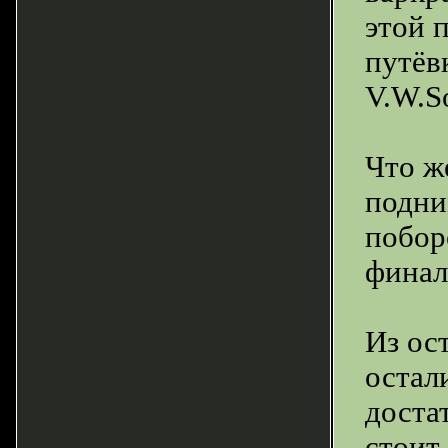
этой 
путёв
V.W.S
Что ж
подни
побор
финал
Из ос
остал
доста
стоит 