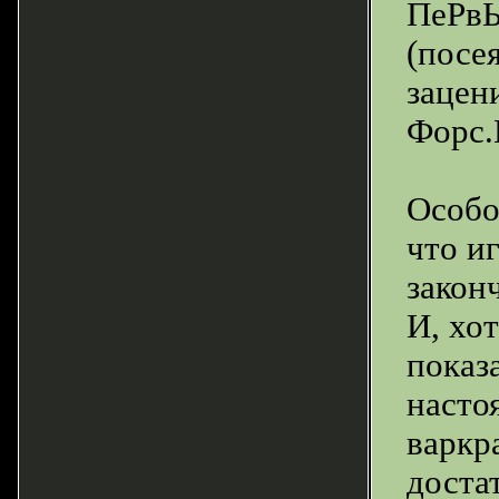
ПеРвЫ
(посе
зацени
Форс.
Особо
что и
закон
И, хо
показ
насто
варкр
доста