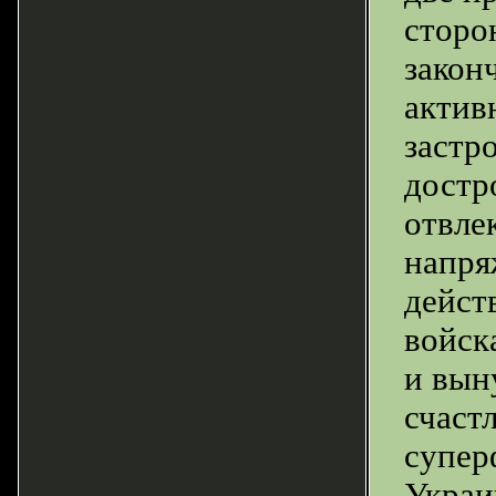
сторо
закон
актив
застр
достр
отвле
напря
дейст
войск
и вын
счаст
супер
Украин