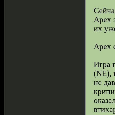
Сейчас
Apex 
их уж
Apex 
Игра 
(NE),
не да
крипи
оказа
втиха