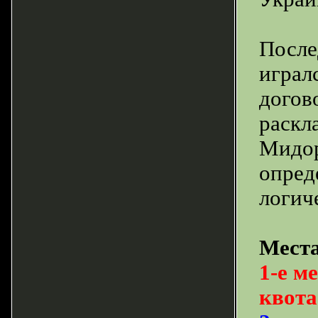
После
игралс
догов
раскл
Мидор
опред
логич
Места
1-е м
квота