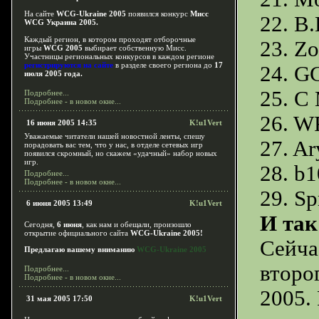
На сайте
WCG-Ukraine 2005
появился конкурс
Мисс
22. B
WCG Украина 2005.
Каждый регион, в котором проходят отборочные
23. Z
игры
WCG 2005
выбирает собственную Мисс.
Участницы региональных конкурсов в каждом регионе
регистрируются на сайте
в разделе своего региона до
17
24. G
июля 2005 года.
25. C
Подробнее...
Подробнее - в новом окне...
26. W
16 июня 2005 14:35
K!u1Vert
Уважаемые читатели нашей новостной ленты, спешу
27. Ar
порадовать вас тем, что у нас, в отделе сетевых игр
появился скромный, но скажем «удачный» набор новых
игр.
28. b
Подробнее...
Подробнее - в новом окне...
29. Sp
6 июня 2005 13:49
K!u1Vert
И так
Сегодня,
6 июня
, как нам и обещали, произошло
открытие официального сайта
WCG-Ukraine 2005!
Сейча
Предлагаю вашему вниманию
WCG-Ukraine 2005
второ
Подробнее...
Подробнее - в новом окне...
2005.
31 мая 2005 17:50
K!u1Vert