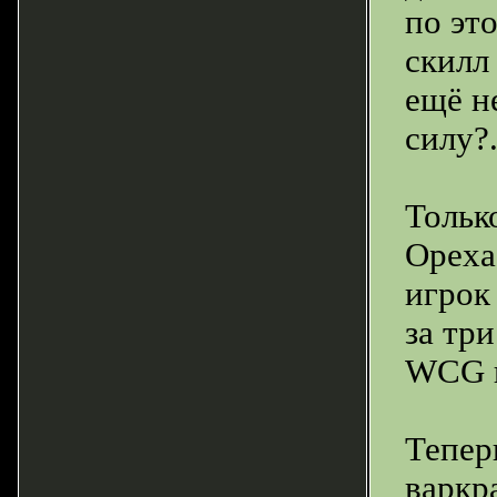
по эт
скилл
ещё н
силу?.
Тольк
Ореха
игрок
за тр
WCG в
Тепер
варкр