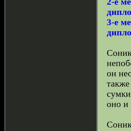
2-е м
дипло
3-е м
дипло
Соник
непоб
он не
также
сумки
оно и 
Соник