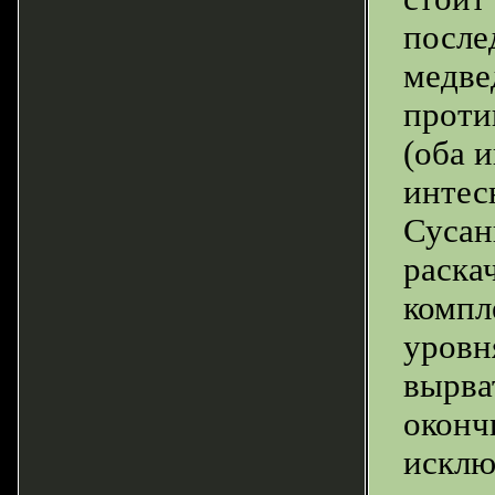
после
медве
проти
(оба 
интес
Сусан
раска
компл
уровн
вырва
оконч
исклю