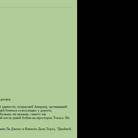
дисков:
й давности, потрясшей Америку, заставившей
шей бояться голосующих у дороги,
больше, ни меньше, самого зла.
ий после дикой бойни на просторах Техаса. Но
мми Ли Джонс и Бенисио Дель Торо), "Двойной