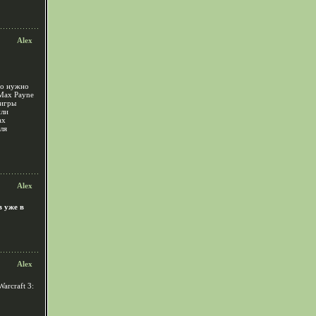
Alex
то нужно
 Max Payne
 игры
или
ax
ля
Alex
в уже в
Alex
arcraft 3: