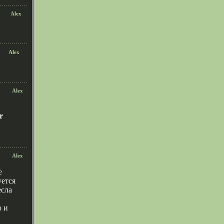
Alex
Alex
Alex
r
Alex
e
уется
есла
 и