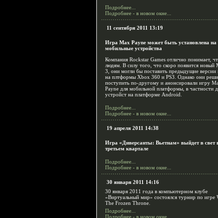
Подробнее...
Подробнее - в новом окне...
11 сентября 2011 13:19
Игра Max Payne может быть установлена на
мобильные устройства
Компания Rockstar Games отлично понимает, ч
людям. В силу того, что скоро появится новый
3, они могли бы поставить предыдущие версии
на плтформы Xbox 360 и PS3. Однако они реш
поступить по-другому и анонсировали игру M
Payne для мобильной платформы, в частности д
устройст на платформе Android.
Подробнее...
Подробнее - в новом окне...
19 апреля 2011 14:38
Игра «Диверсанты: Вьетнам» выйдет в свет 
третьем квартале
Подробнее...
Подробнее - в новом окне...
30 января 2011 14:16
30
января 2011 года в компьютерном клубе
«Виртуальный мир» состоялся турнир по игре W
The Frozen Throne.
Подробнее...
Подробнее - в новом окне...