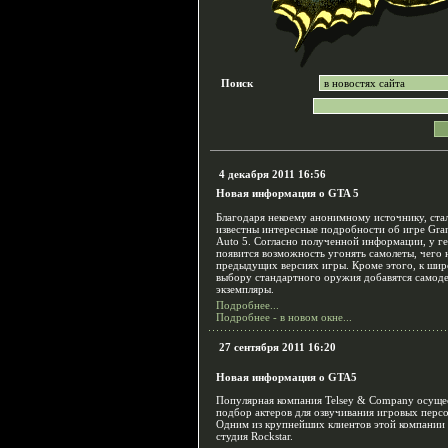
Поиск
4 декабря 2011 16:56
Новая информация о GTA 5
Благодаря некоему анонимному источнику, ста
известны интересные подробности об игре Gra
Auto 5. Согласно полученной информации, у г
появится возможность угонять самолеты, чего 
предыдущих версиях игры. Кроме этого, к ши
выбору стандартного оружия добавятся самод
экземпляры.
Подробнее...
Подробнее - в новом окне...
27 сентября 2011 16:20
Новая информация о GTA5
Популярная компания Telsey & Company осуще
подбор актеров для озвучивания игровых перс
Одним из крупнейших клиентов этой компании 
студия Rockstar.