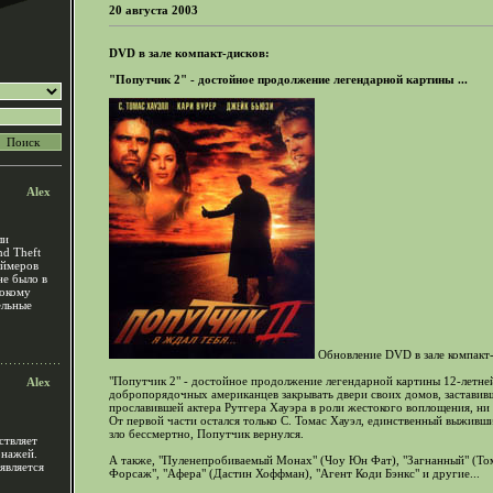
20 августа 2003
DVD в зале компакт-дисков:
"Попутчик 2" - достойное продолжение легендарной картины ...
Alex
ли
nd Theft
еймеров
не было в
рокому
ельные
Обновление DVD в зале компакт-
"Попутчик 2" - достойное продолжение легендарной картины 12-летне
Alex
добропорядочных американцев закрывать двери своих домов, заставив
прославившей актера Рутгера Хауэра в роли жестокого воплощения, ни 
От первой части остался только С. Томас Хауэл, единственный выживш
зло бессмертно, Попутчик вернулся.
ствляет
онажей.
А также, "Пуленепробиваемый Монах" (Чоу Юн Фат), "Загнанный" (То
является
Форсаж", "Афера" (Дастин Хоффман), "Агент Коди Бэнкс" и другие...