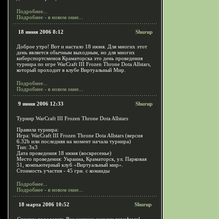
Подробнее...
Подробнее - в новом окне...
18 июня 2006 8:12
Shurup
Доброе утро! Вот и настало 18 июня. Для многих этот
день является обычным выходным, но для многих
киберспортсменов Краматорска это день проведения
турнира по игре WarCraft III Frozen Throne Dota Allstars,
который проходит в клубе Виртуальный Мир.
Подробнее...
Подробнее - в новом окне...
9 июня 2006 12:33
Shurup
Турнир WarCraft III Frozen Throne Dota Allstars
Правила турнира:
Игра: WarCraft III Frozen Throne Dota Allstars (версия
6.32b или последняя на момент начала турнира)
Тип: 3х3
Дата проведения 18 июня (воскресенье)
Место проведения: Украина, Краматорск, ул. Парковая
51, компьютерный клуб «Виртуальный мир».
Стоимость участия - 45 грн. с команды
Подробнее...
Подробнее - в новом окне...
18 марта 2006 10:52
Shurup