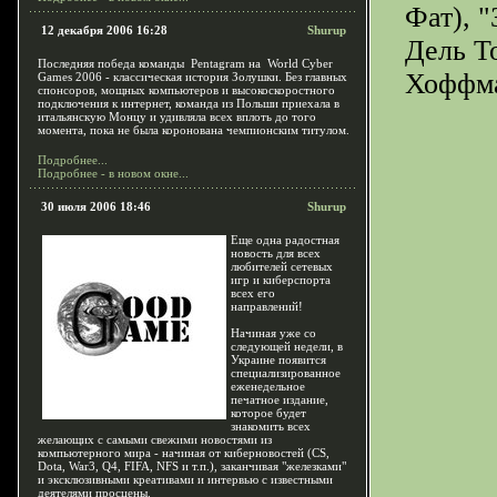
Фат), 
12 декабря 2006 16:28
Shurup
Дель Т
Последняя победа команды Pentagram на World Cyber
Хоффма
Games 2006 - классическая история Золушки. Без главных
спонсоров, мощных компьютеров и высокоскоростного
подключения к интернет, команда из Польши приехала в
итальянскую Монцу и удивляла всех вплоть до того
момента, пока не была коронована чемпионским титулом.
Подробнее...
Подробнее - в новом окне...
30 июля 2006 18:46
Shurup
Еще одна радостная
новость для всех
любителей сетевых
игр и киберспорта
всех его
направлений!
Начиная уже со
следующей недели, в
Украине появится
специализированное
еженедельное
печатное издание,
которое будет
знакомить всех
желающих с самыми свежими новостями из
компьютерного мира - начиная от киберновостей (CS,
Dota, War3, Q4, FIFA, NFS и т.п.), заканчивая "железками"
и эксклюзивными креативами и интервью с известными
деятелями просцены.