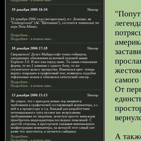
Подробнее - в новом окне...
19 декабря 2006 16:34
Shurup
"Попут
24 декабря 2006 года (воскресенье), в г. Донецке, кк.
легенд
"Underground" (АС "Щетинина"), состоится чемпионат по
игре Dota Allstars.
потряс
Подробнее...
Подробнее - в новом окне...
америк
18 декабря 2006 17:18
Shurup
застав
Свершилось! Долго Майкрософт томил геймеров,
ожидающих обновления культовой игровой мыши
просла
Explorer 3.0. И вот она перед нами. Та самая гениальная
форма, те же 2 клавиши с одного боку, то же
жесток
ступенчатое колесо прокрутки. Изменился цвет: теперь
корпус покрашен в графитовый тон; появилось подобие
тефлоновых ножек и обновился оптический сенсор…
самого 
Подробнее...
Подробнее - в новом окне...
От перв
13 декабря 2006 15:13
Shurup
единст
Не секрет, что с выходом новых игр меняются
требования к графической составляющей компьютера, а с
просто
ней и к процессору и т.д. Каждый раз разработчики
потенциального хита пугают нас возросшими
вернул
требованиями их творения, зачастую просто вынуждая
приобретать видеоадаптеры последних поколений. С
другой стороны, в прессрелизе указывая минимальную
конфигурацию компьютера, на которой этот самый хит
разве что запустится, и начнется слайдшоу.
А такж
Подробнее...
Подробнее - в новом окне...