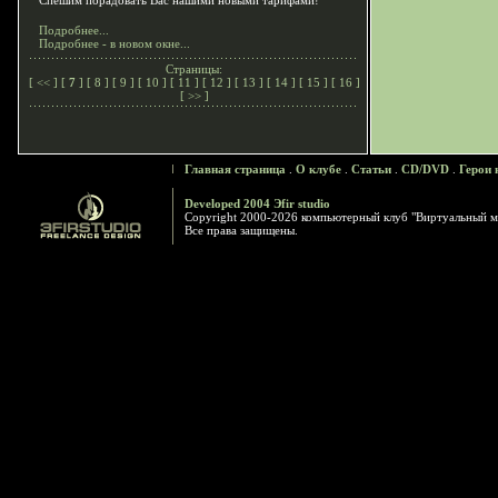
Спешим порадовать Вас нашими новыми тарифами!
Подробнее...
Подробнее - в новом окне...
Страницы:
[
<<
] [
7
] [
8
] [
9
] [
10
] [
11
] [
12
] [
13
] [
14
] [
15
] [
16
]
[
>>
]
Главная страница
.
О клубе
.
Статьи
.
CD/DVD
.
Герои 
Developed 2004 Эfir studio
Copyright 2000-2026 компьютерный клуб "Виртуальный м
Все права защищены.