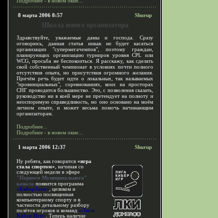
Подробнее - в новом окне...
8 марта 2006 8:57
Shurup
Школа юного организатора
Здравствуйте, уважаемые дамы и господа. Сразу
оговорюсь, данная статья никак не будет касаться
организации "супермегачемпов", поэтому граждан,
планирующих организацию турниров уровня CPL или
WCG, просьба не беспокоиться. Я расскажу, как сделать
свой собственный чемпионат в условиях почти полного
отсутствия опыта, но присутствия огромного желания.
Причём речь будет идти о локальных, так называемых
"провинциальных", соревнованиях, коих на просторах
СНГ проводится большинство. Это, с позволения сказать,
руководство ни в коей мере не претендует на полноту и
неоспоримую справедливость, но оно основано на моём
личном опыте, и может весьма помочь начинающим
организаторам.
Подробнее...
Подробнее - в новом окне...
1 марта 2006 12:37
Shurup
Ну ребята, как говорится
«игра
стала спортом»
, начиная со
следующей недели в эфире
"Первого Муниципального"
канала
появится программа
«КиберЗона»
, целиком и
полностью посвященная
компьютерному спорту и в
частности детальному разбору
полётов игроков и команд
«Лиги
Кибер Игр»
. Теперь наличие