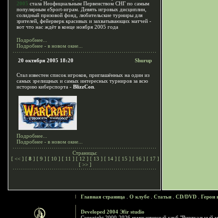
2005
стала Неофициальным Первенством СНГ по самым
популярным eSport-играм. Девять игровых дисциплин,
солидный призовой фонд, любительские турниры для
зрителей, фейерверк красивых и захватывающих матчей -
вот что нас ждёт в конце ноября 2005 года
Подробнее...
Подробнее - в новом окне...
20 октября 2005 18:20
Shurup
Стал известен список игроков, приглашённых на один из
самых зрелищных и самых интересных турниров за всю
историю киберспорта -
BlizzCon
.
Подробнее...
Подробнее - в новом окне...
Страницы:
[
<<
] [
8
] [
9
] [
10
] [
11
] [
12
] [
13
] [
14
] [
15
] [
16
] [
17
]
[
>>
]
Главная страница
.
О клубе
.
Статьи
.
CD/DVD
.
Герои 
Developed 2004 Эfir studio
Copyright 2000-2026 компьютерный клуб "Виртуальный м