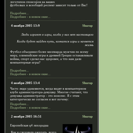
логотипов спонсоров на ваших
футболках и всеобщий респект зависит только от Вас!
Подробнее...
Подробнее - в новом окне...
4 ноября 2005 13:9
Shurup
Люди играют в игры, когда у них нет настоящего
Когда будет найден путь, кончатся игры и начнется
жизнь
Футбол объединил более миллиарда мужчин по всему
миру, олимпийские игры в древней Греции останавливали
войны, спорт сделал нас здоровее, а что нам дали
компьютерные игры?
Подробнее...
Подробнее - в новом окне...
4 ноября 2005 13:4
Shurup
Часто люди удивляются, когда видят в компьютерном
клубе администратора-девушку. Многие считают, что
девушка-администратор - это нонсенс. Я с этим
категорически не согласен и вот почему:
Подробнее...
Подробнее - в новом окне...
2 ноября 2005 16:51
Shurup
Европейская q4 лихорадка
Как и следовало ожидать, всего