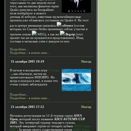
через какие-то две недели после
того, как миллионы фанатов серии
Quake ринулись на бескрайние
поля multiplayer-a нового
детища id software, известные мультигейминговые
проекты уже обзавелись составами по Quake 4. На этот
раз в центре внимания оказались
x6tence
(состав
которых по Counter-Strike принимает сейчас участие в
третьем сезоне
WEG), а так же
Begrip
(этот
проект так же не нужнается в представлении). Итак,
составы и несколько слов о каждом из них:
Подробнее...
Подробнее - в новом окне...
31 октября 2005 19:19
Shurup
В начале я воспринял игру
Lineage
ll
,
как обычную, ничем не
примечательную MMORPG. Но
когда я поиграл в неё, я понял что
очень сильно заблуждался.
Подробнее...
Подробнее - в новом окне...
21 октября 2005 17:52
Shurup
Началась регистрация на 11-й турнир серии
ASUS
Open,
который носит название
ASUS AUTUMN CUP
2005
. Это четвёртый турнир текущего сезона,
который завершает серию из четырёх кубков
ASUS Open
2005
. За время своего существования серия
ASUS Open