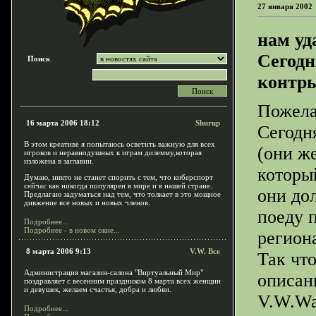
27 января 2002
нам уд
Сегодн
Поиск
контры
Пожела
16 марта 2006 18:12
Shurup
Сегодн
В этом креативе я попытаюсь осветить важную для всех
(они же
игроков и неравнодушных к играм дилемму,которая
изложена в заглавии.
которы
Думаю, никто не станет спорить с тем, что киберспорт
сейчас как никогда популярен в мире и в нашей стране.
они дол
Предлагаю задуматься над тем, что толкает в это мощное
дивжение все новых и новых членов.
поеду 
Подробнее...
Подробнее - в новом окне...
региона
8 марта 2006 9:13
V.W. Все
Так чт
Администрация магазин-салона "Виртуальный Мир"
описан
поздравляет с весенним праздником 8 марта всех женщин
и девушек, желаем счастья, добра и любви.
V.W.Wa
Подробнее...