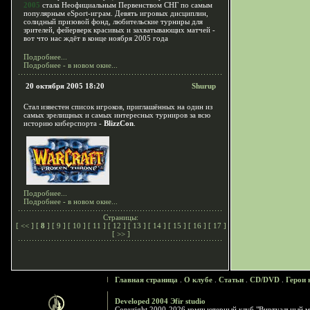
2005
стала Неофициальным Первенством СНГ по самым
популярным eSport-играм. Девять игровых дисциплин,
солидный призовой фонд, любительские турниры для
зрителей, фейерверк красивых и захватывающих матчей -
вот что нас ждёт в конце ноября 2005 года
Подробнее...
Подробнее - в новом окне...
20 октября 2005 18:20
Shurup
Стал известен список игроков, приглашённых на один из
самых зрелищных и самых интересных турниров за всю
историю киберспорта -
BlizzCon
.
Подробнее...
Подробнее - в новом окне...
Страницы:
[
<<
] [
8
] [
9
] [
10
] [
11
] [
12
] [
13
] [
14
] [
15
] [
16
] [
17
]
[
>>
]
Главная страница
.
О клубе
.
Статьи
.
CD/DVD
.
Герои 
Developed 2004 Эfir studio
Copyright 2000-2026 компьютерный клуб "Виртуальный м