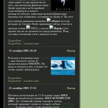
через какие-то две недели после
того, как миллионы фанатов серии
Quake ринулись на бескрайние
поля multiplayer-a нового
детища id software, известные мультигейминговые
проекты уже обзавелись составами по Quake 4. На этот
раз в центре внимания оказались
x6tence
(состав
которых по Counter-Strike принимает сейчас участие в
третьем сезоне
WEG), а так же
Begrip
(этот
проект так же не нужнается в представлении). Итак,
составы и несколько слов о каждом из них:
Подробнее...
Подробнее - в новом окне...
31 октября 2005 19:19
Shurup
В начале я воспринял игру
Lineage
ll
,
как обычную, ничем не
примечательную MMORPG. Но
когда я поиграл в неё, я понял что
очень сильно заблуждался.
Подробнее...
Подробнее - в новом окне...
21 октября 2005 17:52
Shurup
Началась регистрация на 11-й турнир серии
ASUS
Open,
который носит название
ASUS AUTUMN CUP
2005
. Это четвёртый турнир текущего сезона,
который завершает серию из четырёх кубков
ASUS Open
2005
. За время своего существования серия
ASUS Open