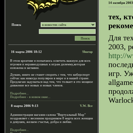
14 октября 2003
тех, к
рекоме
Поиск
Для те
2003, 
16 марта 2006 18:12
Shurup
http://
В этом креативе я попытаюсь осветить важную для всех
послед
игроков и неравнодушных к играм дилемму,которая
изложена в заглавии.
игр. У
Думаю, никто не станет спорить с тем, что киберспорт
сейчас как никогда популярен в мире и в нашей стране.
allgam
Предлагаю задуматься над тем, что толкает в это мощное
дивжение все новых и новых членов.
продол
Подробнее...
Подробнее - в новом окне...
Warloc
8 марта 2006 9:13
V.W. Все
Администрация магазин-салона "Виртуальный Мир"
поздравляет с весенним праздником 8 марта всех женщин
и девушек, желаем счастья, добра и любви.
Подробнее...