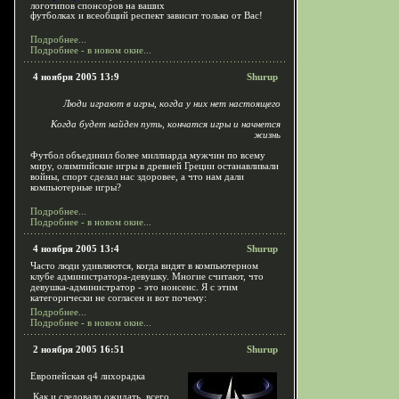
логотипов спонсоров на ваших
футболках и всеобщий респект зависит только от Вас!
Подробнее...
Подробнее - в новом окне...
4 ноября 2005 13:9
Shurup
Люди играют в игры, когда у них нет настоящего
Когда будет найден путь, кончатся игры и начнется
жизнь
Футбол объединил более миллиарда мужчин по всему
миру, олимпийские игры в древней Греции останавливали
войны, спорт сделал нас здоровее, а что нам дали
компьютерные игры?
Подробнее...
Подробнее - в новом окне...
4 ноября 2005 13:4
Shurup
Часто люди удивляются, когда видят в компьютерном
клубе администратора-девушку. Многие считают, что
девушка-администратор - это нонсенс. Я с этим
категорически не согласен и вот почему:
Подробнее...
Подробнее - в новом окне...
2 ноября 2005 16:51
Shurup
Европейская q4 лихорадка
Как и следовало ожидать, всего