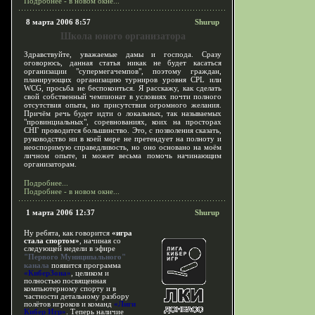
Подробнее - в новом окне...
8 марта 2006 8:57
Shurup
Школа юного организатора
Здравствуйте, уважаемые дамы и господа. Сразу
оговорюсь, данная статья никак не будет касаться
организации "супермегачемпов", поэтому граждан,
планирующих организацию турниров уровня CPL или
WCG, просьба не беспокоиться. Я расскажу, как сделать
свой собственный чемпионат в условиях почти полного
отсутствия опыта, но присутствия огромного желания.
Причём речь будет идти о локальных, так называемых
"провинциальных", соревнованиях, коих на просторах
СНГ проводится большинство. Это, с позволения сказать,
руководство ни в коей мере не претендует на полноту и
неоспоримую справедливость, но оно основано на моём
личном опыте, и может весьма помочь начинающим
организаторам.
Подробнее...
Подробнее - в новом окне...
1 марта 2006 12:37
Shurup
Ну ребята, как говорится
«игра
стала спортом»
, начиная со
следующей недели в эфире
"Первого Муниципального"
канала
появится программа
«КиберЗона»
, целиком и
полностью посвященная
компьютерному спорту и в
частности детальному разбору
полётов игроков и команд
«Лиги
Кибер Игр»
. Теперь наличие